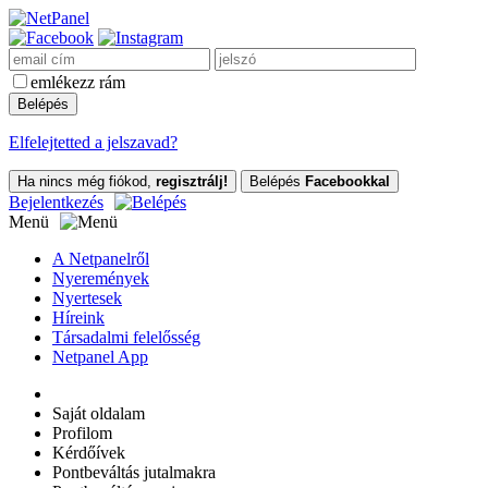
emlékezz rám
Elfelejtetted a jelszavad?
Ha nincs még fiókod,
regisztrálj!
Belépés
Facebookkal
Bejelentkezés
Menü
A Netpanelről
Nyeremények
Nyertesek
Híreink
Társadalmi felelősség
Netpanel App
Saját oldalam
Profilom
Kérdőívek
Pontbeváltás jutalmakra