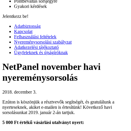
Pontbeváltás sorsjegyre
Gyakori kérdések
Jelentkezz be!
Adatbiztonság
Kapcsolat
Felhasználási feltételek
Nyereménysorsolási szabályzat
Adatkezelési tájékoztató
Ügyfeleknek és újságíróknak
NetPanel november havi
nyereménysorsolás
2018. december 3.
Ezúton is köszönjük a résztvevők segítségét, és gratulálunk a
nyerteseknek, akiket e-mailen is értesítünk! Következő havi
sorsolásunkat 2019. január 2-án tartjuk.
5 000 Ft értékű vásárlási utalványt nyert: