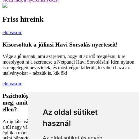
Friss híreink
elolvasom
Kisorsoltuk a júliusi Havi Sorsolás nyerteseit!
Vége a júliusnak, ami azt jelenti, hogy itt az idő megnézni, kire
mosolygott rá a szerencse a Netpanel Havi Sorsolásán! Idén nyáron
is rengetegen neveztetek, és most végre kiderült, ki viheti haza az
utalványokat – nézzük is, kik ők!
elolvasom
Pszichológiai trükkök a kosárban: Miért vesszük
meg, amit megveszünk, és mit tehetünk a bűntudat
ellen?
Az oldal sütiket
A digitális vásárlás kényelmes, de tele van pszichológiai csapdákkal
használ
a túl nagy választéktól a hosszas böngészésig. Megmutatjuk, hogyan
építik a márkák a bizalmadat online, és miként kerüld el a vásárlás
Az oldal sütiket és egyéb
utáni bűntudatot tudatos döntésekkel. Készülj fel, hogy máshogy