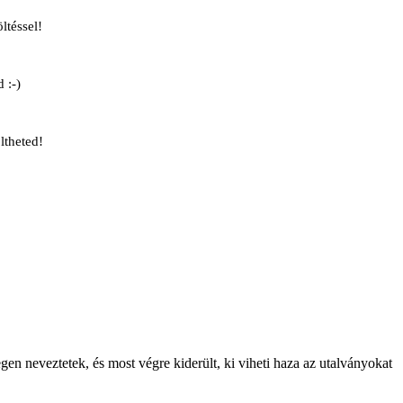
ltéssel!
 :-)
ltheted!
gen neveztetek, és most végre kiderült, ki viheti haza az utalványokat