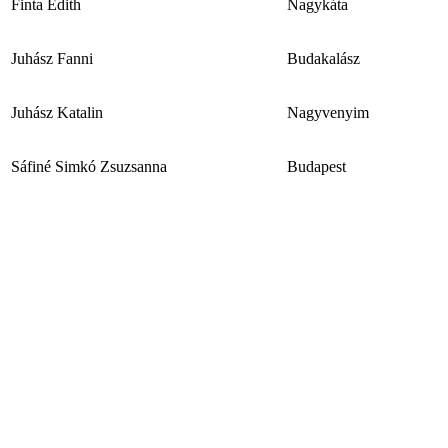
Finta Edith
Nagykáta
Juhász Fanni
Budakalász
Juhász Katalin
Nagyvenyim
Sáfiné Simkó Zsuzsanna
Budapest