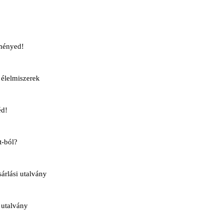
ményed!
élelmiszerek
éd!
t-ból?
rlási utalvány
 utalvány