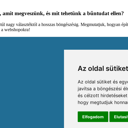
, amit megveszünk, és mit tehetünk a bűntudat ellen?
a túl nagy választéktól a hosszas böngészésig. Megmutatjuk, hogyan építi
d a webshopokra!
Az oldal sütike
Az oldal sütiket és e
javítsa a böngészési é
és célzott hirdetéseket
hogy megtudjuk honnan
Elfogadom
Elutas