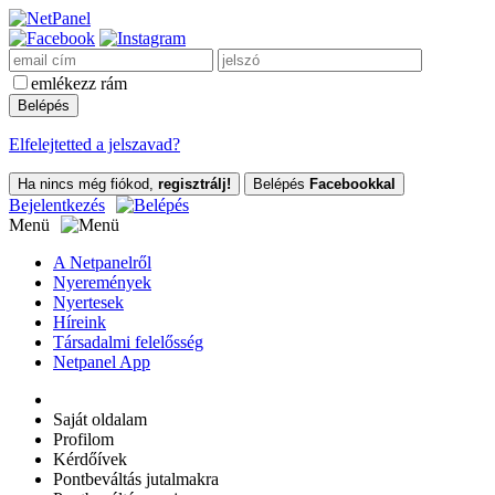
emlékezz rám
Elfelejtetted a jelszavad?
Ha nincs még fiókod,
regisztrálj!
Belépés
Facebookkal
Bejelentkezés
Menü
A Netpanelről
Nyeremények
Nyertesek
Híreink
Társadalmi felelősség
Netpanel App
Saját oldalam
Profilom
Kérdőívek
Pontbeváltás jutalmakra