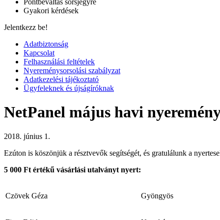
Pontbeváltás sorsjegyre
Gyakori kérdések
Jelentkezz be!
Adatbiztonság
Kapcsolat
Felhasználási feltételek
Nyereménysorsolási szabályzat
Adatkezelési tájékoztató
Ügyfeleknek és újságíróknak
NetPanel május havi nyeremény
2018. június 1.
Ezúton is köszönjük a résztvevők segítségét, és gratulálunk a nyertese
5 000 Ft értékű vásárlási utalványt nyert:
Czövek Géza
Gyöngyös