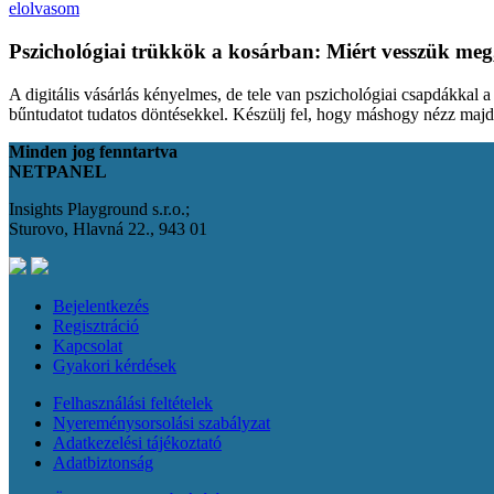
elolvasom
Pszichológiai trükkök a kosárban: Miért vesszük meg
A digitális vásárlás kényelmes, de tele van pszichológiai csapdákkal 
bűntudatot tudatos döntésekkel. Készülj fel, hogy máshogy nézz maj
Minden jog fenntartva
NETPANEL
Insights Playground s.r.o.;
Sturovo, Hlavná 22., 943 01
Bejelentkezés
Regisztráció
Kapcsolat
Gyakori kérdések
Felhasználási feltételek
Nyereménysorsolási szabályzat
Adatkezelési tájékoztató
Adatbiztonság