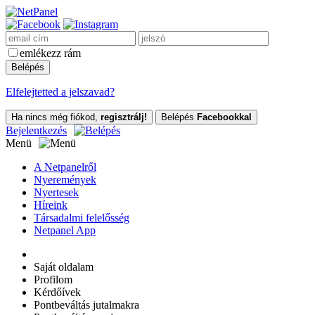
emlékezz rám
Elfelejtetted a jelszavad?
Ha nincs még fiókod,
regisztrálj!
Belépés
Facebookkal
Bejelentkezés
Menü
A Netpanelről
Nyeremények
Nyertesek
Híreink
Társadalmi felelősség
Netpanel App
Saját oldalam
Profilom
Kérdőívek
Pontbeváltás jutalmakra