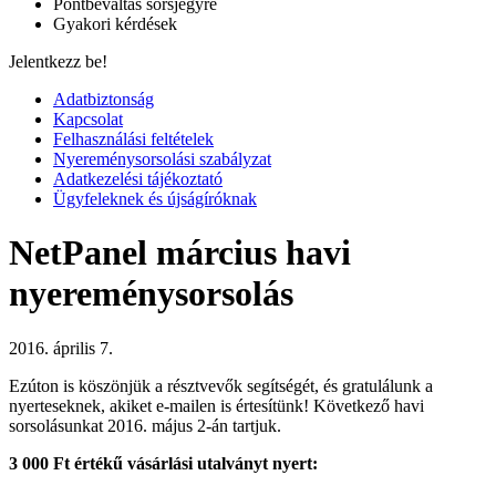
Pontbeváltás sorsjegyre
Gyakori kérdések
Jelentkezz be!
Adatbiztonság
Kapcsolat
Felhasználási feltételek
Nyereménysorsolási szabályzat
Adatkezelési tájékoztató
Ügyfeleknek és újságíróknak
NetPanel március havi
nyereménysorsolás
2016. április 7.
Ezúton is köszönjük a résztvevők segítségét, és gratulálunk a
nyerteseknek, akiket e-mailen is értesítünk! Következő havi
sorsolásunkat 2016. május 2-án tartjuk.
3 000 Ft értékű vásárlási utalványt nyert: