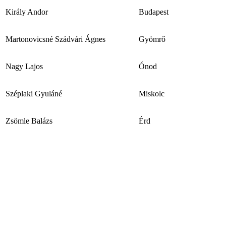
Király Andor
Budapest
Martonovicsné Szádvári Ágnes
Gyömrő
Nagy Lajos
Ónod
Széplaki Gyuláné
Miskolc
Zsömle Balázs
Érd