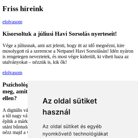
Friss híreink
elolvasom
Kisorsoltuk a júliusi Havi Sorsolás nyerteseit!
Vége a júliusnak, ami azt jelenti, hogy itt az idő megnézni, kire
mosolygott rá a szerencse a Netpanel Havi Sorsolásán! Idén nyáron
is rengetegen neveztetek, és most végre kiderült, ki viheti haza az
utalványokat – nézzük is, kik ők!
elolvasom
Pszichológiai trükkök a kosárban: Miért vesszük
meg, amit megveszünk, és mit tehetünk a bűntudat
ellen?
Az oldal sütiket
A digitális vásárlás kényelmes, de tele van pszichológiai csapdákkal
használ
a túl nagy választéktól a hosszas böngészésig. Megmutatjuk, hogyan
építik a márkák a bizalmadat online, és miként kerüld el a vásárlás
Az oldal sütiket és egyéb
utáni bűntudatot tudatos döntésekkel. Készülj fel, hogy máshogy
nézz majd a webshopokra!
nyomkövető technológiákat