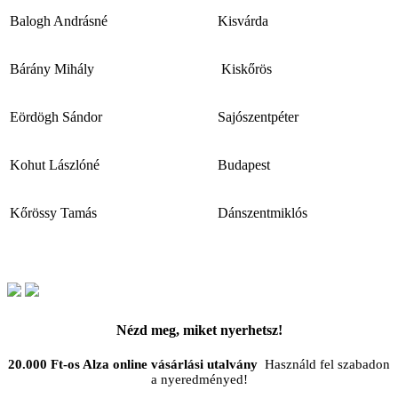
Balogh Andrásné
Kisvárda
Bárány Mihály
Kiskőrös
Eördögh Sándor
Sajószentpéter
Kohut Lászlóné
Budapest
Kőrössy Tamás
Dánszentmiklós
Nézd meg, miket nyerhetsz!
20.000 Ft-os Alza online vásárlási utalvány
Használd fel szabadon
a nyeredményed!