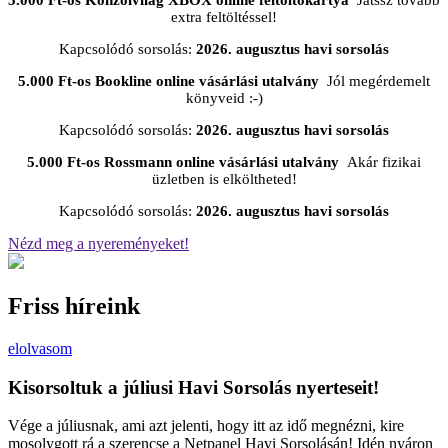
5.000 Ft-os Konzolvilág XBOX online feltöltőkártya
Játssz tovább
extra feltöltéssel!
Kapcsolódó sorsolás:
2026. augusztus havi sorsolás
5.000 Ft-os Bookline online vásárlási utalvány
Jól megérdemelt
könyveid :-)
Kapcsolódó sorsolás:
2026. augusztus havi sorsolás
5.000 Ft-os Rossmann online vásárlási utalvány
Akár fizikai
üzletben is elköltheted!
Kapcsolódó sorsolás:
2026. augusztus havi sorsolás
Nézd meg a nyereményeket!
Friss híreink
elolvasom
Kisorsoltuk a júliusi Havi Sorsolás nyerteseit!
Vége a júliusnak, ami azt jelenti, hogy itt az idő megnézni, kire
mosolygott rá a szerencse a Netpanel Havi Sorsolásán! Idén nyáron