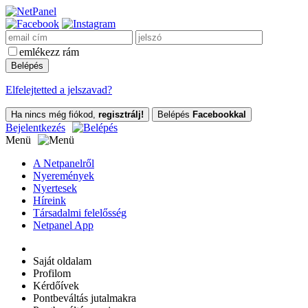
emlékezz rám
Elfelejtetted a jelszavad?
Ha nincs még fiókod,
regisztrálj!
Belépés
Facebookkal
Bejelentkezés
Menü
A Netpanelről
Nyeremények
Nyertesek
Híreink
Társadalmi felelősség
Netpanel App
Saját oldalam
Profilom
Kérdőívek
Pontbeváltás jutalmakra