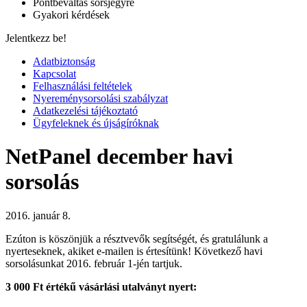
Pontbeváltás sorsjegyre
Gyakori kérdések
Jelentkezz be!
Adatbiztonság
Kapcsolat
Felhasználási feltételek
Nyereménysorsolási szabályzat
Adatkezelési tájékoztató
Ügyfeleknek és újságíróknak
NetPanel december havi
sorsolás
2016. január 8.
Ezúton is köszönjük a résztvevők segítségét, és gratulálunk a
nyerteseknek, akiket e-mailen is értesítünk! Következő havi
sorsolásunkat 2016. február 1-jén tartjuk.
3 000 Ft értékű vásárlási utalványt nyert: