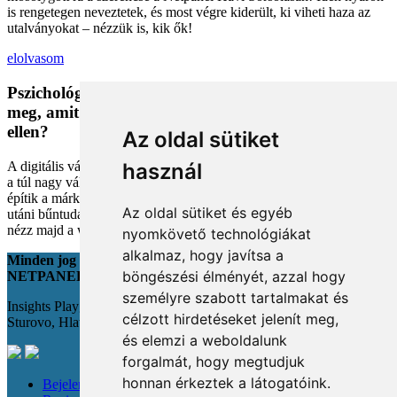
is rengetegen neveztetek, és most végre kiderült, ki viheti haza az
utalványokat – nézzük is, kik ők!
elolvasom
Pszichológiai trükkök a kosárban: Miért vesszük
meg, amit megveszünk, és mit tehetünk a bűntudat
ellen?
Az oldal sütiket
A digitális vásárlás kényelmes, de tele van pszichológiai csapdákkal
használ
a túl nagy választéktól a hosszas böngészésig. Megmutatjuk, hogyan
építik a márkák a bizalmadat online, és miként kerüld el a vásárlás
Az oldal sütiket és egyéb
utáni bűntudatot tudatos döntésekkel. Készülj fel, hogy máshogy
nézz majd a webshopokra!
nyomkövető technológiákat
alkalmaz, hogy javítsa a
Minden jog fenntartva
böngészési élményét, azzal hogy
NETPANEL
személyre szabott tartalmakat és
Insights Playground s.r.o.;
célzott hirdetéseket jelenít meg,
Sturovo, Hlavná 22., 943 01
és elemzi a weboldalunk
forgalmát, hogy megtudjuk
honnan érkeztek a látogatóink.
Bejelentkezés