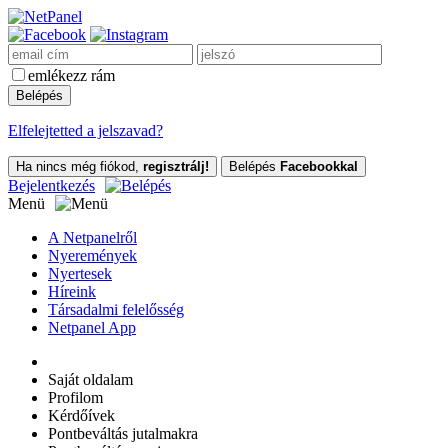
emlékezz rám
Elfelejtetted a jelszavad?
Ha nincs még fiókod,
regisztrálj!
Belépés
Facebookkal
Bejelentkezés
Menü
A Netpanelről
Nyeremények
Nyertesek
Híreink
Társadalmi felelősség
Netpanel App
Saját oldalam
Profilom
Kérdőívek
Pontbeváltás jutalmakra