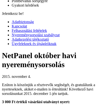
Pontbeváltás sorsjegyre
Gyakori kérdések
Jelentkezz be!
Adatbiztonság
Kapcsolat
Felhasználási feltételek
Nyereménysorsolási szabályzat
Adatkezelési tájékoztató
Ügyfeleknek és újságíróknak
NetPanel október havi
nyereménysorsolás
2015. november 4.
Ezúton is köszönjük a résztvevők segítségét, és gratulálunk a
nyerteseknek, akiket e-mailen is értesítünk! Következő havi
sorsolásunkat 2015. december 1-jén tartjuk.
3 000 Ft értékű vásárlási utalványt nyert: