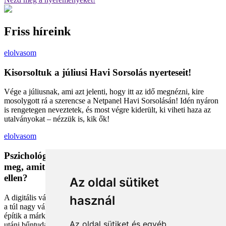
Friss híreink
elolvasom
Kisorsoltuk a júliusi Havi Sorsolás nyerteseit!
Vége a júliusnak, ami azt jelenti, hogy itt az idő megnézni, kire
mosolygott rá a szerencse a Netpanel Havi Sorsolásán! Idén nyáron
is rengetegen neveztetek, és most végre kiderült, ki viheti haza az
utalványokat – nézzük is, kik ők!
elolvasom
Pszichológiai trükkök a kosárban: Miért vesszük
meg, amit megveszünk, és mit tehetünk a bűntudat
ellen?
Az oldal sütiket
A digitális vásárlás kényelmes, de tele van pszichológiai csapdákkal
használ
a túl nagy választéktól a hosszas böngészésig. Megmutatjuk, hogyan
építik a márkák a bizalmadat online, és miként kerüld el a vásárlás
Az oldal sütiket és egyéb
utáni bűntudatot tudatos döntésekkel. Készülj fel, hogy máshogy