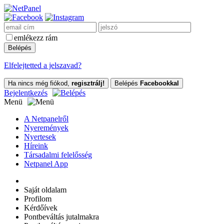
emlékezz rám
Elfelejtetted a jelszavad?
Ha nincs még fiókod,
regisztrálj!
Belépés
Facebookkal
Bejelentkezés
Menü
A Netpanelről
Nyeremények
Nyertesek
Híreink
Társadalmi felelősség
Netpanel App
Saját oldalam
Profilom
Kérdőívek
Pontbeváltás jutalmakra