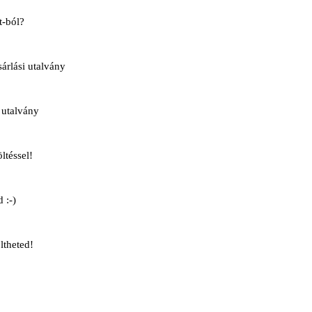
t-ból?
rlási utalvány
 utalvány
ltéssel!
 :-)
ltheted!