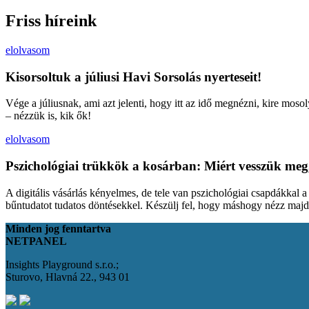
Friss híreink
elolvasom
Kisorsoltuk a júliusi Havi Sorsolás nyerteseit!
Vége a júliusnak, ami azt jelenti, hogy itt az idő megnézni, kire moso
– nézzük is, kik ők!
elolvasom
Pszichológiai trükkök a kosárban: Miért vesszük meg
A digitális vásárlás kényelmes, de tele van pszichológiai csapdákkal 
bűntudatot tudatos döntésekkel. Készülj fel, hogy máshogy nézz maj
Minden jog fenntartva
NETPANEL
Insights Playground s.r.o.;
Sturovo, Hlavná 22., 943 01