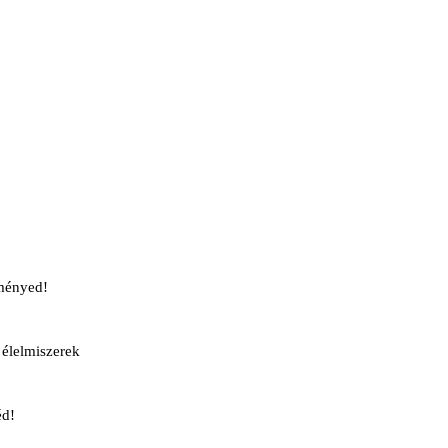
ményed!
élelmiszerek
éd!