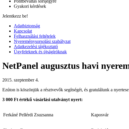
Pontbeváltás sorsjegyre
Gyakori kérdések
Jelentkezz be!
Adatbiztonság
Kapcsolat
Felhasználási feltételek
Nyereménysorsolási szabályzat
Adatkezelési tájékoztató
Ügyfeleknek és újságíróknak
NetPanel augusztus havi nyerem
2015. szeptember 4.
Ezúton is köszönjük a résztvevők segítségét, és gratulálunk a nyertese
3 000 Ft értékű vásárlási utalványt nyert:
Ferkáné Pellérdi Zsuzsanna
Kaposvár