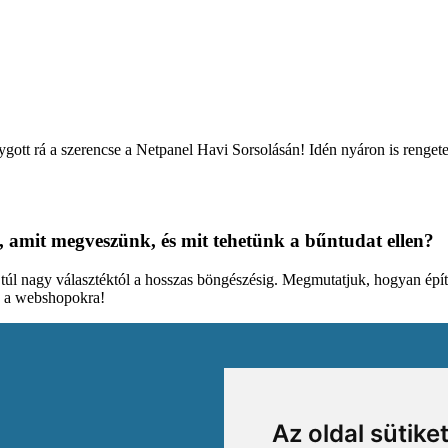
lygott rá a szerencse a Netpanel Havi Sorsolásán! Idén nyáron is rengete
, amit megveszünk, és mit tehetünk a bűntudat ellen?
a túl nagy választéktól a hosszas böngészésig. Megmutatjuk, hogyan építi
d a webshopokra!
Az oldal sütike