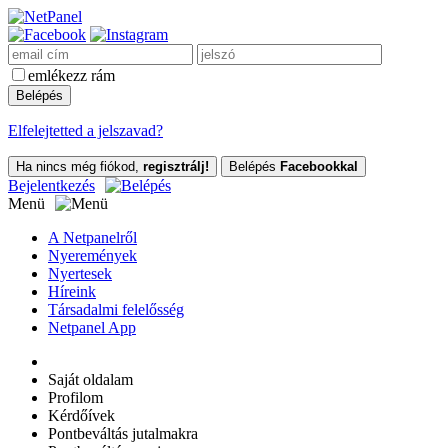
emlékezz rám
Elfelejtetted a jelszavad?
Ha nincs még fiókod,
regisztrálj!
Belépés
Facebookkal
Bejelentkezés
Menü
A Netpanelről
Nyeremények
Nyertesek
Híreink
Társadalmi felelősség
Netpanel App
Saját oldalam
Profilom
Kérdőívek
Pontbeváltás jutalmakra