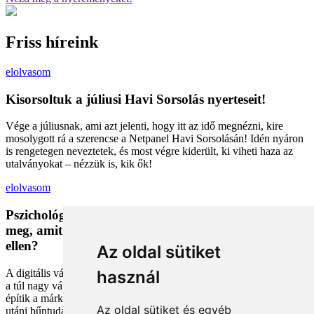
Friss híreink
elolvasom
Kisorsoltuk a júliusi Havi Sorsolás nyerteseit!
Vége a júliusnak, ami azt jelenti, hogy itt az idő megnézni, kire
mosolygott rá a szerencse a Netpanel Havi Sorsolásán! Idén nyáron
is rengetegen neveztetek, és most végre kiderült, ki viheti haza az
utalványokat – nézzük is, kik ők!
elolvasom
Pszichológiai trükkök a kosárban: Miért vesszük
meg, amit megveszünk, és mit tehetünk a bűntudat
ellen?
Az oldal sütiket
A digitális vásárlás kényelmes, de tele van pszichológiai csapdákkal
használ
a túl nagy választéktól a hosszas böngészésig. Megmutatjuk, hogyan
építik a márkák a bizalmadat online, és miként kerüld el a vásárlás
Az oldal sütiket és egyéb
utáni bűntudatot tudatos döntésekkel. Készülj fel, hogy máshogy