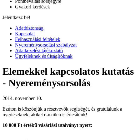
Pontbeváltás sorsjegyre
Gyakori kérdések
Jelentkezz be!
Adatbiztonság
Kapcsolat
Felhasználási feltételek
Nyereménysorsolási szabályzat
Adatkezelési tájékoztató
Ügyfeleknek és újságíróknak
Elemekkel kapcsolatos kutatás
- Nyereménysorsolás
2014. november 10.
Ezúton is köszönjük a résztvevők segítségét, és gratulálunk a
nyerteseknek, akiket e-mailen is értesítünk!
10 000 Ft értékű vásárlási utalványt nyert: