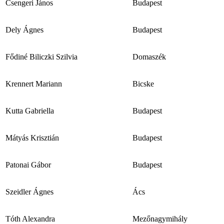
Csengeri János
Budapest
Dely Ágnes
Budapest
Fődiné Biliczki Szilvia
Domaszék
Krennert Mariann
Bicske
Kutta Gabriella
Budapest
Mátyás Krisztián
Budapest
Patonai Gábor
Budapest
Szeidler Ágnes
Ács
Tóth Alexandra
Mezőnagymihály