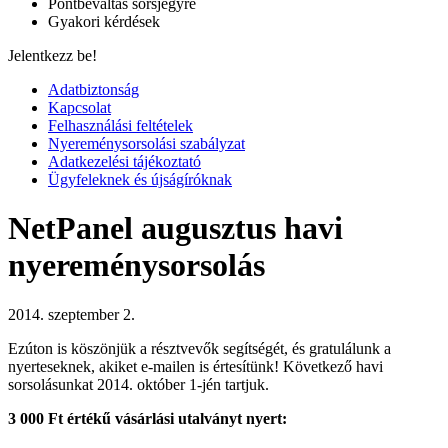
Pontbeváltás sorsjegyre
Gyakori kérdések
Jelentkezz be!
Adatbiztonság
Kapcsolat
Felhasználási feltételek
Nyereménysorsolási szabályzat
Adatkezelési tájékoztató
Ügyfeleknek és újságíróknak
NetPanel augusztus havi
nyereménysorsolás
2014. szeptember 2.
Ezúton is köszönjük a résztvevők segítségét, és gratulálunk a
nyerteseknek, akiket e-mailen is értesítünk! Következő havi
sorsolásunkat 2014. október 1-jén tartjuk.
3 000 Ft értékű vásárlási utalványt nyert: