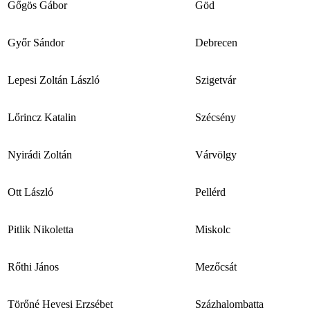
Gőgös Gábor
Göd
Győr Sándor
Debrecen
Lepesi Zoltán László
Szigetvár
Lőrincz Katalin
Szécsény
Nyirádi Zoltán
Várvölgy
Ott László
Pellérd
Pitlik Nikoletta
Miskolc
Rőthi János
Mezőcsát
Törőné Hevesi Erzsébet
Százhalombatta