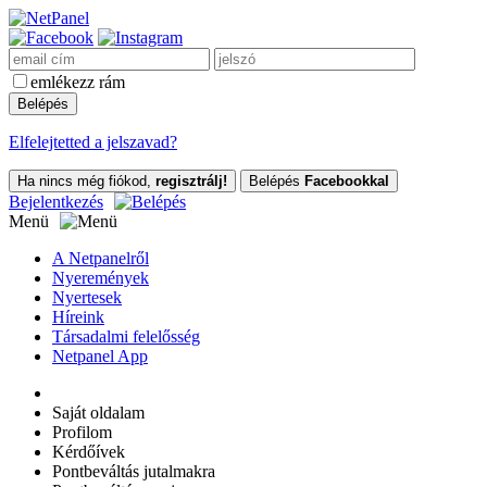
emlékezz rám
Elfelejtetted a jelszavad?
Ha nincs még fiókod,
regisztrálj!
Belépés
Facebookkal
Bejelentkezés
Menü
A Netpanelről
Nyeremények
Nyertesek
Híreink
Társadalmi felelősség
Netpanel App
Saját oldalam
Profilom
Kérdőívek
Pontbeváltás jutalmakra