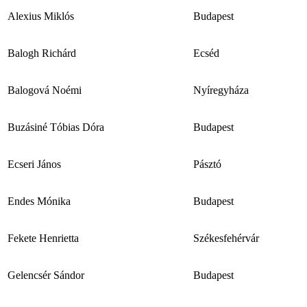
Alexius Miklós
Budapest
Balogh Richárd
Ecséd
Balogová Noémi
Nyíregyháza
Buzásiné Tóbias Dóra
Budapest
Ecseri János
Pásztó
Endes Mónika
Budapest
Fekete Henrietta
Székesfehérvár
Gelencsér Sándor
Budapest