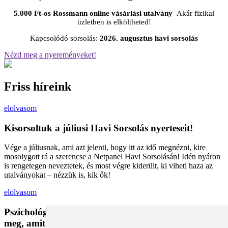
5.000 Ft-os Rossmann online vásárlási utalvány
Akár fizikai
üzletben is elköltheted!
Kapcsolódó sorsolás:
2026. augusztus havi sorsolás
Nézd meg a nyereményeket!
Friss híreink
elolvasom
Kisorsoltuk a júliusi Havi Sorsolás nyerteseit!
Vége a júliusnak, ami azt jelenti, hogy itt az idő megnézni, kire
mosolygott rá a szerencse a Netpanel Havi Sorsolásán! Idén nyáron
is rengetegen neveztetek, és most végre kiderült, ki viheti haza az
utalványokat – nézzük is, kik ők!
elolvasom
Pszichológiai trükkök a kosárban: Miért vesszük
meg, amit megveszünk, és mit tehetünk a bűntudat