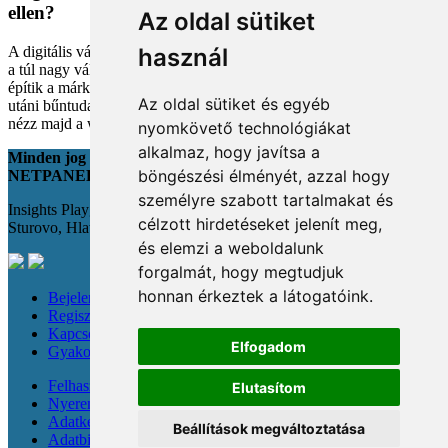
ellen?
Az oldal sütiket
A digitális vásárlás kényelmes, de tele van pszichológiai csapdákkal
használ
a túl nagy választéktól a hosszas böngészésig. Megmutatjuk, hogyan
építik a márkák a bizalmadat online, és miként kerüld el a vásárlás
Az oldal sütiket és egyéb
utáni bűntudatot tudatos döntésekkel. Készülj fel, hogy máshogy
nézz majd a webshopokra!
nyomkövető technológiákat
alkalmaz, hogy javítsa a
Minden jog fenntartva
böngészési élményét, azzal hogy
NETPANEL
személyre szabott tartalmakat és
Insights Playground s.r.o.;
célzott hirdetéseket jelenít meg,
Sturovo, Hlavná 22., 943 01
és elemzi a weboldalunk
forgalmát, hogy megtudjuk
honnan érkeztek a látogatóink.
Bejelentkezés
Regisztráció
Kapcsolat
Elfogadom
Gyakori kérdések
Felhasználási feltételek
Elutasítom
Nyereménysorsolási szabályzat
Adatkezelési tájékoztató
Beállítások megváltoztatása
Adatbiztonság