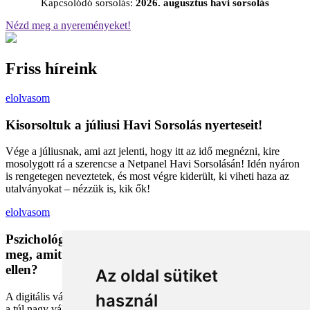
Kapcsolódó sorsolás:
2026. augusztus havi sorsolás
Nézd meg a nyereményeket!
Friss híreink
elolvasom
Kisorsoltuk a júliusi Havi Sorsolás nyerteseit!
Vége a júliusnak, ami azt jelenti, hogy itt az idő megnézni, kire
mosolygott rá a szerencse a Netpanel Havi Sorsolásán! Idén nyáron
is rengetegen neveztetek, és most végre kiderült, ki viheti haza az
utalványokat – nézzük is, kik ők!
elolvasom
Pszichológiai trükkök a kosárban: Miért vesszük
meg, amit megveszünk, és mit tehetünk a bűntudat
ellen?
Az oldal sütiket
A digitális vásárlás kényelmes, de tele van pszichológiai csapdákkal
használ
a túl nagy választéktól a hosszas böngészésig. Megmutatjuk, hogyan