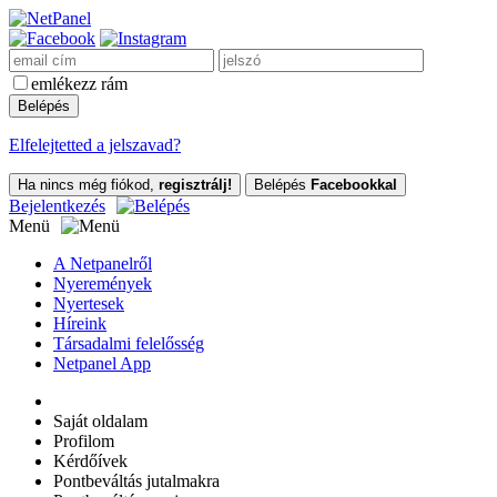
emlékezz rám
Elfelejtetted a jelszavad?
Ha nincs még fiókod,
regisztrálj!
Belépés
Facebookkal
Bejelentkezés
Menü
A Netpanelről
Nyeremények
Nyertesek
Híreink
Társadalmi felelősség
Netpanel App
Saját oldalam
Profilom
Kérdőívek
Pontbeváltás jutalmakra