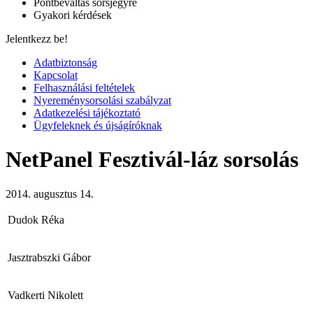
Pontbeváltás sorsjegyre
Gyakori kérdések
Jelentkezz be!
Adatbiztonság
Kapcsolat
Felhasználási feltételek
Nyereménysorsolási szabályzat
Adatkezelési tájékoztató
Ügyfeleknek és újságíróknak
NetPanel Fesztivál-láz sorsolás
2014. augusztus 14.
Dudok Réka
Jasztrabszki Gábor
Vadkerti Nikolett