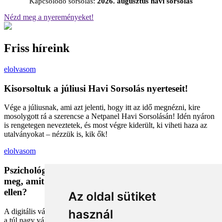
Kapcsolódó sorsolás:
2026. augusztus havi sorsolás
Nézd meg a nyereményeket!
Friss híreink
elolvasom
Kisorsoltuk a júliusi Havi Sorsolás nyerteseit!
Vége a júliusnak, ami azt jelenti, hogy itt az idő megnézni, kire
mosolygott rá a szerencse a Netpanel Havi Sorsolásán! Idén nyáron
is rengetegen neveztetek, és most végre kiderült, ki viheti haza az
utalványokat – nézzük is, kik ők!
elolvasom
Pszichológiai trükkök a kosárban: Miért vesszük
meg, amit megveszünk, és mit tehetünk a bűntudat
ellen?
Az oldal sütiket
A digitális vásárlás kényelmes, de tele van pszichológiai csapdákkal
használ
a túl nagy választéktól a hosszas böngészésig. Megmutatjuk, hogyan