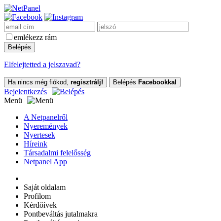
emlékezz rám
Elfelejtetted a jelszavad?
Ha nincs még fiókod,
regisztrálj!
Belépés
Facebookkal
Bejelentkezés
Menü
A Netpanelről
Nyeremények
Nyertesek
Híreink
Társadalmi felelősség
Netpanel App
Saját oldalam
Profilom
Kérdőívek
Pontbeváltás jutalmakra