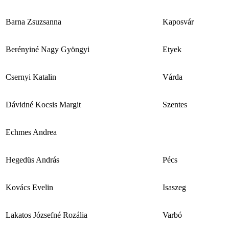
Barna Zsuzsanna
Kaposvár
Berényiné Nagy Gyöngyi
Etyek
Csernyi Katalin
Várda
Dávidné Kocsis Margit
Szentes
Echmes Andrea
Hegedüs András
Pécs
Kovács Evelin
Isaszeg
Lakatos Józsefné Rozália
Varbó