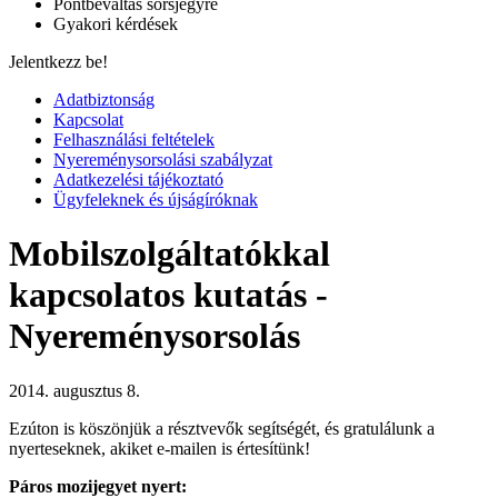
Pontbeváltás sorsjegyre
Gyakori kérdések
Jelentkezz be!
Adatbiztonság
Kapcsolat
Felhasználási feltételek
Nyereménysorsolási szabályzat
Adatkezelési tájékoztató
Ügyfeleknek és újságíróknak
Mobilszolgáltatókkal
kapcsolatos kutatás -
Nyereménysorsolás
2014. augusztus 8.
Ezúton is köszönjük a résztvevők segítségét, és gratulálunk a
nyerteseknek, akiket e-mailen is értesítünk!
Páros mozijegyet nyert: