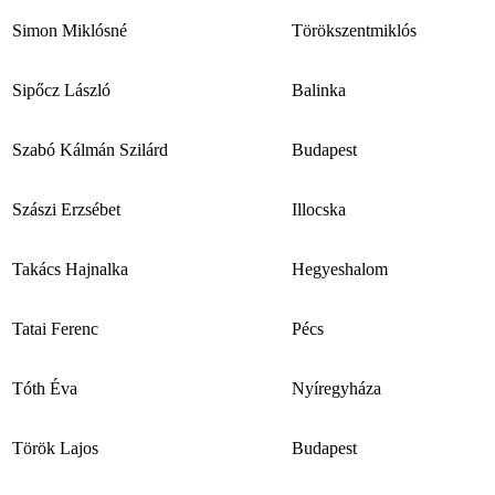
Simon Miklósné
Törökszentmiklós
Sipőcz László
Balinka
Szabó Kálmán Szilárd
Budapest
Szászi Erzsébet
Illocska
Takács Hajnalka
Hegyeshalom
Tatai Ferenc
Pécs
Tóth Éva
Nyíregyháza
Török Lajos
Budapest