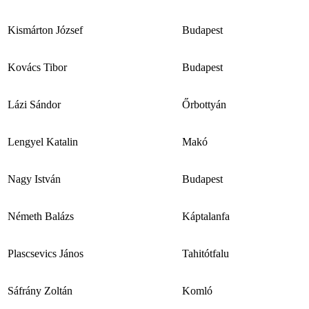
Kismárton József
Budapest
Kovács Tibor
Budapest
Lázi Sándor
Őrbottyán
Lengyel Katalin
Makó
Nagy István
Budapest
Németh Balázs
Káptalanfa
Plascsevics János
Tahitótfalu
Sáfrány Zoltán
Komló