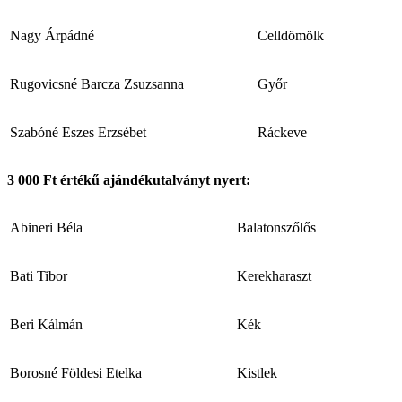
Nagy Árpádné
Celldömölk
Rugovicsné Barcza Zsuzsanna
Győr
Szabóné Eszes Erzsébet
Ráckeve
3 000 Ft értékű ajándékutalványt nyert:
Abineri Béla
Balatonszőlős
Bati Tibor
Kerekharaszt
Beri Kálmán
Kék
Borosné Földesi Etelka
Kistlek