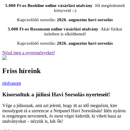
5.000 Ft-os Bookline online vásárlási utalvány
Jól megérdemelt
könyveid :-)
Kapcsolódó sorsolás:
2026. augusztus havi sorsolás
5.000 Ft-os Rossmann online vásárlási utalvány
Akár fizikai
üzletben is elköltheted!
Kapcsolódó sorsolás:
2026. augusztus havi sorsolás
Nézd meg a nyereményeket!
Friss híreink
elolvasom
Kisorsoltuk a júliusi Havi Sorsolás nyerteseit!
Vége a júliusnak, ami azt jelenti, hogy itt az idő megnézni, kire
mosolygott rá a szerencse a Netpanel Havi Sorsolásán! Idén nyáron
is rengetegen neveztetek, és most végre kiderült, ki viheti haza az
utalványokat – nézzük is, kik ők!