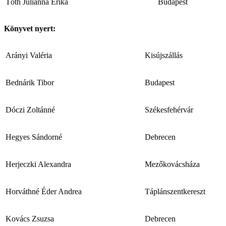
Tóth Julianna Erika
Budapest
Könyvet nyert:
Arányi Valéria
Kisújszállás
Bednárik Tibor
Budapest
Dóczi Zoltánné
Székesfehérvár
Hegyes Sándorné
Debrecen
Herjeczki Alexandra
Mezőkovácsháza
Horváthné Éder Andrea
Táplánszentkereszt
Kovács Zsuzsa
Debrecen