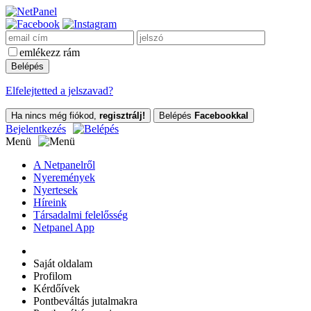
emlékezz rám
Elfelejtetted a jelszavad?
Ha nincs még fiókod,
regisztrálj!
Belépés
Facebookkal
Bejelentkezés
Menü
A Netpanelről
Nyeremények
Nyertesek
Híreink
Társadalmi felelősség
Netpanel App
Saját oldalam
Profilom
Kérdőívek
Pontbeváltás jutalmakra