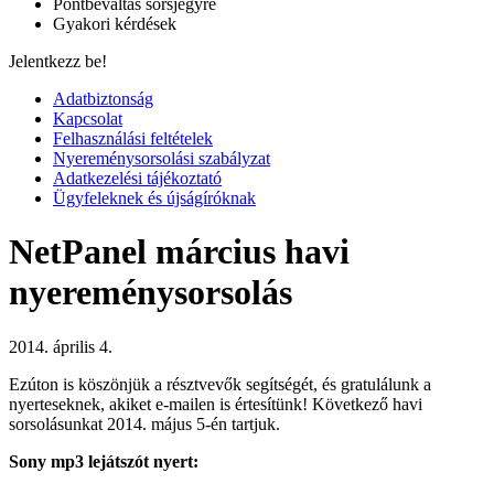
Pontbeváltás sorsjegyre
Gyakori kérdések
Jelentkezz be!
Adatbiztonság
Kapcsolat
Felhasználási feltételek
Nyereménysorsolási szabályzat
Adatkezelési tájékoztató
Ügyfeleknek és újságíróknak
NetPanel március havi
nyereménysorsolás
2014. április 4.
Ezúton is köszönjük a résztvevők segítségét, és gratulálunk a
nyerteseknek, akiket e-mailen is értesítünk! Következő havi
sorsolásunkat 2014. május 5-én tartjuk.
Sony mp3 lejátszót nyert: