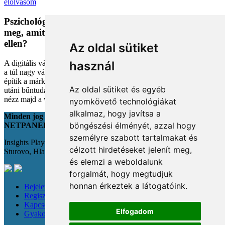
elolvasom
Pszichológiai trükkök a kosárban: Miért vesszük
meg, amit megveszünk, és mit tehetünk a bűntudat
ellen?
Az oldal sütiket
A digitális vásárlás kényelmes, de tele van pszichológiai csapdákkal
használ
a túl nagy választéktól a hosszas böngészésig. Megmutatjuk, hogyan
építik a márkák a bizalmadat online, és miként kerüld el a vásárlás
Az oldal sütiket és egyéb
utáni bűntudatot tudatos döntésekkel. Készülj fel, hogy máshogy
nézz majd a webshopokra!
nyomkövető technológiákat
alkalmaz, hogy javítsa a
Minden jog fenntartva
böngészési élményét, azzal hogy
NETPANEL
személyre szabott tartalmakat és
Insights Playground s.r.o.;
célzott hirdetéseket jelenít meg,
Sturovo, Hlavná 22., 943 01
és elemzi a weboldalunk
forgalmát, hogy megtudjuk
honnan érkeztek a látogatóink.
Bejelentkezés
Regisztráció
Kapcsolat
Elfogadom
Gyakori kérdések