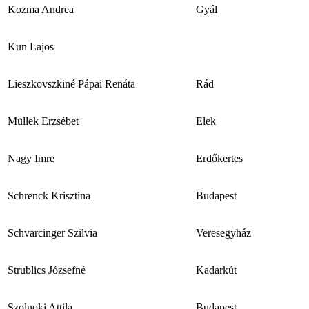
Kozma Andrea
Gyál
Kun Lajos
Lieszkovszkiné Pápai Renáta
Rád
Müllek Erzsébet
Elek
Nagy Imre
Erdőkertes
Schrenck Krisztina
Budapest
Schvarcinger Szilvia
Veresegyház
Strublics Józsefné
Kadarkút
Szolnoki Attila
Budapest