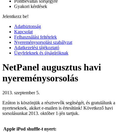
Pontbeváltás sorsjegyre
Gyakori kérdések
Jelentkezz be!
Adatbiztonság
Kapcsolat
Felhasználási feltételek
Nyereménysorsolási szabályzat
Adatkezelési tájékoztató
Ügyfeleknek és újságíróknak
NetPanel augusztus havi
nyereménysorsolás
2013. szeptember 5.
Ezúton is köszönjük a résztvevők segítségét, és gratulálunk a
nyerteseknek, akiket e-mailen is értesítünk! Következő havi
sorsolásunkat 2013. október 1-jén tartjuk.
Apple iPod shuffle-t nyert: