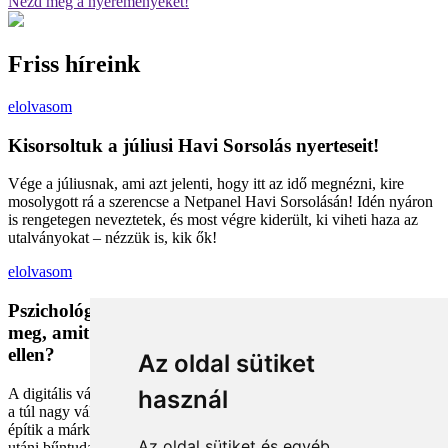
Nézd meg a nyereményeket!
Friss híreink
elolvasom
Kisorsoltuk a júliusi Havi Sorsolás nyerteseit!
Vége a júliusnak, ami azt jelenti, hogy itt az idő megnézni, kire
mosolygott rá a szerencse a Netpanel Havi Sorsolásán! Idén nyáron
is rengetegen neveztetek, és most végre kiderült, ki viheti haza az
utalványokat – nézzük is, kik ők!
elolvasom
Pszichológiai trükkök a kosárban: Miért vesszük
meg, amit megveszünk, és mit tehetünk a bűntudat
ellen?
Az oldal sütiket
A digitális vásárlás kényelmes, de tele van pszichológiai csapdákkal
használ
a túl nagy választéktól a hosszas böngészésig. Megmutatjuk, hogyan
építik a márkák a bizalmadat online, és miként kerüld el a vásárlás
Az oldal sütiket és egyéb
utáni bűntudatot tudatos döntésekkel. Készülj fel, hogy máshogy