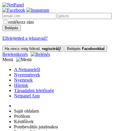
emlékezz rám
Elfelejtetted a jelszavad?
Ha nincs még fiókod,
regisztrálj!
Belépés
Facebookkal
Bejelentkezés
Menü
A Netpanelről
Nyeremények
Nyertesek
Híreink
Társadalmi felelősség
Netpanel App
Saját oldalam
Profilom
Kérdőívek
Pontbeváltás jutalmakra