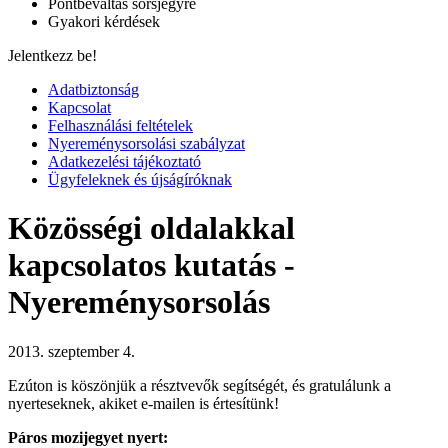
Pontbeváltás sorsjegyre
Gyakori kérdések
Jelentkezz be!
Adatbiztonság
Kapcsolat
Felhasználási feltételek
Nyereménysorsolási szabályzat
Adatkezelési tájékoztató
Ügyfeleknek és újságíróknak
Közösségi oldalakkal
kapcsolatos kutatás -
Nyereménysorsolás
2013. szeptember 4.
Ezúton is köszönjük a résztvevők segítségét, és gratulálunk a
nyerteseknek, akiket e-mailen is értesítünk!
Páros mozijegyet nyert: