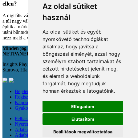
ellen?
Az oldal sütiket
A digitális vásárlás kényelmes, de tele van pszichológiai csapdákkal
használ
a túl nagy választéktól a hosszas böngészésig. Megmutatjuk, hogyan
építik a márkák a bizalmadat online, és miként kerüld el a vásárlás
Az oldal sütiket és egyéb
utáni bűntudatot tudatos döntésekkel. Készülj fel, hogy máshogy
nézz majd a webshopokra!
nyomkövető technológiákat
alkalmaz, hogy javítsa a
Minden jog fenntartva
böngészési élményét, azzal hogy
NETPANEL
személyre szabott tartalmakat és
Insights Playground s.r.o.;
célzott hirdetéseket jelenít meg,
Sturovo, Hlavná 22., 943 01
és elemzi a weboldalunk
forgalmát, hogy megtudjuk
honnan érkeztek a látogatóink.
Bejelentkezés
Regisztráció
Kapcsolat
Elfogadom
Gyakori kérdések
Felhasználási feltételek
Elutasítom
Nyereménysorsolási szabályzat
Adatkezelési tájékoztató
Beállítások megváltoztatása
Adatbiztonság