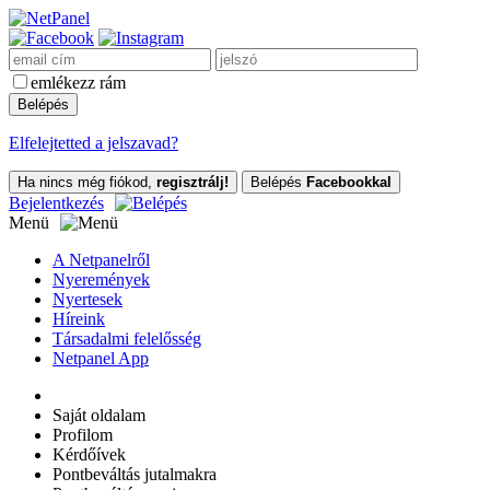
emlékezz rám
Elfelejtetted a jelszavad?
Ha nincs még fiókod,
regisztrálj!
Belépés
Facebookkal
Bejelentkezés
Menü
A Netpanelről
Nyeremények
Nyertesek
Híreink
Társadalmi felelősség
Netpanel App
Saját oldalam
Profilom
Kérdőívek
Pontbeváltás jutalmakra