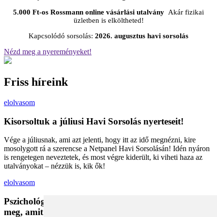
5.000 Ft-os Rossmann online vásárlási utalvány
Akár fizikai
üzletben is elköltheted!
Kapcsolódó sorsolás:
2026. augusztus havi sorsolás
Nézd meg a nyereményeket!
Friss híreink
elolvasom
Kisorsoltuk a júliusi Havi Sorsolás nyerteseit!
Vége a júliusnak, ami azt jelenti, hogy itt az idő megnézni, kire
mosolygott rá a szerencse a Netpanel Havi Sorsolásán! Idén nyáron
is rengetegen neveztetek, és most végre kiderült, ki viheti haza az
utalványokat – nézzük is, kik ők!
elolvasom
Pszichológiai trükkök a kosárban: Miért vesszük
meg, amit megveszünk, és mit tehetünk a bűntudat