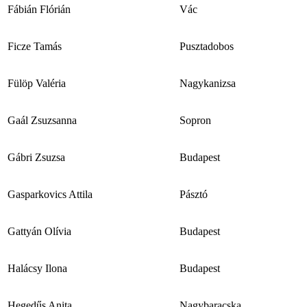
Fábián Flórián
Vác
Ficze Tamás
Pusztadobos
Fülöp Valéria
Nagykanizsa
Gaál Zsuzsanna
Sopron
Gábri Zsuzsa
Budapest
Gasparkovics Attila
Pásztó
Gattyán Olívia
Budapest
Halácsy Ilona
Budapest
Hegedűs Anita
Nagybaracska