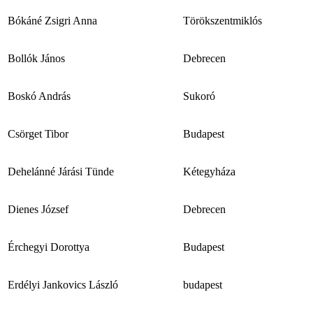
Bókáné Zsigri Anna
Törökszentmiklós
Bollók János
Debrecen
Boskó András
Sukoró
Csörget Tibor
Budapest
Dehelánné Járási Tünde
Kétegyháza
Dienes József
Debrecen
Érchegyi Dorottya
Budapest
Erdélyi Jankovics László
budapest