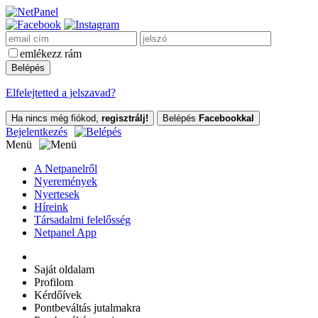
emlékezz rám
Elfelejtetted a jelszavad?
Ha nincs még fiókod,
regisztrálj!
Belépés
Facebookkal
Bejelentkezés
Menü
A Netpanelről
Nyeremények
Nyertesek
Híreink
Társadalmi felelősség
Netpanel App
Saját oldalam
Profilom
Kérdőívek
Pontbeváltás jutalmakra