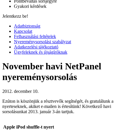
Pontbeváltás sorsjegyre
Gyakori kérdések
Jelentkezz be!
Adatbiztonság
Kapcsolat
Felhasználási feltételek
Nyereménysorsolási szabályzat
Adatkezelési tájékoztató
Ügyfeleknek és újságíróknak
November havi NetPanel
nyereménysorsolás
2012. december 10.
Ezúton is köszönjük a résztvevők segítségét, és gratulálunk a
nyerteseknek, akiket e-mailen is értesítünk! Következő havi
sorsolásunkat 2013. január 3-án tartjuk.
Apple iPod shuffle-t nyert