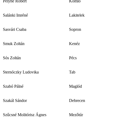
Pelyhe Róbert
Komló
Salánki Imréné
Lakitelek
Sasvári Csaba
Sopron
Smuk Zoltán
Kenéz
Sós Zoltán
Pécs
Sternóczky Ludovika
Tab
Szabó Pálné
Maglód
Szakál Sándor
Debrecen
Szűcsné Molitórisz Ágnes
Mezőtúr