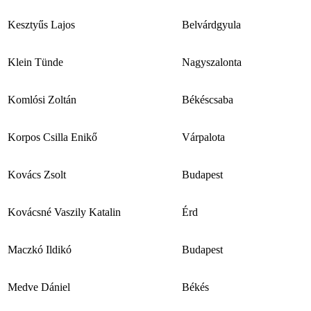
Kesztyűs Lajos
Belvárdgyula
Klein Tünde
Nagyszalonta
Komlósi Zoltán
Békéscsaba
Korpos Csilla Enikő
Várpalota
Kovács Zsolt
Budapest
Kovácsné Vaszily Katalin
Érd
Maczkó Ildikó
Budapest
Medve Dániel
Békés