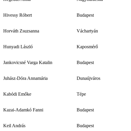
Hivessy Róbert
Budapest
Horváth Zsuzsanna
Váchartyán
Hunyadi László
Kaposmérő
Jankovicsné Varga Katalin
Budapest
Juhász-Dóra Annamária
Dunaújváros
Kabódi Emőke
Tépe
Kazai-Adamkó Fanni
Budapest
Keil András
Budapest