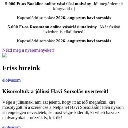
5.000 Ft-os Bookline online vásárlási utalvány
Jól megérdemelt
könyveid :-)
Kapcsolódó sorsolás:
2026. augusztus havi sorsolás
5.000 Ft-os Rossmann online vásárlási utalvány
Akár fizikai
üzletben is elköltheted!
Kapcsolódó sorsolás:
2026. augusztus havi sorsolás
Nézd meg a nyereményeket!
Friss híreink
elolvasom
Kisorsoltuk a júliusi Havi Sorsolás nyerteseit!
Vége a júliusnak, ami azt jelenti, hogy itt az idő megnézni, kire
mosolygott rá a szerencse a Netpanel Havi Sorsolásán! Idén nyáron
is rengetegen neveztetek, és most végre kiderült, ki viheti haza az
utalványokat – nézzük is, kik ők!
elolvasom