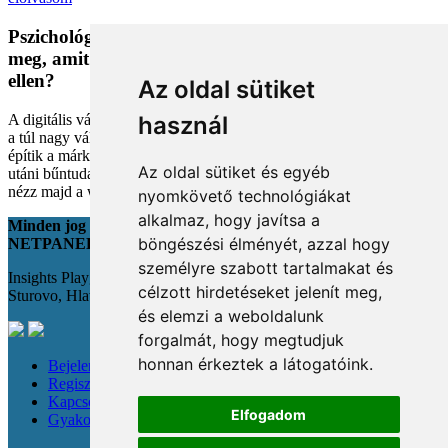
Pszichológiai trükkök a kosárban: Miért vesszük
meg, amit megveszünk, és mit tehetünk a bűntudat
ellen?
Az oldal sütiket
A digitális vásárlás kényelmes, de tele van pszichológiai csapdákkal
használ
a túl nagy választéktól a hosszas böngészésig. Megmutatjuk, hogyan
építik a márkák a bizalmadat online, és miként kerüld el a vásárlás
Az oldal sütiket és egyéb
utáni bűntudatot tudatos döntésekkel. Készülj fel, hogy máshogy
nézz majd a webshopokra!
nyomkövető technológiákat
alkalmaz, hogy javítsa a
Minden jog fenntartva
böngészési élményét, azzal hogy
NETPANEL
személyre szabott tartalmakat és
Insights Playground s.r.o.;
célzott hirdetéseket jelenít meg,
Sturovo, Hlavná 22., 943 01
és elemzi a weboldalunk
forgalmát, hogy megtudjuk
honnan érkeztek a látogatóink.
Bejelentkezés
Regisztráció
Kapcsolat
Elfogadom
Gyakori kérdések