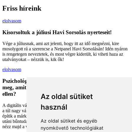
Friss híreink
elolvasom
Kisorsoltuk a júliusi Havi Sorsolás nyerteseit!
Vége a júliusnak, ami azt jelenti, hogy itt az idő megnézni, kire
mosolygott rá a szerencse a Netpanel Havi Sorsolásán! Idén nyáron
is rengetegen neveztetek, és most végre kiderült, ki viheti haza az
utalványokat – nézzük is, kik ők!
elolvasom
Pszichológiai trükkök a kosárban: Miért vesszük
meg, amit megveszünk, és mit tehetünk a bűntudat
ellen?
Az oldal sütiket
A digitális vásárlás kényelmes, de tele van pszichológiai csapdákkal
használ
a túl nagy választéktól a hosszas böngészésig. Megmutatjuk, hogyan
építik a márkák a bizalmadat online, és miként kerüld el a vásárlás
Az oldal sütiket és egyéb
utáni bűntudatot tudatos döntésekkel. Készülj fel, hogy máshogy
nézz majd a webshopokra!
nyomkövető technológiákat