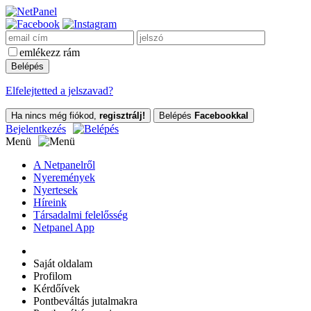
emlékezz rám
Elfelejtetted a jelszavad?
Ha nincs még fiókod,
regisztrálj!
Belépés
Facebookkal
Bejelentkezés
Menü
A Netpanelről
Nyeremények
Nyertesek
Híreink
Társadalmi felelősség
Netpanel App
Saját oldalam
Profilom
Kérdőívek
Pontbeváltás jutalmakra