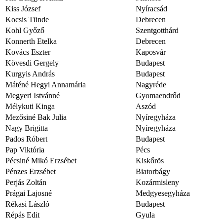
Kiss József
Nyíracsád
Kocsis Tünde
Debrecen
Kohl Győző
Szentgotthárd
Konnerth Etelka
Debrecen
Kovács Eszter
Kaposvár
Kövesdi Gergely
Budapest
Kurgyis András
Budapest
Máténé Hegyi Annamária
Nagyréde
Megyeri Istvánné
Gyomaendrőd
Mélykuti Kinga
Aszód
Mezősiné Bak Julia
Nyíregyháza
Nagy Brigitta
Nyíregyháza
Pados Róbert
Budapest
Pap Viktória
Pécs
Pécsiné Mikó Erzsébet
Kiskőrös
Pénzes Erzsébet
Biatorbágy
Perjás Zoltán
Kozármisleny
Prágai Lajosné
Medgyesegyháza
Rékasi László
Budapest
Répás Edit
Gyula