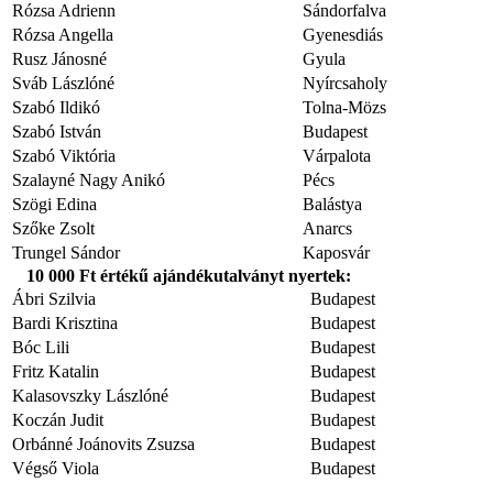
Rózsa Adrienn
Sándorfalva
Rózsa Angella
Gyenesdiás
Rusz Jánosné
Gyula
Sváb Lászlóné
Nyírcsaholy
Szabó Ildikó
Tolna-Mözs
Szabó István
Budapest
Szabó Viktória
Várpalota
Szalayné Nagy Anikó
Pécs
Szögi Edina
Balástya
Szőke Zsolt
Anarcs
Trungel Sándor
Kaposvár
10 000 Ft
értékű ajándékutalványt nyertek:
Ábri Szilvia
Budapest
Bardi Krisztina
Budapest
Bóc Lili
Budapest
Fritz Katalin
Budapest
Kalasovszky Lászlóné
Budapest
Koczán Judit
Budapest
Orbánné Joánovits Zsuzsa
Budapest
Végső Viola
Budapest