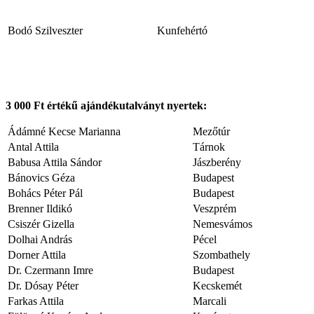
Bodó Szilveszter
Kunfehértó
3 000 Ft
értékű ajándékutalványt nyertek:
Ádámné Kecse Marianna
Mezőtúr
Antal Attila
Tárnok
Babusa Attila Sándor
Jászberény
Bánovics Géza
Budapest
Bohács Péter Pál
Budapest
Brenner Ildikó
Veszprém
Csiszér Gizella
Nemesvámos
Dolhai András
Pécel
Dorner Attila
Szombathely
Dr. Czermann Imre
Budapest
Dr. Dósay Péter
Kecskemét
Farkas Attila
Marcali