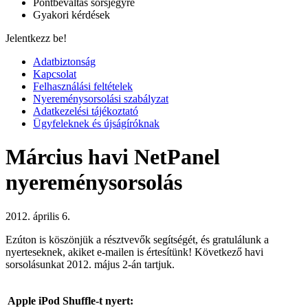
Pontbeváltás sorsjegyre
Gyakori kérdések
Jelentkezz be!
Adatbiztonság
Kapcsolat
Felhasználási feltételek
Nyereménysorsolási szabályzat
Adatkezelési tájékoztató
Ügyfeleknek és újságíróknak
Március havi NetPanel
nyereménysorsolás
2012. április 6.
Ezúton is köszönjük a résztvevők segítségét, és gratulálunk a
nyerteseknek, akiket e-mailen is értesítünk! Következő havi
sorsolásunkat 2012. május 2-án tartjuk.
Apple iPod Shuffle-t nyert: