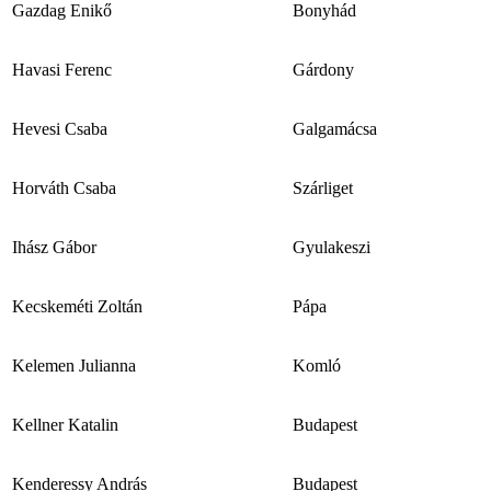
Gazdag Enikő
Bonyhád
Havasi Ferenc
Gárdony
Hevesi Csaba
Galgamácsa
Horváth Csaba
Szárliget
Ihász Gábor
Gyulakeszi
Kecskeméti Zoltán
Pápa
Kelemen Julianna
Komló
Kellner Katalin
Budapest
Kenderessy András
Budapest