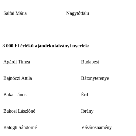
Salfai Mária
Nagytótfalu
3 000 Ft
értékű ajándékutalványt nyertek:
Agárdi Tímea
Budapest
Bajnóczi Attila
Bátonyterenye
Bakai János
Érd
Bakosi Lászlóné
Ibrány
Balogh Sándorné
Vásárosnamény