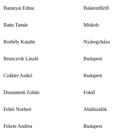
Baranyai Edina
Balatonfűzfő
Batta Tamás
Miskolc
Borbély Katalin
Nyáregyháza
Brunczvik László
Budapest
Czákler Anikó
Budapest
Dunamenti Zoltán
Foktő
Fehér Norbert
Abádszalók
Fekete Andrea
Budapest