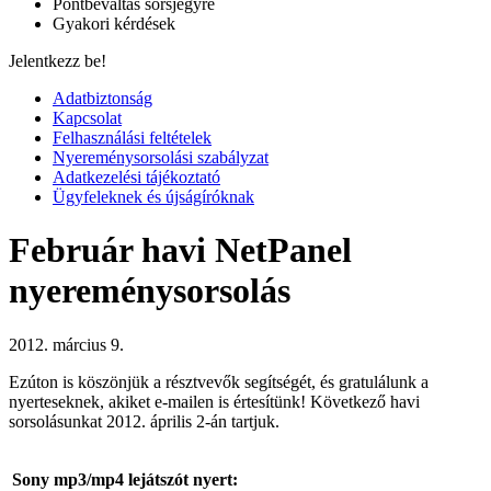
Pontbeváltás sorsjegyre
Gyakori kérdések
Jelentkezz be!
Adatbiztonság
Kapcsolat
Felhasználási feltételek
Nyereménysorsolási szabályzat
Adatkezelési tájékoztató
Ügyfeleknek és újságíróknak
Február havi NetPanel
nyereménysorsolás
2012. március 9.
Ezúton is köszönjük a résztvevők segítségét, és gratulálunk a
nyerteseknek, akiket e-mailen is értesítünk! Következő havi
sorsolásunkat 2012. április 2-án tartjuk.
Sony mp3/mp4 lejátszót nyert: