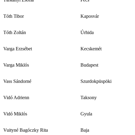
Tóth Tibor
Kaposvár
Tóth Zoltán
Úrhida
Varga Erzsébet
Kecskemét
Varga Miklós
Budapest
Vass Sándorné
Szurdokpüspöki
Vidó Adrienn
Taksony
Vidó Miklós
Gyula
Vuityné Bagóczky Rita
Baja