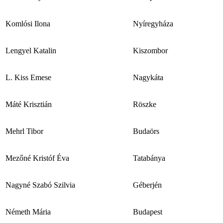
Komlósi Ilona
Nyíregyháza
Lengyel Katalin
Kiszombor
L. Kiss Emese
Nagykáta
Máté Krisztián
Röszke
Mehrl Tibor
Budaörs
Mezőné Kristóf Éva
Tatabánya
Nagyné Szabó Szilvia
Géberjén
Németh Mária
Budapest