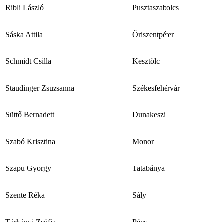
Ribli László
Pusztaszabolcs
Sáska Attila
Őriszentpéter
Schmidt Csilla
Kesztölc
Staudinger Zsuzsanna
Székesfehérvár
Süttő Bernadett
Dunakeszi
Szabó Krisztina
Monor
Szapu György
Tatabánya
Szente Réka
Sály
Tárkányi Zsófia
Pécs