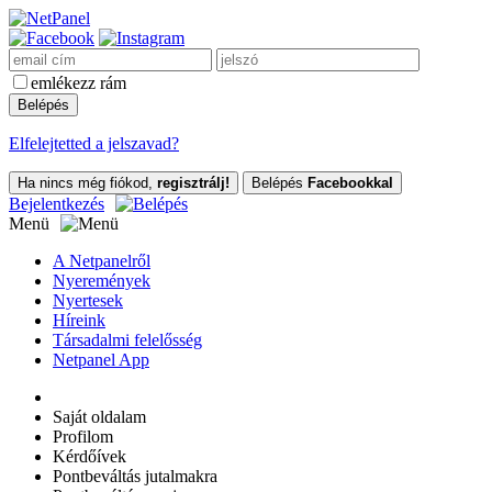
emlékezz rám
Elfelejtetted a jelszavad?
Ha nincs még fiókod,
regisztrálj!
Belépés
Facebookkal
Bejelentkezés
Menü
A Netpanelről
Nyeremények
Nyertesek
Híreink
Társadalmi felelősség
Netpanel App
Saját oldalam
Profilom
Kérdőívek
Pontbeváltás jutalmakra