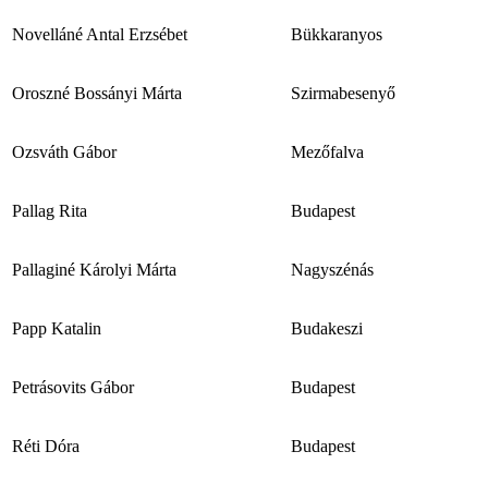
Novelláné Antal Erzsébet
Bükkaranyos
Oroszné Bossányi Márta
Szirmabesenyő
Ozsváth Gábor
Mezőfalva
Pallag Rita
Budapest
Pallaginé Károlyi Márta
Nagyszénás
Papp Katalin
Budakeszi
Petrásovits Gábor
Budapest
Réti Dóra
Budapest