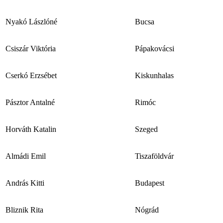
Nyakó Lászlóné
Bucsa
Csiszár Viktória
Pápakovácsi
Cserkó Erzsébet
Kiskunhalas
Pásztor Antalné
Rimóc
Horváth Katalin
Szeged
Almádi Emil
Tiszaföldvár
András Kitti
Budapest
Bliznik Rita
Nógrád