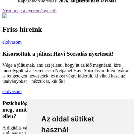
Kapcsolódó sorsolás:
2026. augusztus havi sorsolás
Nézd meg a nyereményeket!
Friss híreink
elolvasom
Kisorsoltuk a júliusi Havi Sorsolás nyerteseit!
Vége a júliusnak, ami azt jelenti, hogy itt az idő megnézni, kire
mosolygott rá a szerencse a Netpanel Havi Sorsolásán! Idén nyáron
is rengetegen neveztetek, és most végre kiderült, ki viheti haza az
utalványokat – nézzük is, kik ők!
elolvasom
Pszichológiai trükkök a kosárban: Miért vesszük
meg, amit megveszünk, és mit tehetünk a bűntudat
ellen?
Az oldal sütiket
A digitális vásárlás kényelmes, de tele van pszichológiai csapdákkal
használ
a túl nagy választéktól a hosszas böngészésig. Megmutatjuk, hogyan