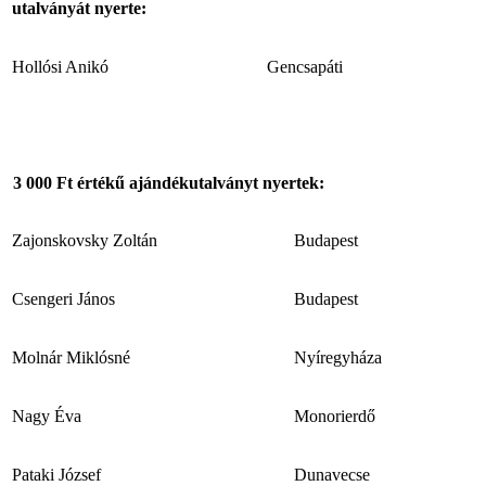
utalványát nyerte:
Hollósi Anikó
Gencsapáti
3 000 Ft
értékű ajándékutalványt nyertek:
Zajonskovsky Zoltán
Budapest
Csengeri János
Budapest
Molnár Miklósné
Nyíregyháza
Nagy Éva
Monorierdő
Pataki József
Dunavecse