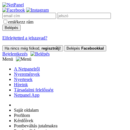
emlékezz rám
Elfelejtetted a jelszavad?
Ha nincs még fiókod,
regisztrálj!
Belépés
Facebookkal
Bejelentkezés
Menü
A Netpanelről
Nyeremények
Nyertesek
Híreink
Társadalmi felelősség
Netpanel App
Saját oldalam
Profilom
Kérdőívek
Pontbeváltás jutalmakra