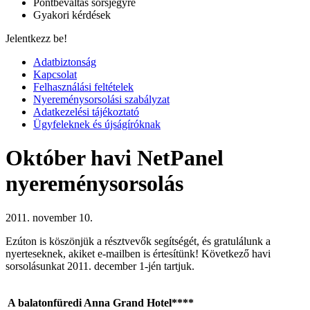
Pontbeváltás sorsjegyre
Gyakori kérdések
Jelentkezz be!
Adatbiztonság
Kapcsolat
Felhasználási feltételek
Nyereménysorsolási szabályzat
Adatkezelési tájékoztató
Ügyfeleknek és újságíróknak
Október havi NetPanel
nyereménysorsolás
2011. november 10.
Ezúton is köszönjük a résztvevők segítségét, és gratulálunk a
nyerteseknek, akiket e-mailben is értesítünk! Következő havi
sorsolásunkat 2011. december 1-jén tartjuk.
A
balatonfüredi Anna Grand Hotel****