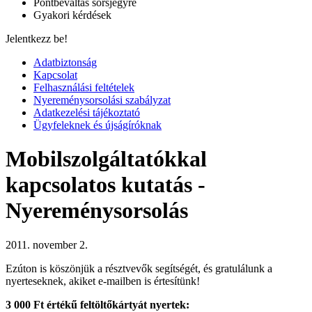
Pontbeváltás sorsjegyre
Gyakori kérdések
Jelentkezz be!
Adatbiztonság
Kapcsolat
Felhasználási feltételek
Nyereménysorsolási szabályzat
Adatkezelési tájékoztató
Ügyfeleknek és újságíróknak
Mobilszolgáltatókkal
kapcsolatos kutatás -
Nyereménysorsolás
2011. november 2.
Ezúton is köszönjük a résztvevők segítségét, és gratulálunk a
nyerteseknek, akiket e-mailben is értesítünk!
3 000 Ft
értékű feltöltőkártyát nyertek: