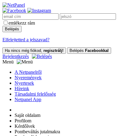
emlékezz rám
Elfelejtetted a jelszavad?
Ha nincs még fiókod,
regisztrálj!
Belépés
Facebookkal
Bejelentkezés
Menü
A Netpanelről
Nyeremények
Nyertesek
Híreink
Társadalmi felelősség
Netpanel App
Saját oldalam
Profilom
Kérdőívek
Pontbeváltás jutalmakra