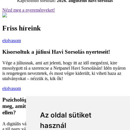
Kapcsolódó sorsolás:
2026. augusztus havi sorsolás
Nézd meg a nyereményeket!
Friss híreink
elolvasom
Kisorsoltuk a júliusi Havi Sorsolás nyerteseit!
Vége a júliusnak, ami azt jelenti, hogy itt az idő megnézni, kire
mosolygott rá a szerencse a Netpanel Havi Sorsolásán! Idén nyáron
is rengetegen neveztetek, és most végre kiderült, ki viheti haza az
utalványokat – nézzük is, kik ők!
elolvasom
Pszichológiai trükkök a kosárban: Miért vesszük
meg, amit megveszünk, és mit tehetünk a bűntudat
ellen?
Az oldal sütiket
A digitális vásárlás kényelmes, de tele van pszichológiai csapdákkal
használ
a túl nagy választéktól a hosszas böngészésig. Megmutatjuk, hogyan