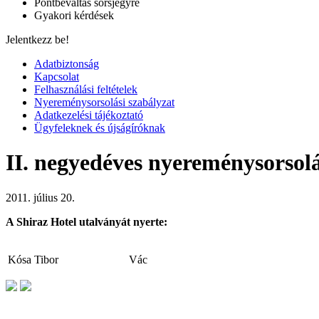
Pontbeváltás sorsjegyre
Gyakori kérdések
Jelentkezz be!
Adatbiztonság
Kapcsolat
Felhasználási feltételek
Nyereménysorsolási szabályzat
Adatkezelési tájékoztató
Ügyfeleknek és újságíróknak
II. negyedéves nyereménysorsol
2011. július 20.
A Shiraz Hotel utalványát nyerte:
Kósa Tibor
Vác