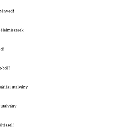
ményed!
élelmiszerek
éd!
t-ból?
rlási utalvány
 utalvány
ltéssel!