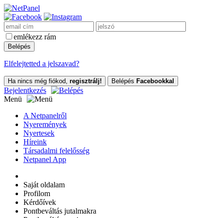
emlékezz rám
Elfelejtetted a jelszavad?
Ha nincs még fiókod,
regisztrálj!
Belépés
Facebookkal
Bejelentkezés
Menü
A Netpanelről
Nyeremények
Nyertesek
Híreink
Társadalmi felelősség
Netpanel App
Saját oldalam
Profilom
Kérdőívek
Pontbeváltás jutalmakra