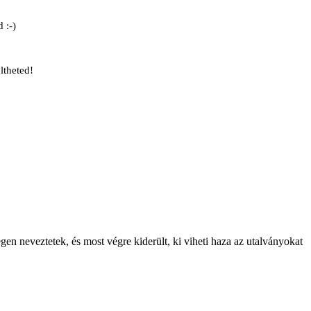
 :-)
ltheted!
gen neveztetek, és most végre kiderült, ki viheti haza az utalványokat