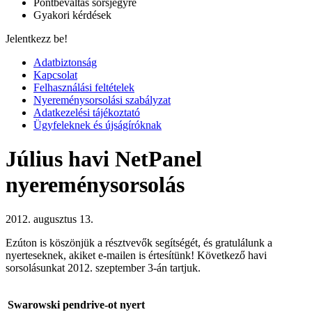
Pontbeváltás sorsjegyre
Gyakori kérdések
Jelentkezz be!
Adatbiztonság
Kapcsolat
Felhasználási feltételek
Nyereménysorsolási szabályzat
Adatkezelési tájékoztató
Ügyfeleknek és újságíróknak
Július havi NetPanel
nyereménysorsolás
2012. augusztus 13.
Ezúton is köszönjük a résztvevők segítségét, és gratulálunk a
nyerteseknek, akiket e-mailen is értesítünk! Következő havi
sorsolásunkat 2012. szeptember 3-án tartjuk.
Swarowski pendrive-ot nyert