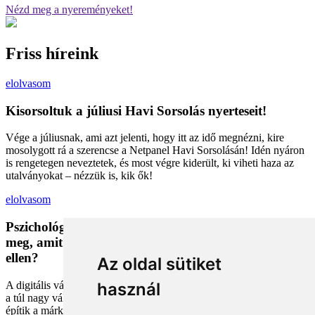
Nézd meg a nyereményeket!
Friss híreink
elolvasom
Kisorsoltuk a júliusi Havi Sorsolás nyerteseit!
Vége a júliusnak, ami azt jelenti, hogy itt az idő megnézni, kire
mosolygott rá a szerencse a Netpanel Havi Sorsolásán! Idén nyáron
is rengetegen neveztetek, és most végre kiderült, ki viheti haza az
utalványokat – nézzük is, kik ők!
elolvasom
Pszichológiai trükkök a kosárban: Miért vesszük
meg, amit megveszünk, és mit tehetünk a bűntudat
ellen?
Az oldal sütiket
A digitális vásárlás kényelmes, de tele van pszichológiai csapdákkal
használ
a túl nagy választéktól a hosszas böngészésig. Megmutatjuk, hogyan
építik a márkák a bizalmadat online, és miként kerüld el a vásárlás