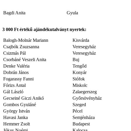
Bagdi Anita
Gyula
3 000 Ft
értékű ajándékutalványt nyertek:
Balogh-Molnár Mariann
Kisvárda
Csajbók Zsuzsanna
Veresegyház
Csizmás Pál
Veresegyház
Csorbáné Veszeli Anita
Buj
Denke Valéria
Tengőd
Dobrán János
Konyár
Fogarassy Fanni
Siófok
Fórizs Antal
Miskolc
Gál László
Zalaegerszeg
Gecseiné Giczi Anikó
Győrsövényház
Gombos Gyuláné
Szeged
György István
Pécel
Havasi Janka
Semjénháza
Hemmer Zsolt
Budapest
Jókay Noémi
Kalocsa