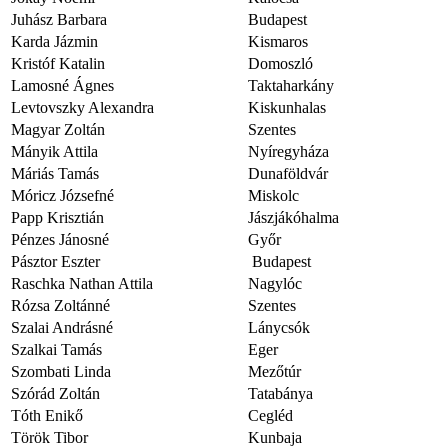
Juhász Barbara
Budapest
Karda Jázmin
Kismaros
Kristóf Katalin
Domoszló
Lamosné Ágnes
Taktaharkány
Levtovszky Alexandra
Kiskunhalas
Magyar Zoltán
Szentes
Mányik Attila
Nyíregyháza
Máriás Tamás
Dunaföldvár
Móricz Józsefné
Miskolc
Papp Krisztián
Jászjákóhalma
Pénzes Jánosné
Győr
Pásztor Eszter
Budapest
Raschka Nathan Attila
Nagylóc
Rózsa Zoltánné
Szentes
Szalai Andrásné
Lánycsók
Szalkai Tamás
Eger
Szombati Linda
Mezőtúr
Szórád Zoltán
Tatabánya
Tóth Enikő
Cegléd
Török Tibor
Kunbaja