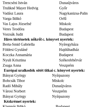
Trencséni István
Dunaújváros
Trulikné Mayer Hedvig
Győr
Vadász Laura
Nagykanizsa-Palin
Varga Ildikó
Orfű
Vas Lajos Józsefné
Miskolc
Veres Teodóra
Budapest
Vorzsák Judit
Budapest
Híres történetek nőkről c. könyvet nyertek:
Berta-Smid Gabriella
Nyíregyháza
Földesi Gyuláné
Hajdúhadház
Koczka Annamária
Budapest
Nyuli Krisztina
Székesfehérvár
Zsuga Anna
Veszprém
Európai uralkodók sötét titkai c. könyvet nyertek:
Bányai György
Nyírpazony
Bobcsák Tibor
Miskolc
Radó Mihály
Dunaújváros
Városi Norbert
Veszprém
Bányai György
Nyírpazony
Kézkrémet nyertek:
Klampár Ildikó
Budapest