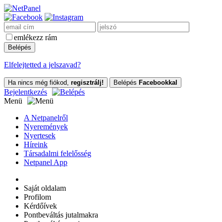
emlékezz rám
Elfelejtetted a jelszavad?
Ha nincs még fiókod,
regisztrálj!
Belépés
Facebookkal
Bejelentkezés
Menü
A Netpanelről
Nyeremények
Nyertesek
Híreink
Társadalmi felelősség
Netpanel App
Saját oldalam
Profilom
Kérdőívek
Pontbeváltás jutalmakra