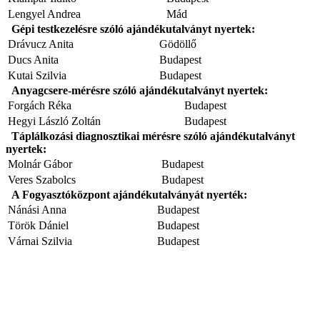
Lengyel Andrea
Mád
Gépi testkezelésre szóló ajándékutalványt nyertek:
Drávucz Anita
Gödöllő
Ducs Anita
Budapest
Kutai Szilvia
Budapest
Anyagcsere-mérésre szóló ajándékutalványt nyertek:
Forgách Réka
Budapest
Hegyi László Zoltán
Budapest
Táplálkozási diagnosztikai mérésre szóló ajándékutalványt
nyertek:
Molnár Gábor
Budapest
Veres Szabolcs
Budapest
A Fogyasztóközpont ajándékutalványát nyerték:
Nánási Anna
Budapest
Török Dániel
Budapest
Várnai Szilvia
Budapest