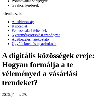
Pontbeváltás sorsjegyre
Gyakori kérdések
Jelentkezz be!
Adatbiztonság
Kapcsolat
Felhasználási feltételek
Nyereménysorsolási szabályzat
Adatkezelési tájékoztató
Ügyfeleknek és újságíróknak
A digitális közösségek ereje:
Hogyan formálja a te
véleményed a vásárlási
trendeket?
2026. június 29.