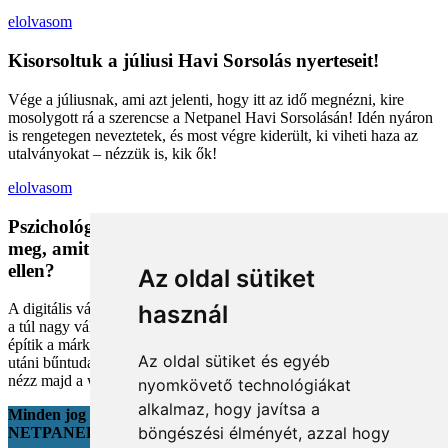
elolvasom
Kisorsoltuk a júliusi Havi Sorsolás nyerteseit!
Vége a júliusnak, ami azt jelenti, hogy itt az idő megnézni, kire
mosolygott rá a szerencse a Netpanel Havi Sorsolásán! Idén nyáron
is rengetegen neveztetek, és most végre kiderült, ki viheti haza az
utalványokat – nézzük is, kik ők!
elolvasom
Pszichológiai trükkök a kosárban: Miért vesszük
meg, amit megveszünk, és mit tehetünk a bűntudat
ellen?
Az oldal sütiket
használ
A digitális vásárlás kényelmes, de tele van pszichológiai csapdákkal
a túl nagy választéktól a hosszas böngészésig. Megmutatjuk, hogyan
építik a márkák a bizalmadat online, és miként kerüld el a vásárlás
Az oldal sütiket és egyéb
utáni bűntudatot tudatos döntésekkel. Készülj fel, hogy máshogy
nézz majd a webshopokra!
nyomkövető technológiákat
alkalmaz, hogy javítsa a
Minden jog fenntartva
böngészési élményét, azzal hogy
NETPANEL