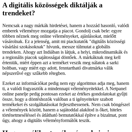
A digitális közösségek diktálják a
trendeket?
Nemcsak a nagy márkák hirdetései, hanem a hozzád hasonló, valódi
emberek véleménye mozgatja a piacot. Gondolj csak bele: egyre
többen néznek meg online véleményeket, ajánlásokat, mielőtt
vásárolnak. Ez a jelenség, amit mi piackutatók "digitális közösségi
vásárlási szokásoknak" hívunk, messze túlmutat a globális
trendeken. Ahogy azt Indiában is látjuk, a helyi, mikrodinamikák és
a regionális piacok sajátosságai döntőek. A márkáknak meg kell
érteniük, miért éppen azt a terméket veszik meg nálatok a sarki
boltban, vagy miért egy adott, fenntartható divatmárka válik
népszerűvé egy szűkebb rétegben.
Ezeket az információkat pedig nem egy algoritmus adja meg, hanem
ti, a valódi fogyasztók a mindennapi véleményeitekkel. A Netpanel
online panelje pedig pontosan ezeket az értékes gondolatokat gyűjti
össze, hogy a döntéshozók valóban a ti igényeitekre szabott
termékeket és szolgáltatásokat fejleszthessenek. Nem csak böngészel
a vélemények között, hanem a sajátoddal alakítod is őket, hiteles
történetmeséléssel és átlátható bemutatókkal építve a bizalmat, pont
úgy, ahogy a digitális véleményformálók teszik.