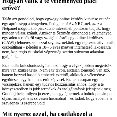
Hogyan válik a te véleményed piaci
erővé?
Talán azt gondolod, hogy egy-egy online kérdőív kitöltése csupán
egy apró csepp a tengerben. Pedig nem! Az NRC-nél, azaz a
Netpanel mögött álló piackutató intézetnél, pontosan tudjuk, hogy
minden válasz számít. Amikor te őszintén elmondod a véleményed
egy adott termékről vagy szolgáltatásról egy online kérdőíves
(CAWI) felmérésben, azzal segítesz nekünk egy reprezentatív mintát
összeállítani – például a 18-75 éves magyar internetező lakosságra
nem, kor, régió és iskolai végzettség szerint súlyozott adatokat
gyűjtünk.
Ez a tudás kulcsfontosságú ahhoz, hogy a cégek jobban megértsék,
mire van szükségetek. Nem egy távoli, arctalan tömegről van szó,
hanem hozzád hasonló emberek ezreiről, akiknek a véleménye
együttesen egy hatalmas erőt képvisel. Ez nem csupán egy
visszajelzés, hanem egy tudatos hozzájárulás ahhoz, hogy a te
környezetedben is jobb termékek és szolgáltatások jelenjenek meg.
Gondolj bele, milyen jó érzés, ha egy új termék a boltok polcán pont
olyan, amilyet te is szívesen használnál – és tudod, hogy ebben a te
szavadnak is szerepe volt!
Mit nyersz azzal, ha csatlakozol a