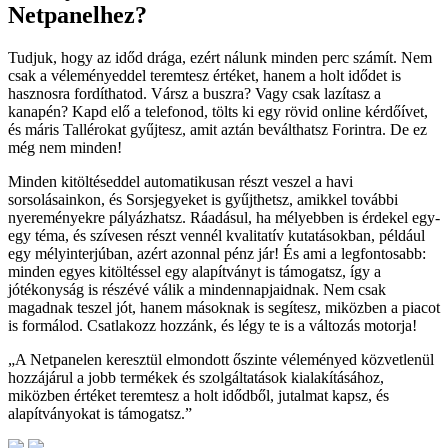
Netpanelhez?
Tudjuk, hogy az időd drága, ezért nálunk minden perc számít. Nem
csak a véleményeddel teremtesz értéket, hanem a holt idődet is
hasznosra fordíthatod. Vársz a buszra? Vagy csak lazítasz a
kanapén? Kapd elő a telefonod, tölts ki egy rövid online kérdőívet,
és máris Tallérokat gyűjtesz, amit aztán beválthatsz Forintra. De ez
még nem minden!
Minden kitöltéseddel automatikusan részt veszel a havi
sorsolásainkon, és Sorsjegyeket is gyűjthetsz, amikkel további
nyereményekre pályázhatsz. Ráadásul, ha mélyebben is érdekel egy-
egy téma, és szívesen részt vennél kvalitatív kutatásokban, például
egy mélyinterjúban, azért azonnal pénz jár! És ami a legfontosabb:
minden egyes kitöltéssel egy alapítványt is támogatsz, így a
jótékonyság is részévé válik a mindennapjaidnak. Nem csak
magadnak teszel jót, hanem másoknak is segítesz, miközben a piacot
is formálod. Csatlakozz hozzánk, és légy te is a változás motorja!
„A Netpanelen keresztül elmondott őszinte véleményed közvetlenül
hozzájárul a jobb termékek és szolgáltatások kialakításához,
miközben értéket teremtesz a holt idődből, jutalmat kapsz, és
alapítványokat is támogatsz.”