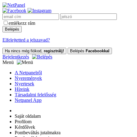
emlékezz rám
Elfelejtetted a jelszavad?
Ha nincs még fiókod,
regisztrálj!
Belépés
Facebookkal
Bejelentkezés
Menü
A Netpanelről
Nyeremények
Nyertesek
Híreink
Társadalmi felelősség
Netpanel App
Saját oldalam
Profilom
Kérdőívek
Pontbeváltás jutalmakra