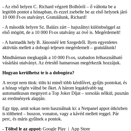
- Az első helyen C. Richard végzett Bolhóról – ő váltotta be a
legtöbb pontot a hónapban, és ezzel zsebelte be az első helynek járó
10 000 Ft-os utalványt. Gratulálunk, Richard!
- A második helyen Sz. Balázs zárt – hajszálnyi különbséggel az
első mögött, de a 10 000 Ft-os utalvány az övé is. Megérdemelt!
- A harmadik hely B. Jánosnéé lett Szegedről. Ilyen egyenletes
aktivitás mellett a dobogó teljesen megérdemelt – gratulálunk!
Mindhárman megkapják a 10 000 Ft-os, szabadon felhasználható
vásárlási utalványt. Az értesítő hamarosan megérkezik hozzájuk.
Hogyan kerülhetsz te is a dobogóra?
A recept nem titok: tölts ki minél több kérdőívet, gyűjts pontokat, és
a hónap végén váltsd be őket. A három legaktívabb tag
automatikusan megnyeri a Top Joker Díjat – sorsolás nélkül, pusztán
az eredmények alapján.
Egy tipp, amit sokan nem használnak ki: a Netpanel appot útközben
is töltheted – buszon, vonaton, vagy a kávéd mellett reggel. Pár
perc, és máris gyűlnek a pontok.
- Töltsd le az appot:
Google Play | App Store