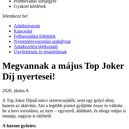
Pontbeváltás sorsjegyre
Gyakori kérdések
Jelentkezz be!
Adatbiztonság
Kapcsolat
Felhasználási feltételek
Nyereménysorsolási szabályzat
Adatkezelési tájékoztató
Ügyfeleknek és újságíróknak
Megvannak a május Top Joker
Díj nyertesei!
2026. június 8.
A Top Joker Díjnál nincs szerencsejáték: nem egy golyó dönt,
hanem az aktivitás. Aki a legtöbb pontot gyűjtötte össze és váltotta
be a havi sorsolásra, az nyer – egyszerű, átlátható, és ahogy május is
mutatja, nagyon is elérhető.
A három győztes: