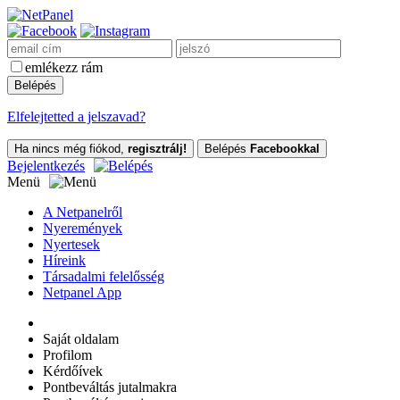
emlékezz rám
Elfelejtetted a jelszavad?
Ha nincs még fiókod,
regisztrálj!
Belépés
Facebookkal
Bejelentkezés
Menü
A Netpanelről
Nyeremények
Nyertesek
Híreink
Társadalmi felelősség
Netpanel App
Saját oldalam
Profilom
Kérdőívek
Pontbeváltás jutalmakra