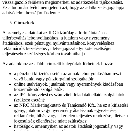
visszaigazoló felületen megismerheti az adatkezelési tájékoztatást.
Ez a tudomásulvétel nem jelenti azt, hogy az adatkezelés jogalapja
adatvédelmi hozzájárulás lenne.
Címzettek
A személyes adatokat az IPG kizárólag a forintátutalásos
tallérbeváltás lebonyolításához, a jutalom vagy nyeremény
átadásához, ezek pénzügyi nyilvántartásához, könyveléséhez,
reklamációk kezeléséhez, illetve jogszabályi kötelezettségei
teljesítéséhez szükséges körben továbbíthatja.
Az adatokhoz az alábbi címzetti kategóriák férhetnek hozzá:
a pénzbeli kifizetés esetén az annak lebonyolításában részt
vevő banki vagy pénzforgalmi szolgáltatók;
online utalványok, jutalmak vagy nyeremények kiadásában
közreműködő szolgáltatók;
az IPG könyvelési és számviteli feladatait ellátó szolgáltatók
(szükség esetén);
az NRC Marketingkutató és Tanácsadó Kft., ha ez a kifizetési
igény, jutalom vagy nyeremény átadásának egyeztetése,
reklamáció, hibás vagy sikertelen teljesítés rendezése, illetve a
jogosultság ellenőrzése miatt szükséges;
hatóságok, amennyiben az adatok átadását jogszabály vagy