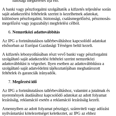
hatósági megkeresés írja elő.
A banki vagy pénzforgalmi szolgáltatók a kifizetés teljesítése során
saját adatkezelési feltételeik szerint is kezelhetnek adatokat,
különösen pénzforgalmi, biztonsági, csalásmegelőzési, pénzmosás-
megelőzési vagy jogszabályi megfelelési célból.
Nemzetközi adattovábbítás
Az IPG a forintátutalásos tallérbeváltáshoz kapcsolódó adatokat
elsősorban az Európai Gazdasági Térségen belül kezeli.
A kifizetés lebonyolításában részt vevő banki vagy pénzforgalmi
szolgáltató saját adatkezelési feltételei szerint nemzetközi
adattovábbítást is végezhet. Ilyen esetben az adattovábbításra a
szolgáltató saját adatvédelmi tájékoztatójában meghatározott
feltételek és garanciák irányadók.
Megőrzési idő
Az IPG a forintátutalásos tallérbeváltáshoz, valamint a jutalmak és
nyeremények átadásához kapcsolódó adatokat az adott folyamat
lezárásáig, reklamáció esetén a reklamáció lezárásáig kezeli.
Amennyiben az adott folyamat pénzügyi, számviteli vagy adózási
nyilvántartási kötelezettséget keletkeztet, az IPG az ehhez