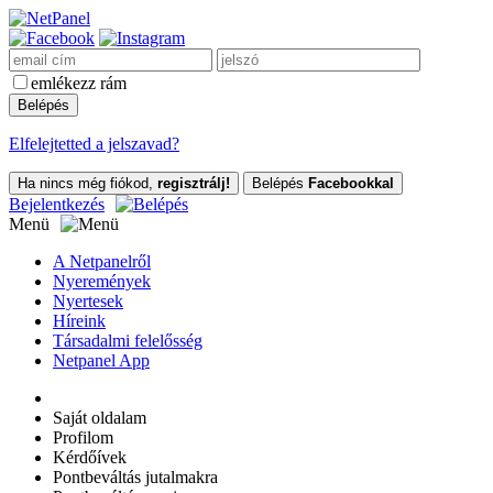
emlékezz rám
Elfelejtetted a jelszavad?
Ha nincs még fiókod,
regisztrálj!
Belépés
Facebookkal
Bejelentkezés
Menü
A Netpanelről
Nyeremények
Nyertesek
Híreink
Társadalmi felelősség
Netpanel App
Saját oldalam
Profilom
Kérdőívek
Pontbeváltás jutalmakra