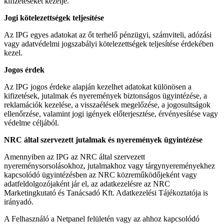
kifizetéseket kezelje.
Jogi kötelezettségek teljesítése
Az IPG egyes adatokat az őt terhelő pénzügyi, számviteli, adózási
vagy adatvédelmi jogszabályi kötelezettségek teljesítése érdekében
kezel.
Jogos érdek
Az IPG jogos érdeke alapján kezelhet adatokat különösen a
kifizetések, jutalmak és nyeremények biztonságos ügyintézése, a
reklamációk kezelése, a visszaélések megelőzése, a jogosultságok
ellenőrzése, valamint jogi igények előterjesztése, érvényesítése vagy
védelme céljából.
NRC által szervezett jutalmak és nyeremények ügyintézése
Amennyiben az IPG az NRC által szervezett
nyereménysorsolásokhoz, jutalmakhoz vagy tárgynyereményekhez
kapcsolódó ügyintézésben az NRC közreműködőjeként vagy
adatfeldolgozójaként jár el, az adatkezelésre az NRC
Marketingkutató és Tanácsadó Kft. Adatkezelési Tájékoztatója is
irányadó.
A Felhasználó a Netpanel felületén vagy az ahhoz kapcsolódó