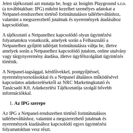
Jelen tájékoztató azt mutatja be, hogy az Insights Playground s.r.o.
(a továbbiakban: IPG) miként kezelhet személyes adatokat a
Netpanel-rendszerben történő forintátutalásos tallérbeváltáshoz,
valamint a megszerezhető jutalmak és nyeremények átadásához
kapcsolódóan.
A tájékoztató a Netpanelhez kapcsolódó olyan ügyintézési
folyamatokra vonatkozik, amelyek során a Felhasználó a
Netpanelben gyűjtött tallérjait forintátutalásra váltja be, illetve
amelyek során a Netpanelhez kapcsolódó jutalom, online utalvány
vagy tárgynyeremény átadása, illetve ügyfélszolgálati ügyintézés
történik.
A Netpanel-tagsággal, kérdőívekkel, pontgyűjtéssel,
nyereménysorsolásokkal és a Netpanel általános működésével
kapcsolatos adatkezelésekről az NRC Marketingkutató és
Tanácsadó Kft. Adatkezelési Tájékoztatója szolgál bővebb
információkkal.
Az IPG szerepe
Az IPG a Netpanel-rendszerben történő forintátutalásos
tallérbeváltáshoz, valamint a megszerezhető jutalmak és
nyeremények kiadásához kapcsolódó egyes ügyintézési
folyamatokban vesz részt.