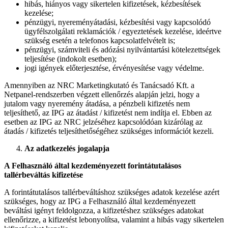
hibás, hiányos vagy sikertelen kifizetések, kézbesítések
kezelése;
pénzügyi, nyereményátadási, kézbesítési vagy kapcsolódó
ügyfélszolgálati reklamációk / egyeztetések kezelése, ideértve
szükség esetén a telefonos kapcsolatfelvételt is;
pénzügyi, számviteli és adózási nyilvántartási kötelezettségek
teljesítése (indokolt esetben);
jogi igények előterjesztése, érvényesítése vagy védelme.
Amennyiben az NRC Marketingkutató és Tanácsadó Kft. a
Netpanel-rendszerben végzett ellenőrzés alapján jelzi, hogy a
jutalom vagy nyeremény átadása, a pénzbeli kifizetés nem
teljesíthető, az IPG az átadást / kifizetést nem indítja el. Ebben az
esetben az IPG az NRC jelzéséhez kapcsolódóan kizárólag az
átadás / kifizetés teljesíthetőségéhez szükséges információt kezeli.
Az adatkezelés jogalapja
A Felhasználó által kezdeményezett forintátutalásos
tallérbeváltás kifizetése
A forintátutalásos tallérbeváltáshoz szükséges adatok kezelése azért
szükséges, hogy az IPG a Felhasználó által kezdeményezett
beváltási igényt feldolgozza, a kifizetéshez szükséges adatokat
ellenőrizze, a kifizetést lebonyolítsa, valamint a hibás vagy sikertelen