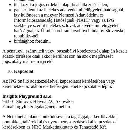
tiltakozni a jogos érdeken alapuló adatkezelés ellen;
panaszt tenni az illetékes adatvédelmi felügyeleti hatóságnál,
így különösen a magyar Nemzeti Adatvédelmi és
Információszabadság Hatóságnál (NAIH) vagy az IPG
székhelye szerint illetékes szlovák adatvédelmi felügyeleti
hatóságnál, az Úrad na ochranu osobných údajov Slovenskej
republiky-nél;
bírósághoz fordulni.
A pénzügyi, számviteli vagy jogszabályi kötelezettség alapján kezelt
adatok törlésére csak akkor kerülhet sor, ha azok megőrzését
jogszabály már nem írja elő.
Kapcsolat
Az IPG önálló adatkezelésével kapcsolatos kérdésekben vagy
kérelmekkel az alábbi elérhetőségen lehet kapcsolatba lépni:
Insights Playground s.r.o.
943 01 Stúrovo, Hlavná 22., Szlovákia
E-mail: ugyfelszolgalat@netpanel.hu
A Netpanel általános működésével, a tagsággal, a kérdőívekkel,
pontokkal, tallérokkal és nyereménysorsolásokkal kapcsolatos
kérdésekben az NRC Marketingkutató és Tanácsadó Kft.