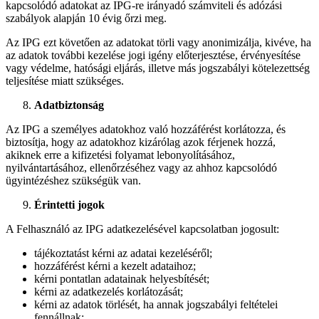
kapcsolódó adatokat az IPG-re irányadó számviteli és adózási
szabályok alapján 10 évig őrzi meg.
Az IPG ezt követően az adatokat törli vagy anonimizálja, kivéve, ha
az adatok további kezelése jogi igény előterjesztése, érvényesítése
vagy védelme, hatósági eljárás, illetve más jogszabályi kötelezettség
teljesítése miatt szükséges.
Adatbiztonság
Az IPG a személyes adatokhoz való hozzáférést korlátozza, és
biztosítja, hogy az adatokhoz kizárólag azok férjenek hozzá,
akiknek erre a kifizetési folyamat lebonyolításához,
nyilvántartásához, ellenőrzéséhez vagy az ahhoz kapcsolódó
ügyintézéshez szükségük van.
Érintetti jogok
A Felhasználó az IPG adatkezelésével kapcsolatban jogosult:
tájékoztatást kérni az adatai kezeléséről;
hozzáférést kérni a kezelt adataihoz;
kérni pontatlan adatainak helyesbítését;
kérni az adatkezelés korlátozását;
kérni az adatok törlését, ha annak jogszabályi feltételei
fennállnak;