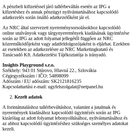
A pénzbeli kifizetéssel járó tallérbeváltás esetén az IPG a
kifizetéshez és annak pénzügyi nyilvántartásához kapcsolódó
adatkezelés során önálló adatkezelőként jár el.
Az NRC által szervezett nyereménysorsolásokhoz kapcsolódó
online utalványok vagy tárgynyeremények kiadásának ügyintézése
során az IPG az adott folyamat jellegétől függően az NRC
közreműködőjeként vagy adatfeldolgozójaként is eljárhat. Ezekben
az esetekben az adatkezelésre az NRC Marketingkutató és
Tanácsadó Kft. Adatkezelési Tájékoztatója is irányadó.
Insights Playground s.r.o.
Székhely: 943 01 Stúrovo, Hlavná 22., Szlovákia
Cégjegyzékszám / IČO: 54898099
Adószám / EU adószám: SK2121816235
Kapcsolattartási e-mail: ugyfelszolgalat@netpanel.hu
Kezelt adatok
A forintátutaláshoz tallérbeváltáshoz, valamint a jutalmak és
nyeremények kiadásához kapcsolódó ügyintézés során az IPG
kizárólag az adott folyamat lebonyolításához, nyilvántartásához és
az ahhoz kapcsolódó ügyintézéshez szükséges személyes adatokat
kezeli.