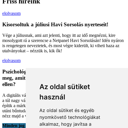
Friss híreink
elolvasom
Kisorsoltuk a júliusi Havi Sorsolás nyerteseit!
Vége a júliusnak, ami azt jelenti, hogy itt az idő megnézni, kire
mosolygott rá a szerencse a Netpanel Havi Sorsolásán! Idén nyáron
is rengetegen neveztetek, és most végre kiderült, ki viheti haza az
utalványokat – nézzük is, kik ők!
elolvasom
Pszichológiai trükkök a kosárban: Miért vesszük
meg, amit megveszünk, és mit tehetünk a bűntudat
ellen?
Az oldal sütiket
A digitális vásárlás kényelmes, de tele van pszichológiai csapdákkal
használ
a túl nagy választéktól a hosszas böngészésig. Megmutatjuk, hogyan
építik a márkák a bizalmadat online, és miként kerüld el a vásárlás
Az oldal sütiket és egyéb
utáni bűntudatot tudatos döntésekkel. Készülj fel, hogy máshogy
nézz majd a webshopokra!
nyomkövető technológiákat
alkalmaz, hogy javítsa a
Minden jog fenntartva