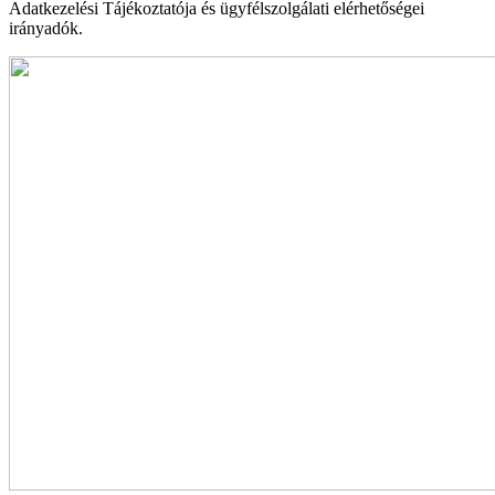
Adatkezelési Tájékoztatója és ügyfélszolgálati elérhetőségei
irányadók.