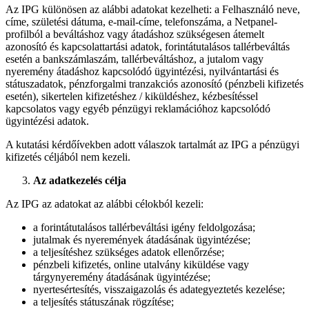
Az IPG különösen az alábbi adatokat kezelheti: a Felhasználó neve,
címe, születési dátuma, e-mail-címe, telefonszáma, a Netpanel-
profilból a beváltáshoz vagy átadáshoz szükségesen átemelt
azonosító és kapcsolattartási adatok, forintátutalásos tallérbeváltás
esetén a bankszámlaszám, tallérbeváltáshoz, a jutalom vagy
nyeremény átadáshoz kapcsolódó ügyintézési, nyilvántartási és
státuszadatok, pénzforgalmi tranzakciós azonosító (pénzbeli kifizetés
esetén), sikertelen kifizetéshez / kiküldéshez, kézbesítéssel
kapcsolatos vagy egyéb pénzügyi reklamációhoz kapcsolódó
ügyintézési adatok.
A kutatási kérdőívekben adott válaszok tartalmát az IPG a pénzügyi
kifizetés céljából nem kezeli.
Az adatkezelés célja
Az IPG az adatokat az alábbi célokból kezeli:
a forintátutalásos tallérbeváltási igény feldolgozása;
jutalmak és nyeremények átadásának ügyintézése;
a teljesítéshez szükséges adatok ellenőrzése;
pénzbeli kifizetés, online utalvány kiküldése vagy
tárgynyeremény átadásának ügyintézése;
nyertesértesítés, visszaigazolás és adategyeztetés kezelése;
a teljesítés státuszának rögzítése;