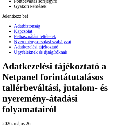
Pontbeváltás sorsjegyre
Gyakori kérdések
Jelentkezz be!
Adatbiztonság
Kapcsolat
Felhasználási feltételek
Nyereménysorsolási szabályzat
Adatkezelési tájékoztató
Ügyfeleknek és újságíróknak
Adatkezelési tájékoztató a
Netpanel forintátutalásos
tallérbeváltási, jutalom- és
nyeremény-átadási
folyamatairól
2026. május 26.