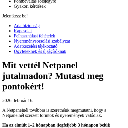
Pontbeváltás sorsjegyre
Gyakori kérdések
Jelentkezz be!
Adatbiztonság
Kapcsolat
Felhasználási feltételek
Nyereménysorsolási szabályzat
Adatkezelési tájékoztató
Ügyfeleknek és újságíróknak
Mit vettél Netpanel
jutalmadon? Mutasd meg
pontokért!
2026. február 16.
A Netpanelnél továbbra is szeretnénk megmutatni, hogy a
Netpanelnél szerzett forintok és nyeremények valódiak.
Ha az elmúlt 1–2 hónapban (legfeljebb 3 hónapon belül)