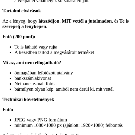
a Netpanel valamelyik sorsolásán/díján.
Tartalmi elvárások
Az a lényeg, hogy
látszódjon, MIT vettél a jutalmadon
, és
Te is
szerepelj a fényképen
.
Fotó (200 pont):
Te is látható vagy rajta
A kezedben tartod a megvásárolt terméket
Mi az, ami nem elfogadható?
önmagában lefotózott utalvány
bankszámlakivonat
Netpanel e-mail fotója
bármilyen olyan kép, amiből nem derül ki, mit vettél
Technikai követelmények
Fotó:
JPEG vagy PNG formátum
minimum 1080×1080 px (ajánlott: 1920×1080) felbontás