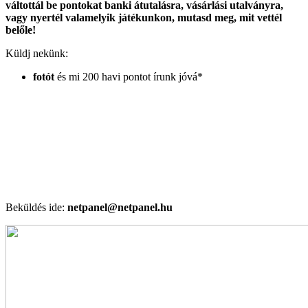
váltottál be pontokat banki átutalásra, vásárlási utalványra,
vagy nyertél valamelyik játékunkon, mutasd meg, mit vettél
belőle!
Küldj nekünk:
fotót
és mi 200 havi pontot írunk jóvá*
FRISSÍTÉS (2026. április 30-tól):
A 2026.április 30-tól érkező videós beküldések után
nem jár
pontjóváírás
. A fotós beküldésekért továbbra is 200 pont írható
jóvá a feltételek teljesülése esetén.
A módosítás a 2026. április 30. után beérkező beküldésekre
vonatkozik.
Beküldés ide:
netpanel@netpanel.hu