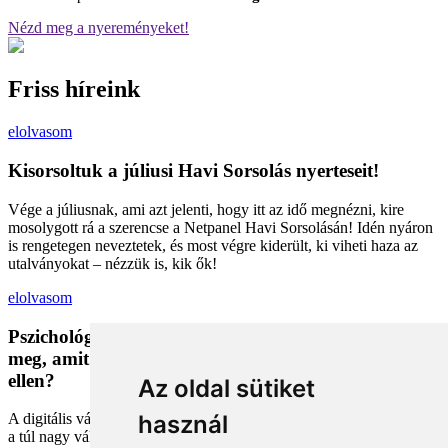
Nézd meg a nyereményeket!
Friss híreink
elolvasom
Kisorsoltuk a júliusi Havi Sorsolás nyerteseit!
Vége a júliusnak, ami azt jelenti, hogy itt az idő megnézni, kire
mosolygott rá a szerencse a Netpanel Havi Sorsolásán! Idén nyáron
is rengetegen neveztetek, és most végre kiderült, ki viheti haza az
utalványokat – nézzük is, kik ők!
elolvasom
Pszichológiai trükkök a kosárban: Miért vesszük
meg, amit megveszünk, és mit tehetünk a bűntudat
ellen?
Az oldal sütiket
használ
A digitális vásárlás kényelmes, de tele van pszichológiai csapdákkal
a túl nagy választéktól a hosszas böngészésig. Megmutatjuk, hogyan