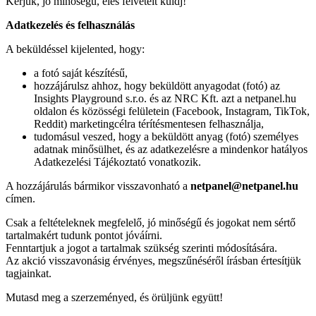
Kérjük, jó minőségű, éles felvételt küldj!
Adatkezelés és felhasználás
A beküldéssel kijelented, hogy:
a fotó saját készítésű,
hozzájárulsz ahhoz, hogy beküldött anyagodat (fotó) az
Insights Playground s.r.o. és az NRC Kft. azt a netpanel.hu
oldalon és közösségi felületein (Facebook, Instagram, TikTok,
Reddit) marketingcélra térítésmentesen felhasználja,
tudomásul veszed, hogy a beküldött anyag (fotó) személyes
adatnak minősülhet, és az adatkezelésre a mindenkor hatályos
Adatkezelési Tájékoztató vonatkozik.
A hozzájárulás bármikor visszavonható a
netpanel@netpanel.hu
címen.
Csak a feltételeknek megfelelő, jó minőségű és jogokat nem sértő
tartalmakért tudunk pontot jóváírni.
Fenntartjuk a jogot a tartalmak szükség szerinti módosítására.
Az akció visszavonásig érvényes, megszűnéséről írásban értesítjük
tagjainkat.
Mutasd meg a szerzeményed, és örüljünk együtt!