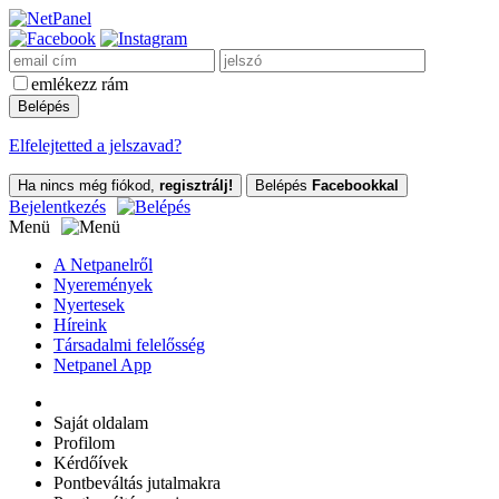
emlékezz rám
Elfelejtetted a jelszavad?
Ha nincs még fiókod,
regisztrálj!
Belépés
Facebookkal
Bejelentkezés
Menü
A Netpanelről
Nyeremények
Nyertesek
Híreink
Társadalmi felelősség
Netpanel App
Saját oldalam
Profilom
Kérdőívek
Pontbeváltás jutalmakra