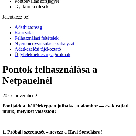
Pontbeváltás sorsjegyre
Gyakori kérdések
Jelentkezz be!
Adatbiztonság
Kapcsolat
Felhasználási feltételek
Nyereménysorsolási szabályzat
Adatkezelési tájékoztató
Ügyfeleknek és újságíróknak
Pontok felhasználása a
Netpanelnél
2025. november 2.
Pontjaiddal kétféleképpen juthatsz jutalomhoz — csak rajtad
múlik, melyiket választod!
1. Próbálj szerencsét – nevezz a Havi Sorsolásra!