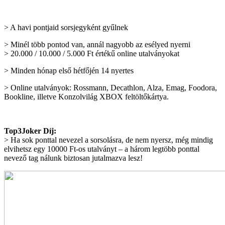
> A havi pontjaid sorsjegyként gyűlnek
> Minél több pontod van, annál nagyobb az esélyed nyerni
> 20.000 / 10.000 / 5.000 Ft értékű online utalványokat
> Minden hónap első hétfőjén 14 nyertes
> Online utalványok: Rossmann, Decathlon, Alza, Emag, Foodora,
Bookline, illetve Konzolvilág XBOX feltöltőkártya.
Top3Joker Díj:
> Ha sok ponttal nevezel a sorsolásra, de nem nyersz, még mindig
elvihetsz egy 10000 Ft-os utalványt – a három legtöbb ponttal
nevező tag nálunk biztosan jutalmazva lesz!