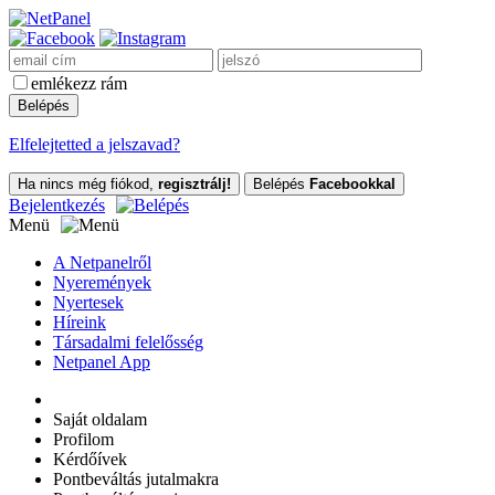
emlékezz rám
Elfelejtetted a jelszavad?
Ha nincs még fiókod,
regisztrálj!
Belépés
Facebookkal
Bejelentkezés
Menü
A Netpanelről
Nyeremények
Nyertesek
Híreink
Társadalmi felelősség
Netpanel App
Saját oldalam
Profilom
Kérdőívek
Pontbeváltás jutalmakra