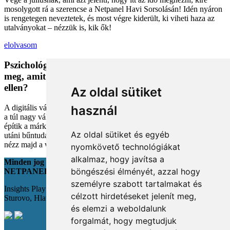
mosolygott rá a szerencse a Netpanel Havi Sorsolásán! Idén nyáron
is rengetegen neveztetek, és most végre kiderült, ki viheti haza az
utalványokat – nézzük is, kik ők!
elolvasom
Pszichológiai trükkök a kosárban: Miért vesszük
meg, amit megveszünk, és mit tehetünk a bűntudat
ellen?
Az oldal sütiket
A digitális vásárlás kényelmes, de tele van pszichológiai csapdákkal
használ
a túl nagy választéktól a hosszas böngészésig. Megmutatjuk, hogyan
építik a márkák a bizalmadat online, és miként kerüld el a vásárlás
Az oldal sütiket és egyéb
utáni bűntudatot tudatos döntésekkel. Készülj fel, hogy máshogy
nézz majd a webshopokra!
nyomkövető technológiákat
alkalmaz, hogy javítsa a
Minden jog fenntartva
böngészési élményét, azzal hogy
NETPANEL
személyre szabott tartalmakat és
Insights Playground s.r.o.;
célzott hirdetéseket jelenít meg,
Sturovo, Hlavná 22., 943 01
és elemzi a weboldalunk
forgalmát, hogy megtudjuk