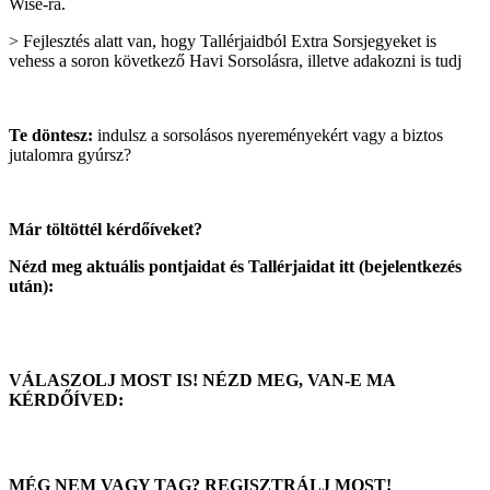
Wise-ra.
> Fejlesztés alatt van, hogy Tallérjaidból Extra Sorsjegyeket is
vehess a soron következő Havi Sorsolásra, illetve adakozni is tudj
Te döntesz:
indulsz a sorsolásos nyereményekért vagy a biztos
jutalomra gyúrsz?
Már töltöttél kérdőíveket?
Nézd meg aktuális pontjaidat és Tallérjaidat itt (bejelentkezés
után):
https://www.netpanel.hu/tallerok_bevaltasa_utalvanyra
VÁLASZOLJ MOST IS! NÉZD MEG, VAN-E MA
KÉRDŐÍVED:
TOVÁBB A KÉRDŐÍVEKRE >>
MÉG NEM VAGY TAG? REGISZTRÁLJ MOST!