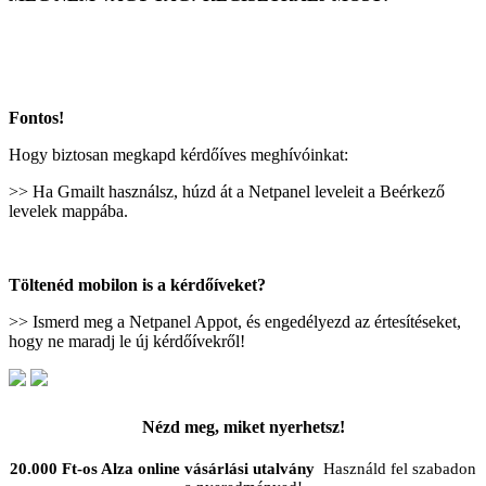
Applikáció letöltése és regisztráció >>
Fontos!
Hogy biztosan megkapd kérdőíves meghívóinkat:
>> Ha Gmailt használsz, húzd át a Netpanel leveleit a Beérkező
levelek mappába.
Töltenéd mobilon is a kérdőíveket?
>> Ismerd meg a Netpanel Appot, és engedélyezd az értesítéseket,
hogy ne maradj le új kérdőívekről!
Nézd meg, miket nyerhetsz!
20.000 Ft-os Alza online vásárlási utalvány
Használd fel szabadon