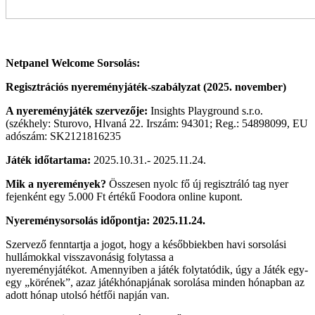
Netpanel Welcome Sorsolás:
Regisztrációs nyereményjáték-szabályzat (2025. november)
A nyereményjáték szervezője:
Insights Playground s.r.o.
(székhely: Sturovo, Hlvaná 22. Irszám: 94301; Reg.: 54898099, EU
adószám: SK2121816235
Játék időtartama:
2025.10.31.- 2025.11.24.
Mik a nyeremények?
Összesen nyolc fő új regisztráló tag nyer
fejenként egy 5.000 Ft értékű Foodora online kupont.
Nyereménysorsolás időpontja: 2025.11.24.
Szervező fenntartja a jogot, hogy a későbbiekben havi sorsolási
hullámokkal visszavonásig folytassa a
nyereményjátékot. Amennyiben a játék folytatódik, úgy a Játék egy-
egy „körének”, azaz játékhónapjának sorolása minden hónapban az
adott hónap utolsó hétfői napján van.