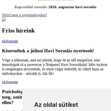
Kapcsolódó sorsolás:
2026. augusztus havi sorsolás
Nézd meg a nyereményeket!
Friss híreink
elolvasom
Kisorsoltuk a júliusi Havi Sorsolás nyerteseit!
Vége a júliusnak, ami azt jelenti, hogy itt az idő megnézni, kire
mosolygott rá a szerencse a Netpanel Havi Sorsolásán! Idén nyáron
is rengetegen neveztetek, és most végre kiderült, ki viheti haza az
utalványokat – nézzük is, kik ők!
elolvasom
Pszichológiai trükkök a kosárban: Miért vesszük
meg, amit megveszünk, és mit tehetünk a bűntudat
ellen?
Az oldal sütiket