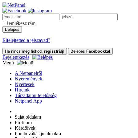
emlékezz rám
Elfelejtetted a jelszavad?
Ha nincs még fiókod,
regisztrálj!
Belépés
Facebookkal
Bejelentkezés
Menü
A Netpanelről
Nyeremények
Nyertesek
Híreink
Társadalmi felelősség
Netpanel App
Saját oldalam
Profilom
Kérdőívek
Pontbeváltás jutalmakra