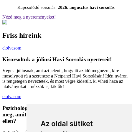
Kapcsolódó sorsolás:
2026. augusztus havi sorsolás
Nézd meg a nyereményeket!
Friss híreink
elolvasom
Kisorsoltuk a júliusi Havi Sorsolás nyerteseit!
Vége a júliusnak, ami azt jelenti, hogy itt az idő megnézni, kire
mosolygott rá a szerencse a Netpanel Havi Sorsolásán! Idén nyáron
is rengetegen neveztetek, és most végre kiderült, ki viheti haza az
utalványokat – nézzük is, kik ők!
elolvasom
Pszichológiai trükkök a kosárban: Miért vesszük
meg, amit megveszünk, és mit tehetünk a bűntudat
ellen?
Az oldal sütiket