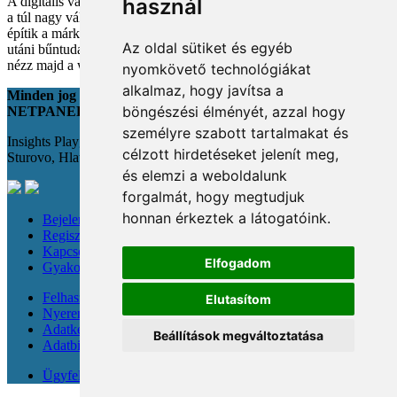
A digitális vásárlás kényelmes, de tele van pszichológiai csapdákkal
használ
a túl nagy választéktól a hosszas böngészésig. Megmutatjuk, hogyan
építik a márkák a bizalmadat online, és miként kerüld el a vásárlás
Az oldal sütiket és egyéb
utáni bűntudatot tudatos döntésekkel. Készülj fel, hogy máshogy
nézz majd a webshopokra!
nyomkövető technológiákat
alkalmaz, hogy javítsa a
Minden jog fenntartva
böngészési élményét, azzal hogy
NETPANEL
személyre szabott tartalmakat és
Insights Playground s.r.o.;
célzott hirdetéseket jelenít meg,
Sturovo, Hlavná 22., 943 01
és elemzi a weboldalunk
forgalmát, hogy megtudjuk
honnan érkeztek a látogatóink.
Bejelentkezés
Regisztráció
Kapcsolat
Elfogadom
Gyakori kérdések
Felhasználási feltételek
Elutasítom
Nyereménysorsolási szabályzat
Adatkezelési tájékoztató
Beállítások megváltoztatása
Adatbiztonság
Ügyfeleknek & újságíróknak