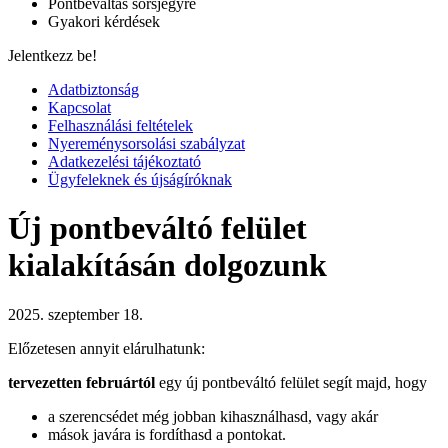
Pontbeváltás sorsjegyre
Gyakori kérdések
Jelentkezz be!
Adatbiztonság
Kapcsolat
Felhasználási feltételek
Nyereménysorsolási szabályzat
Adatkezelési tájékoztató
Ügyfeleknek és újságíróknak
Új pontbeváltó felület
kialakításán dolgozunk
2025. szeptember 18.
Előzetesen annyit elárulhatunk:
tervezetten februártól
egy új pontbeváltó felület segít majd, hogy
a szerencsédet még jobban kihasználhasd, vagy akár
mások javára is fordíthasd a pontokat.