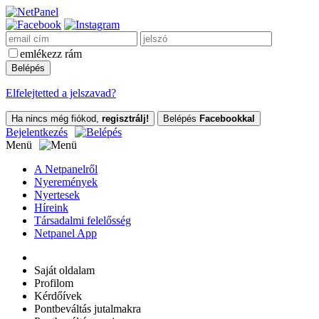
emlékezz rám
Elfelejtetted a jelszavad?
Ha nincs még fiókod,
regisztrálj!
Belépés
Facebookkal
Bejelentkezés
Menü
A Netpanelről
Nyeremények
Nyertesek
Híreink
Társadalmi felelősség
Netpanel App
Saját oldalam
Profilom
Kérdőívek
Pontbeváltás jutalmakra