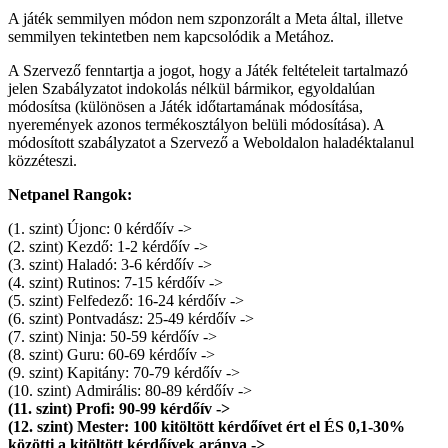
A játék semmilyen módon nem szponzorált a Meta által, illetve
semmilyen tekintetben nem kapcsolódik a Metához.
A Szervező fenntartja a jogot, hogy a Játék feltételeit tartalmazó
jelen Szabályzatot indokolás nélkül bármikor, egyoldalúan
módosítsa (különösen a Játék időtartamának módosítása,
nyeremények azonos termékosztályon belüli módosítása). A
módosított szabályzatot a Szervező a Weboldalon haladéktalanul
közzéteszi.
Netpanel Rangok:
(1. szint) Újonc: 0 kérdőív ->
(2. szint) Kezdő: 1-2 kérdőív ->
(3. szint) Haladó: 3-6 kérdőív ->
(4. szint) Rutinos: 7-15 kérdőív ->
(5. szint) Felfedező: 16-24 kérdőív ->
(6. szint) Pontvadász: 25-49 kérdőív ->
(7. szint) Ninja: 50-59 kérdőív ->
(8. szint) Guru: 60-69 kérdőív ->
(9. szint) Kapitány: 70-79 kérdőív ->
(10. szint) Admirális: 80-89 kérdőív ->
(11. szint) Profi: 90-99 kérdőív ->
(12. szint) Mester: 100 kitöltött kérdőívet ért el ÉS 0,1-30%
közötti a kitöltött kérdőívek aránya ->