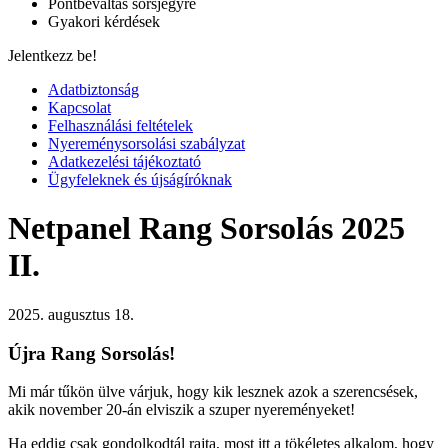
Pontbeváltás sorsjegyre
Gyakori kérdések
Jelentkezz be!
Adatbiztonság
Kapcsolat
Felhasználási feltételek
Nyereménysorsolási szabályzat
Adatkezelési tájékoztató
Ügyfeleknek és újságíróknak
Netpanel Rang Sorsolás 2025
II.
2025. augusztus 18.
Újra Rang Sorsolás!
Mi már tűkön ülve várjuk, hogy kik lesznek azok a szerencsések,
akik november 20-án elviszik a szuper nyereményeket!
Ha eddig csak gondolkodtál rajta, most itt a tökéletes alkalom, hogy