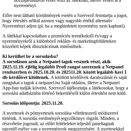
hozzájárulásával vehet részt az Játékban, illetve veheti át a
nyereményt.
Előre nem látható körülmények esetén a Szervező fenntartja a jogot,
hogy értesítés nélkül azonos vagy nagyobb értékű alternatív
Nyereményt adjon (pl. ha a meghirdetett nyeremény nem kapható).
A Játékkal kapcsolatban a promóciós termékekről és/vagy a
nyereményekről a különböző reklám- és marketingfelületeken
közzétett képek illusztrációnak minősülnek.
Ki kerülhet be a sorsolásba?
A sorsoláson azok a Netpanel tagok vesznek részt, akik
2025.11.19. éjfélig legalább Profi rangot szereznek a Netpanel
rendszerben és 2025.10.20. és 202511.20. között legalább havi 1
db kérdőívet kitöltenek.
A kitöltött kérdőívek darabszámát és saját
rangjukat a tagok a netpanel.hu Saját oldalon, illetve a Netpanel
App-ban tudják követni. Szervező tájékoztatja a Játékosokat, hogy a
sorsolási adatbázisba történő bekerülésről külön értesítést nem küld.
Sorsolás i
dőpontja:
2025.11.20.
A nyertesek és pótnyertesek sorsolása véletlenszerű módszerrel
történik. A sorsolás eredményét jegyzőkönyv rögzíti. Minden, a
részvételre jogosult, az előírt feltételeket teljesítő paneltagnak
egyenlő esélye van a nyeremények megszerzésére. A nyertesekkel