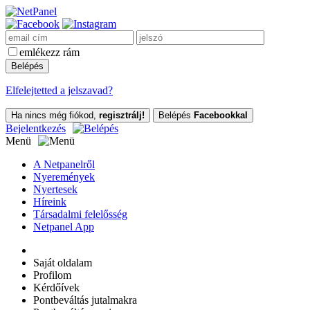
emlékezz rám
Elfelejtetted a jelszavad?
Ha nincs még fiókod,
regisztrálj!
Belépés
Facebookkal
Bejelentkezés
Menü
A Netpanelről
Nyeremények
Nyertesek
Híreink
Társadalmi felelősség
Netpanel App
Saját oldalam
Profilom
Kérdőívek
Pontbeváltás jutalmakra