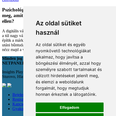
Pszichológiai trükkök a kosárban: Miért vesszük
meg, amit megveszünk, és mit tehetünk a bűntudat
ellen?
Az oldal sütiket
használ
A digitális vásárlás kényelmes, de tele van pszichológiai csapdákkal
a túl nagy választéktól a hosszas böngészésig. Megmutatjuk, hogyan
építik a márkák a bizalmadat online, és miként kerüld el a vásárlás
Az oldal sütiket és egyéb
utáni bűntudatot tudatos döntésekkel. Készülj fel, hogy máshogy
nézz majd a webshopokra!
nyomkövető technológiákat
alkalmaz, hogy javítsa a
Minden jog fenntartva
böngészési élményét, azzal hogy
NETPANEL
személyre szabott tartalmakat és
Insights Playground s.r.o.;
célzott hirdetéseket jelenít meg,
Sturovo, Hlavná 22., 943 01
és elemzi a weboldalunk
forgalmát, hogy megtudjuk
honnan érkeztek a látogatóink.
Bejelentkezés
Regisztráció
Kapcsolat
Elfogadom
Gyakori kérdések