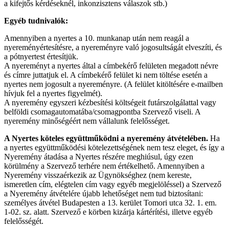
a kifejtős kérdéseknél, inkonzisztens válaszok stb.)
Egyéb tudnivalók:
Amennyiben a nyertes a 10. munkanap után nem reagál a
nyereményértesítésre, a nyereményre való jogosultságát elveszíti, és
a pótnyertest értesítjük.
A nyereményt a nyertes által a címbekérő felületen megadott névre
és címre juttatjuk el. A címbekérő felület ki nem töltése esetén a
nyertes nem jogosult a nyereményre. (A felület kitöltésére e-mailben
hívjuk fel a nyertes figyelmét).
A nyeremény egyszeri kézbesítési költségeit futárszolgálattal vagy
belföldi csomagautomatába/csomagpontba Szervező viseli. A
nyeremény minőségéért nem vállalunk felelősséget.
A Nyertes köteles együttműködni a nyeremény átvételében.
Ha
a nyertes együttműködési kötelezettségének nem tesz eleget, és így a
Nyeremény átadása a Nyertes részére meghiúsul, úgy ezen
körülmény a Szervező terhére nem értékelhető. Amennyiben a
Nyeremény visszaérkezik az Ügynökséghez (nem kereste,
ismeretlen cím, elégtelen cím vagy egyéb megjelöléssel) a Szervező
a Nyeremény átvételére újabb lehetőséget nem tud biztosítani:
személyes átvétel Budapesten a 13. kerület Tomori utca 32. 1. em.
1-02. sz. alatt. Szervező e körben kizárja kártérítési, illetve egyéb
felelősségét.