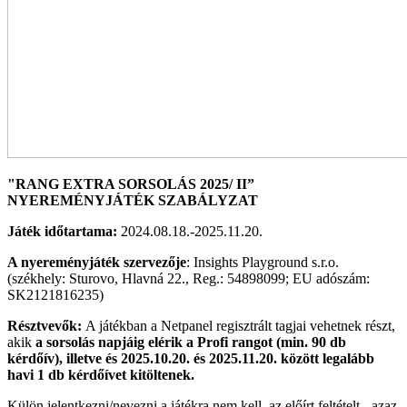
"RANG EXTRA SORSOLÁS 2025/ II”
NYEREMÉNYJÁTÉK SZABÁLYZAT
Játék időtartama:
2024.08.18.-2025.11.20.
A nyereményjáték szervezője
: Insights Playground s.r.o.
(székhely: Sturovo, Hlavná 22., Reg.: 54898099; EU adószám:
SK2121816235)
Résztvevők:
A játékban a Netpanel regisztrált tagjai vehetnek részt,
akik
a sorsolás napjáig elérik a Profi rangot (min. 90 db
kérdőív), illetve és 2025.10.20. és 2025.11.20. között legalább
havi 1 db kérdőívet kitöltenek.
Külön jelentkezni/nevezni a játékra nem kell, az előírt feltételt - azaz