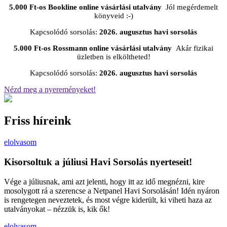
5.000 Ft-os Bookline online vásárlási utalvány
Jól megérdemelt
könyveid :-)
Kapcsolódó sorsolás:
2026. augusztus havi sorsolás
5.000 Ft-os Rossmann online vásárlási utalvány
Akár fizikai
üzletben is elköltheted!
Kapcsolódó sorsolás:
2026. augusztus havi sorsolás
Nézd meg a nyereményeket!
Friss híreink
elolvasom
Kisorsoltuk a júliusi Havi Sorsolás nyerteseit!
Vége a júliusnak, ami azt jelenti, hogy itt az idő megnézni, kire
mosolygott rá a szerencse a Netpanel Havi Sorsolásán! Idén nyáron
is rengetegen neveztetek, és most végre kiderült, ki viheti haza az
utalványokat – nézzük is, kik ők!
elolvasom