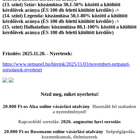
(13. szint) Sztár: kiszámítása 30,1-50% közötti a kitöltött
kérdőívek aránya (ÉS 100 db feletti kitöltött kérdőív) ->
(14. szint) Legenda: kiszámítása 50,1-80% közötti a kitöltött
kérdőívek aránya (ÉS 100 db feletti kitöltött kérdőív) ->
(15. szint) Halhatatlan: kiszámítása 80,1-100% közötti a kitöltött
kérdőívek aránya (ÉS 100 db feletti kitöltött kérdőív)
Frissítés: 2025.11.20. - Nyertesek:
https://www.netpanel.hu/hireink/2025/11/03/novemberi-netpanel-
sorsolasok-nyertesei
Nézd meg, miket nyerhetsz!
20.000 Ft-os Alza online vásárlási utalvány
Használd fel szabadon
a nyeredményed!
Kapcsolódó sorsolás:
2026. augusztus havi sorsolás
20.000 Ft-os Rossmann online vásárlási utalvány
Szépségápolás,
kozmetikumok, élelmiszerek