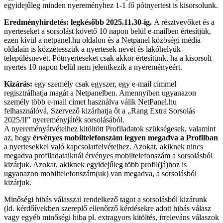
egyidejűleg minden nyereményhez 1-1 fő pótnyertest is kisorsolunk.
Eredményhirdetés:
legkésőbb 2025.11.30-ig.
A résztvevőket és a
nyerteseket a sorsolást követő 10 napon belül e-mailben értesítjük,
ezen kívül a netpanel.hu oldalon és a Netpanel közöségi média
oldalain is közzétesszük a nyertesek nevét és lakóhelyük
településnevét. Pótnyerteseket csak akkor értesítünk, ha a kisorsolt
nyertes 10 napon belül nem jelentkezik a nyereményéért.
Kizárás:
egy személy csak egyszer, egy e-mail címmel
regisztrálhatja magát a Netpanelben. Amennyiben ugyanazon
személy több e-mail címet használva válik NetPanel.hu
felhasználóvá, Szervező kizárhatja őt a „Rang Extra Sorsolás
2025/II” nyereményjáték sorsolásából.
A nyereményátvételhez kitöltött Profiladatok szükségesek, valamint
az, hogy
érvényes mobiltelefonszám legyen megadva a Profilban
a nyertesekkel való kapcsolatfelvételhez. Azokat, akiknek nincs
megadva profiladataiknál érvényes mobiltelefonszám a sorsolásból
kizárjuk. Azokat, akiknek egyidejűleg több profil(já)hoz is
ugyanazon mobiltelefonszám(uk) van megadva, a sorsolásból
kizárjuk.
Minőségi hibás válasszal rendelkező tagot a sorsolásból kizárunk
(ld. kérdőívekben szereplő ellenőrző kérdésekre adott hibás válasz
vagy egyéb minőségi hiba pl. extragyors kitöltés, irreleváns válaszok