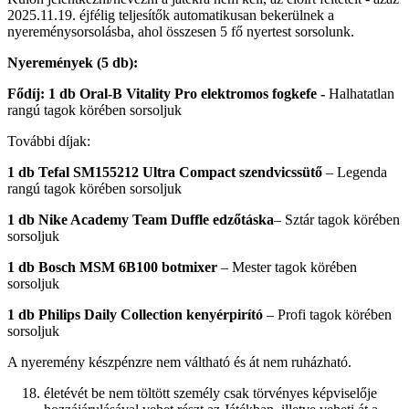
2025.11.19. éjfélig teljesítők automatikusan bekerülnek a
nyereménysorsolásba, ahol összesen 5 fő nyertest sorsolunk.
Nyeremények (5 db):
Fődíj: 1 db Oral-B Vitality Pro elektromos fogkefe -
Halhatatlan
rangú tagok körében sorsoljuk
További díjak:
1 db Tefal SM155212 Ultra Compact szendvicssütő
– Legenda
rangú tagok körében sorsoljuk
1 db Nike Academy Team Duffle edzőtáska
– Sztár tagok körében
sorsoljuk
1 db Bosch MSM 6B100 botmixer
– Mester tagok körében
sorsoljuk
1 db Philips Daily Collection kenyérpirító
– Profi tagok körében
sorsoljuk
A nyeremény készpénzre nem váltható és át nem ruházható.
életévét be nem töltött személy csak törvényes képviselője