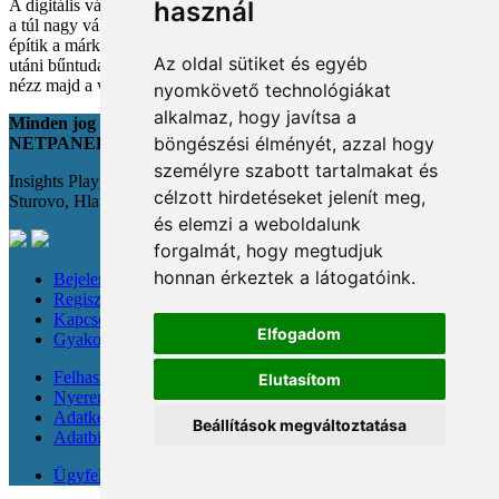
A digitális vásárlás kényelmes, de tele van pszichológiai csapdákkal
használ
a túl nagy választéktól a hosszas böngészésig. Megmutatjuk, hogyan
építik a márkák a bizalmadat online, és miként kerüld el a vásárlás
Az oldal sütiket és egyéb
utáni bűntudatot tudatos döntésekkel. Készülj fel, hogy máshogy
nézz majd a webshopokra!
nyomkövető technológiákat
alkalmaz, hogy javítsa a
Minden jog fenntartva
böngészési élményét, azzal hogy
NETPANEL
személyre szabott tartalmakat és
Insights Playground s.r.o.;
célzott hirdetéseket jelenít meg,
Sturovo, Hlavná 22., 943 01
és elemzi a weboldalunk
forgalmát, hogy megtudjuk
honnan érkeztek a látogatóink.
Bejelentkezés
Regisztráció
Kapcsolat
Elfogadom
Gyakori kérdések
Felhasználási feltételek
Elutasítom
Nyereménysorsolási szabályzat
Adatkezelési tájékoztató
Beállítások megváltoztatása
Adatbiztonság
Ügyfeleknek & újságíróknak