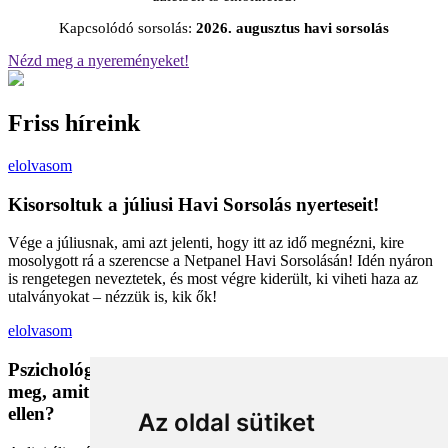
Kapcsolódó sorsolás:
2026. augusztus havi sorsolás
Nézd meg a nyereményeket!
Friss híreink
elolvasom
Kisorsoltuk a júliusi Havi Sorsolás nyerteseit!
Vége a júliusnak, ami azt jelenti, hogy itt az idő megnézni, kire
mosolygott rá a szerencse a Netpanel Havi Sorsolásán! Idén nyáron
is rengetegen neveztetek, és most végre kiderült, ki viheti haza az
utalványokat – nézzük is, kik ők!
elolvasom
Pszichológiai trükkök a kosárban: Miért vesszük
meg, amit megveszünk, és mit tehetünk a bűntudat
ellen?
Az oldal sütiket