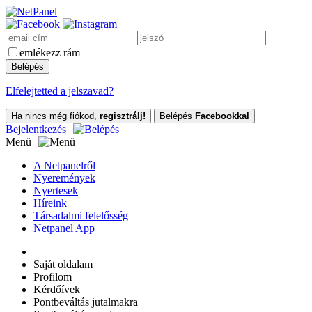
emlékezz rám
Elfelejtetted a jelszavad?
Ha nincs még fiókod,
regisztrálj!
Belépés
Facebookkal
Bejelentkezés
Menü
A Netpanelről
Nyeremények
Nyertesek
Híreink
Társadalmi felelősség
Netpanel App
Saját oldalam
Profilom
Kérdőívek
Pontbeváltás jutalmakra