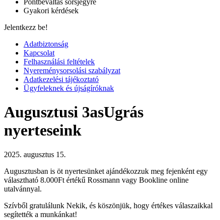
Pontbeváltás sorsjegyre
Gyakori kérdések
Jelentkezz be!
Adatbiztonság
Kapcsolat
Felhasználási feltételek
Nyereménysorsolási szabályzat
Adatkezelési tájékoztató
Ügyfeleknek és újságíróknak
Augusztusi 3asUgrás
nyerteseink
2025. augusztus 15.
Augusztusban is öt nyertesünket ajándékozzuk meg fejenként egy
választható 8.000Ft értékű Rossmann vagy Bookline online
utalvánnyal.
Szívből gratulálunk Nekik, és köszönjük, hogy értékes válaszaikkal
segítették a munkánkat!