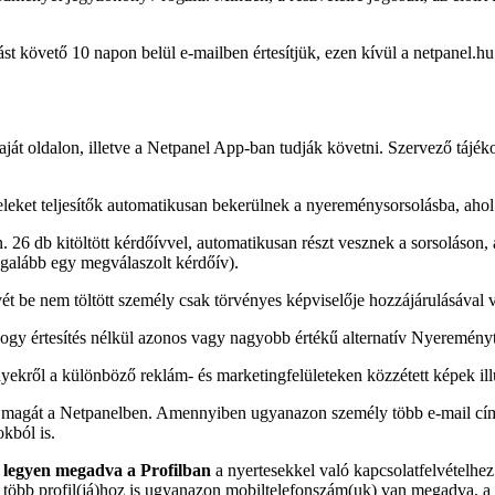
st követő 10 napon belül e-mailben értesítjük, ezen kívül a netpanel.hu
ját oldalon, illetve a Netpanel App-ban tudják követni. Szervező tájéko
ételeket teljesítők automatikusan bekerülnek a nyereménysorsolásba, ahol
6 db kitöltött kérdőívvel, automatikusan részt vesznek a sorsoláson, ame
legalább egy megválaszolt kérdőív).
 be nem töltött személy csak törvényes képviselője hozzájárulásával veh
hogy értesítés nélkül azonos vagy nagyobb értékű alternatív Nyeremény
ekről a különböző reklám- és marketingfelületeken közzétett képek il
a magát a Netpanelben. Amennyiben ugyanazon személy több e-mail címe
kból is.
 legyen megadva a Profilban
a nyertesekkel való kapcsolatfelvételhe
 több profil(já)hoz is ugyanazon mobiltelefonszám(uk) van megadva, a 