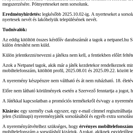
megszerzésére. Pótnyerteseket nem sorsolunk.
Eredményhirdetés:
legkésőbb 2025.10.02-ig. A nyerteseket a sorsolá
nyertesek nevét és lakóhelyük településének nevét.
Tudnivalók:
Az eddig kitöltött összes kérdőív darabszámát a tagok a netpanel.hu Sa
külön értesítést nem küld.
Külön jelentkezni/nevezni a játékra nem kell, a fentiekben előírt felt
Azok a Netpanel tagok, akik már a játék kezdetekor rendelkeznek min. 2
mobiltelefonszám, kitöltött profil, 2025.08.01 és 2025.09.22. között 
A nyeremény készpénzre nem váltható és át nem ruházható. 18. életévét
Előre nem látható körülmények esetén a Szervező fenntartja a jogot, 
A Játékkal kapcsolatban a promóciós termékekről és/vagy a nyeremény
Kizárás:
egy személy csak egyszer, egy e-mail címmel regisztrálhatj
jelen (Szülinapi) nyereményjáték sorsolásából és egyéb extra sorsoláso
A nyereményátvételhez szükséges, hogy
érvényes mobiltelefonszám
mobiltelefonszám a sorsolásból kizárjuk. Azokat, akiknek egyidejűleg