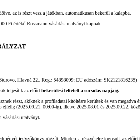
íve, az is részt vesz a játékban, automatikusan bekerül a kalapba.
8.000 Ft értékű Rossmann vásárlási utalványt kapnak.
ABÁLYZAT
ly: Sturovo, Hlavná 22., Reg.: 54898099; EU adószám: SK2121816235)
ik teljesítik az előírt
bekerülési feltételt a sorsolás napjáig.
znek részt, akiknek a profiladatai kitöltésre kerültek és van megadva 
p éjfélig (2025.09.21. 00:00-ig), illetve 2025.08.01 és 2025.09.22. közö
 vásárlási utalványt.
edményét jegyzőkönyv rögzíti. Minden, a részvételre jogosult, az előírt