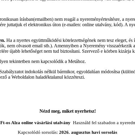
onikusan írásban(emailben) nem reagál a nyereményértesítésre, a nyere
ére juttatjuk el elektronikus úton (e-mailen: online utalvány, kód). A
en.
Ha a nyertes együttműködési kötelezettségének nem tesz eleget, és
afiók, nem olvasott email stb.). Amennyiben a Nyeremény visszaérkezik 
e újabb lehetőséget nem tud biztosítani. Szervező e körben kizárja kárt
ilyen tekintetben nem kapcsolódik a Metához.
elen Szabályzatot indokolás nélkül bármikor, egyoldalúan módosítsa (kü
vező a Weboldalon haladéktalanul közzéteszi.
Nézd meg, miket nyerhetsz!
Ft-os Alza online vásárlási utalvány
Használd fel szabadon a nyered
Kapcsolódó sorsolás:
2026. augusztus havi sorsolás