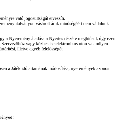
ményre való jogosultságát elveszíti.
 nyereményutalványon vásárolt áruk minőségéért nem vállalunk
 így a Nyeremény átadása a Nyertes részére meghiúsul, úgy ezen
a Szervezőhöz vagy kézbesítse elektronikus úton valamilyen
érítési, illetve egyéb felelősségét.
lönösen a Játék időtartamának módosítása, nyeremények azonos
ményed!