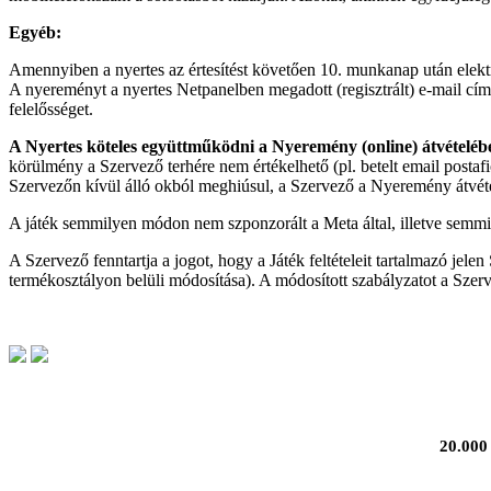
Egyéb:
Amennyiben a nyertes az értesítést követően 10. munkanap után elektr
A nyereményt a nyertes Netpanelben megadott (regisztrált) e-mail cím
felelősséget.
A Nyertes köteles együttműködni a Nyeremény (online) átvételéb
körülmény a Szervező terhére nem értékelhető (pl. betelt email post
Szervezőn kívül álló okból meghiúsul, a Szervező a Nyeremény átvételér
A játék semmilyen módon nem szponzorált a Meta által, illetve semm
A Szervező fenntartja a jogot, hogy a Játék feltételeit tartalmazó j
termékosztályon belüli módosítása). A módosított szabályzatot a Szer
20.000 