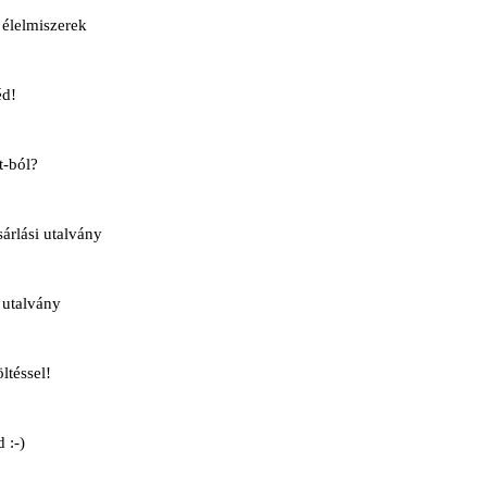
élelmiszerek
éd!
t-ból?
rlási utalvány
 utalvány
ltéssel!
 :-)