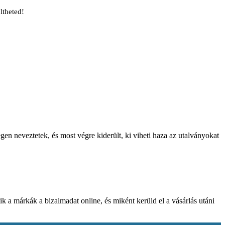
ltheted!
gen neveztetek, és most végre kiderült, ki viheti haza az utalványokat
k a márkák a bizalmadat online, és miként kerüld el a vásárlás utáni