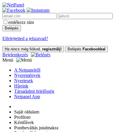
emlékezz rám
Elfelejtetted a jelszavad?
Ha nincs még fiókod,
regisztrálj!
Belépés
Facebookkal
Bejelentkezés
Menü
A Netpanelről
Nyeremények
Nyertesek
Híreink
Társadalmi felelősség
Netpanel App
Saját oldalam
Profilom
Kérdőívek
Pontbeváltás jutalmakra