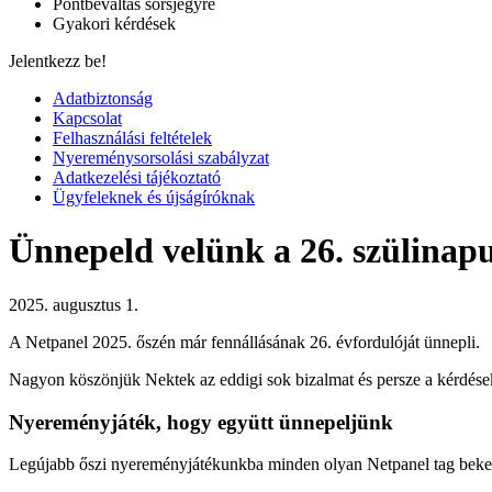
Pontbeváltás sorsjegyre
Gyakori kérdések
Jelentkezz be!
Adatbiztonság
Kapcsolat
Felhasználási feltételek
Nyereménysorsolási szabályzat
Adatkezelési tájékoztató
Ügyfeleknek és újságíróknak
Ünnepeld velünk a 26. szülinap
2025. augusztus 1.
A Netpanel 2025. őszén már fennállásának 26. évfordulóját ünnepli.
Nagyon köszönjük Nektek az eddigi sok bizalmat és persze a kérdésekr
Nyereményjáték, hogy együtt ünnepeljünk
Legújabb őszi nyereményjátékunkba minden olyan Netpanel tag bekerül