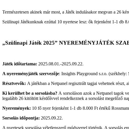
Természetesen akinek már most, a Játék indulásakor megvan a 26 kérdő
Szülinapi Játékunknak ezúttal 10 nyertese lesz: ők fejenként 1-1 db 
„Szülinapi Játék 2025” NYEREMÉNYJÁTÉK SZ
Játék időtartama:
2025.08.01.-2025.09.22.
A nyereményjáték szervezője
: Insights Playground s.r.o. (székhe
Résztvevők:
A játékban a Netpanel regisztrált tagjai vehetnek részt, ak
Ki kerülhet be a sorsolásba?
A sorsoláson azok a Netpanel tagok ves
legalább 26 kitöltött kérdőívvel rendelkeznek a sorsolást megelőző na
Nyeremények:
10 fő nyer fejenként 1-1 db 8.000 Ft értékű Rossmann
Sorsolás időpontja:
2025.09.22.
A nyertesek sorsolása véletlenszerű módszerrel történik. A sorsolás er