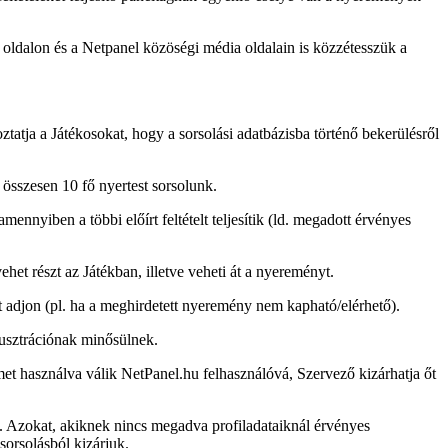
 oldalon és a Netpanel közöségi média oldalain is közzétesszük a
ztatja a Játékosokat, hogy a sorsolási adatbázisba történő bekerülésről
 összesen 10 fő nyertest sorsolunk.
nnyiben a többi előírt feltételt teljesítik (ld. megadott érvényes
et részt az Játékban, illetve veheti át a nyereményt.
t adjon (pl. ha a meghirdetett nyeremény nem kapható/elérhető).
lusztrációnak minősülnek.
t használva válik NetPanel.hu felhasználóvá, Szervező kizárhatja őt
z. Azokat, akiknek nincs megadva profiladataiknál érvényes
sorsolásból kizárjuk.