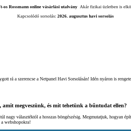
t-os Rossmann online vásárlási utalvány
Akár fizikai üzletben is elkö
Kapcsolódó sorsolás:
2026. augusztus havi sorsolás
lygott rá a szerencse a Netpanel Havi Sorsolásán! Idén nyáron is rengete
, amit megveszünk, és mit tehetünk a bűntudat ellen?
a túl nagy választéktól a hosszas böngészésig. Megmutatjuk, hogyan építi
d a webshopokra!