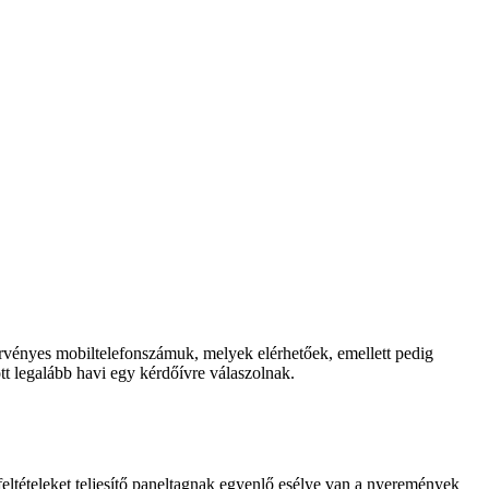
érvényes mobiltelefonszámuk, melyek elérhetőek, emellett pedig
tt legalább havi egy kérdőívre válaszolnak.
 feltételeket teljesítő paneltagnak egyenlő esélye van a nyeremények