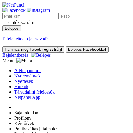
emlékezz rám
Elfelejtetted a jelszavad?
Ha nincs még fiókod,
regisztrálj!
Belépés
Facebookkal
Bejelentkezés
Menü
A Netpanelről
Nyeremények
Nyertesek
Híreink
Társadalmi felelősség
Netpanel App
Saját oldalam
Profilom
Kérdőívek
Pontbeváltás jutalmakra