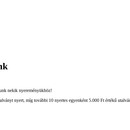
nk
lálunk nekik nyereményükhöz!
talványt nyert, míg további 10 nyertes egyenként 5.000 Ft értékű utalv