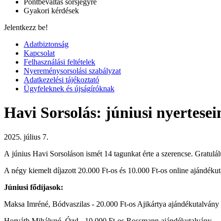
Pontbeváltás sorsjegyre
Gyakori kérdések
Jelentkezz be!
Adatbiztonság
Kapcsolat
Felhasználási feltételek
Nyereménysorsolási szabályzat
Adatkezelési tájékoztató
Ügyfeleknek és újságíróknak
Havi Sorsolás: júniusi nyertesei
2025. július 7.
A június Havi Sorsoláson ismét 14 tagunkat érte a szerencse. Gratu
A négy kiemelt díjazott 20.000 Ft-os és 10.000 Ft-os online ajándéku
Júniusi fődíjasok:
Maksa Imréné, Bódvaszilas - 20.000 Ft-os Ajikártya ajándékutalvány
Horváth Mihályné, Ózd - 10.000 Ft-os Rossmann ajándékutalvány