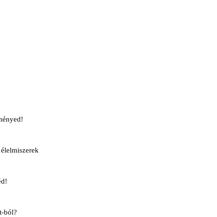
ményed!
élelmiszerek
éd!
t-ból?