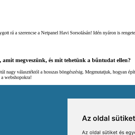
lygott rá a szerencse a Netpanel Havi Sorsolásán! Idén nyáron is rengete
, amit megveszünk, és mit tehetünk a bűntudat ellen?
a túl nagy választéktól a hosszas böngészésig. Megmutatjuk, hogyan építi
d a webshopokra!
Az oldal sütike
Az oldal sütiket és e