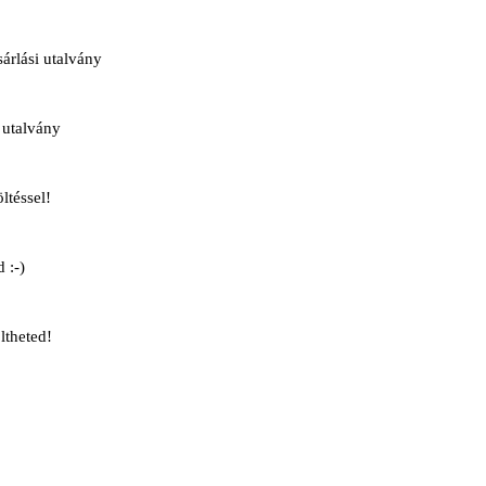
rlási utalvány
 utalvány
ltéssel!
 :-)
ltheted!