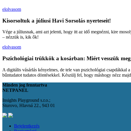
elolvasom
Kisorsoltuk a júliusi Havi Sorsolás nyerteseit!
Vége a júliusnak, ami azt jelenti, hogy itt az idő megnézni, kire moso
– nézzük is, kik ők!
elolvasom
Pszichológiai trükkök a kosárban: Miért vesszük meg
A digitális vásárlás kényelmes, de tele van pszichológiai csapdákkal 
bűntudatot tudatos döntésekkel. Készülj fel, hogy máshogy nézz maj
Minden jog fenntartva
NETPANEL
Insights Playground s.r.o.;
Sturovo, Hlavná 22., 943 01
Bejelentkezés