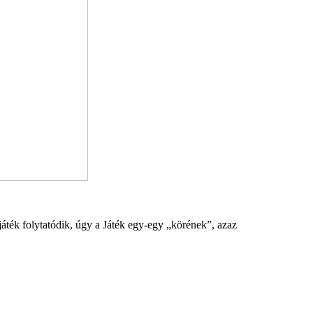
áték folytatódik, úgy a Játék egy-egy „körének”, azaz