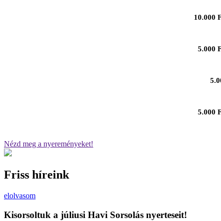
10.000 F
5.000 
5.0
5.000 F
Nézd meg a nyereményeket!
Friss híreink
elolvasom
Kisorsoltuk a júliusi Havi Sorsolás nyerteseit!