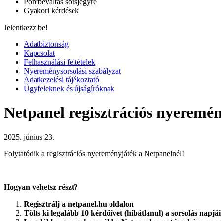
Pontbeváltás sorsjegyre
Gyakori kérdések
Jelentkezz be!
Adatbiztonság
Kapcsolat
Felhasználási feltételek
Nyereménysorsolási szabályzat
Adatkezelési tájékoztató
Ügyfeleknek és újságíróknak
Netpanel regisztrációs nyeremé
2025. június 23.
Folytatódik a regisztrációs nyereményjáték a Netpanelnél!
Hogyan vehetsz részt?
Regisztrálj a netpanel.hu oldalon
Tölts ki legalább 10 kérdőívet (hibátlanul) a sorsolás napjá