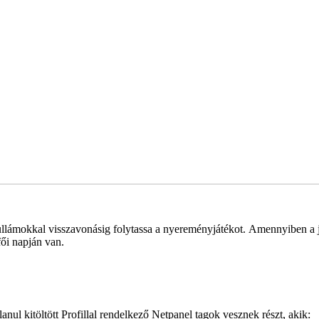
hullámokkal visszavonásig folytassa a nyereményjátékot. Amennyiben a j
ői napján van.
lanul kitöltött Profillal rendelkező Netpanel tagok vesznek részt, akik: