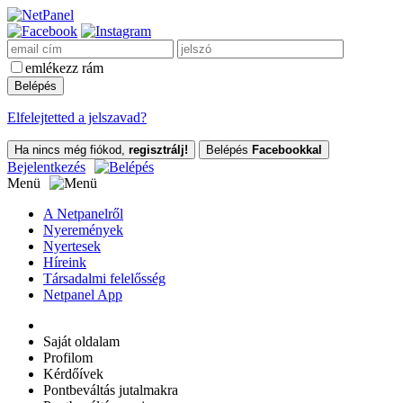
emlékezz rám
Elfelejtetted a jelszavad?
Ha nincs még fiókod,
regisztrálj!
Belépés
Facebookkal
Bejelentkezés
Menü
A Netpanelről
Nyeremények
Nyertesek
Híreink
Társadalmi felelősség
Netpanel App
Saját oldalam
Profilom
Kérdőívek
Pontbeváltás jutalmakra