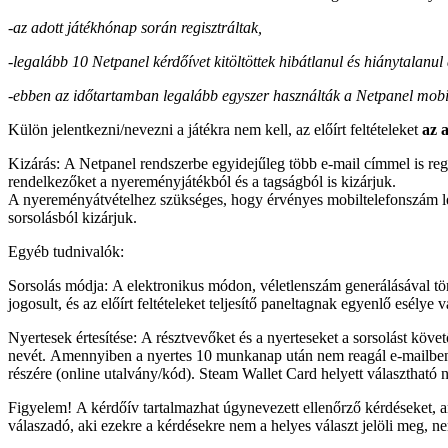
-az adott játékhónap során regisztráltak,
-legalább 10 Netpanel kérdőívet kitöltöttek hibátlanul és hiánytalanu
-ebben az időtartamban legalább egyszer használták a Netpanel mobila
Külön jelentkezni/nevezni a játékra nem kell, az előírt feltételeket
az 
Kizárás: A Netpanel rendszerbe egyidejűleg több e-mail címmel is regis
rendelkezőket a nyereményjátékból és a tagságból is kizárjuk.
A nyereményátvételhez szükséges, hogy érvényes mobiltelefonszám le
sorsolásból kizárjuk.
Egyéb tudnivalók:
Sorsolás módja: A elektronikus módon, véletlenszám generálásával törté
jogosult, és az előírt feltételeket teljesítő paneltagnak egyenlő esély
Nyertesek értesítése: A résztvevőket és a nyerteseket a sorsolást köve
nevét. Amennyiben a nyertes 10 munkanap után nem reagál e-mailben a
részére (online utalvány/kód). Steam Wallet Card helyett választhat
Figyelem! A kérdőív tartalmazhat úgynevezett ellenőrző kérdéseket, am
válaszadó, aki ezekre a kérdésekre nem a helyes választ jelöli meg, nem