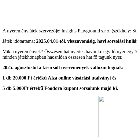
A nyereményjáték szervezője: Insights Playground s.r.o. (székhely
Játék időtartama:
2025.04.01-tól, visszavonásig, havi sorsolási hul
Mik a nyeremények? Összesen hat nyertes havonta: egy fő nyer egy 50
minden játékhónapban haosnlóan összesen hat fő tagunk nyer.
2025. agusztustól a kisorsolt nyeremények változni fognak:
1 db 20.000 Ft értékű Alza online vásárlási utalványt és
5 db 5.000Ft értékű Foodora kupont sorsolunk majd ki.