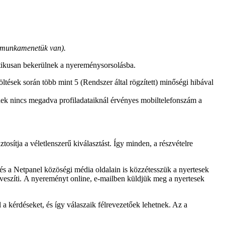
tt munkamenetük van).
ikusan bekerülnek a nyereménysorsolásba.
ltések során több mint 5 (Rendszer által rögzített) minőségi hibával
ek nincs megadva profiladataiknál érvényes mobiltelefonszám a
osítja a véletlenszerű kiválasztást. Így minden, a részvételre
n és a Netpanel közöségi média oldalain is közzétesszük a nyertesek
veszíti. A nyereményt online, e-mailben küldjük meg a nyertesek
 a kérdéseket, és így válaszaik félrevezetőek lehetnek. Az a