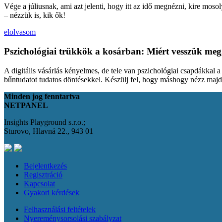
Vége a júliusnak, ami azt jelenti, hogy itt az idő megnézni, kire moso
– nézzük is, kik ők!
elolvasom
Pszichológiai trükkök a kosárban: Miért vesszük meg
A digitális vásárlás kényelmes, de tele van pszichológiai csapdákkal 
bűntudatot tudatos döntésekkel. Készülj fel, hogy máshogy nézz maj
Minden jog fenntartva
NETPANEL
Insights Playground s.r.o.;
Sturovo, Hlavná 22., 943 01
Bejelentkezés
Regisztráció
Kapcsolat
Gyakori kérdések
Felhasználási feltételek
Nyereménysorsolási szabályzat