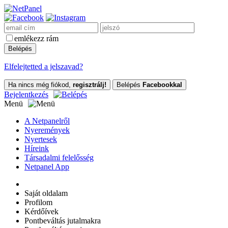
emlékezz rám
Elfelejtetted a jelszavad?
Ha nincs még fiókod,
regisztrálj!
Belépés
Facebookkal
Bejelentkezés
Menü
A Netpanelről
Nyeremények
Nyertesek
Híreink
Társadalmi felelősség
Netpanel App
Saját oldalam
Profilom
Kérdőívek
Pontbeváltás jutalmakra