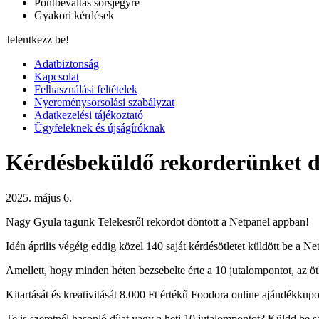
Pontbeváltás sorsjegyre
Gyakori kérdések
Jelentkezz be!
Adatbiztonság
Kapcsolat
Felhasználási feltételek
Nyereménysorsolási szabályzat
Adatkezelési tájékoztató
Ügyfeleknek és újságíróknak
Kérdésbeküldő rekorderünket d
2025. május 6.
Nagy Gyula tagunk Telekesről rekordot döntött a Netpanel appban!
Idén április végéig eddig közel 140 saját kérdésötletet küldött be a 
Amellett, hogy minden héten bezsebelte érte a 10 jutalompontot, az ötle
Kitartását és kreativitását 8.000 Ft értékű Foodora online ajándékkupo
Te is szeretnél hasonló díjat vagy a heti 10 jutalompontot? Küldd be s