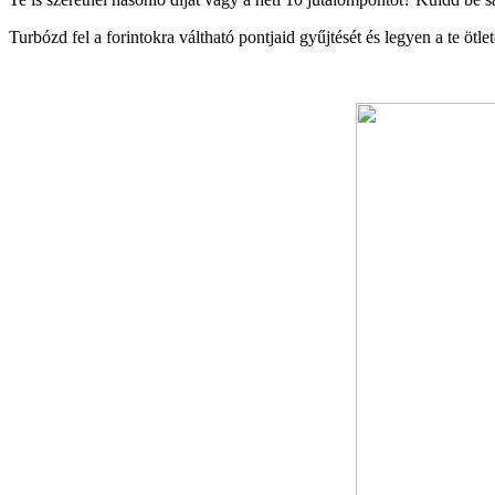
Turbózd fel a forintokra váltható pontjaid gyűjtését és legyen a te ö