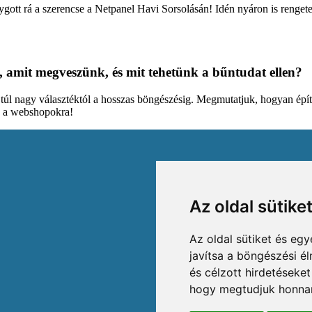
lygott rá a szerencse a Netpanel Havi Sorsolásán! Idén nyáron is rengete
, amit megveszünk, és mit tehetünk a bűntudat ellen?
a túl nagy választéktól a hosszas böngészésig. Megmutatjuk, hogyan építi
d a webshopokra!
Az oldal sütike
Az oldal sütiket és e
javítsa a böngészési é
és célzott hirdetéseket
hogy megtudjuk honnan