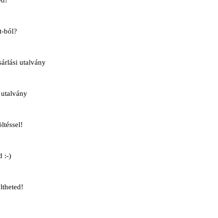
éd!
t-ból?
rlási utalvány
 utalvány
ltéssel!
 :-)
ltheted!