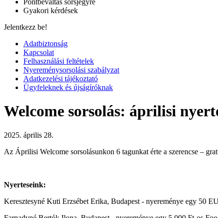
Pontbeváltás sorsjegyre
Gyakori kérdések
Jelentkezz be!
Adatbiztonság
Kapcsolat
Felhasználási feltételek
Nyereménysorsolási szabályzat
Adatkezelési tájékoztató
Ügyfeleknek és újságíróknak
Welcome sorsolás: áprilisi nyert
2025. április 28.
Az Áprilisi Welcome sorsolásunkon 6 tagunkat érte a szerencse – gr
Nyerteseink:
Keresztesyné Kuti Erzsébet Erika, Budapest - nyereménye egy
50 EU
Farnadyné Bertók Ilona, Budapest - nyereménye egy
5.000 Ft-os Foo