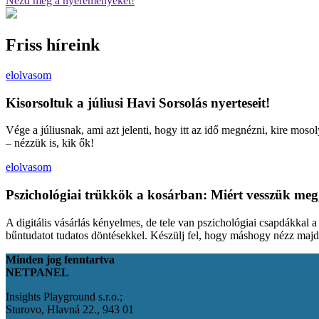
Nézd meg a nyereményeket!
Friss híreink
elolvasom
Kisorsoltuk a júliusi Havi Sorsolás nyerteseit!
Vége a júliusnak, ami azt jelenti, hogy itt az idő megnézni, kire moso
– nézzük is, kik ők!
elolvasom
Pszichológiai trükkök a kosárban: Miért vesszük meg
A digitális vásárlás kényelmes, de tele van pszichológiai csapdákkal 
bűntudatot tudatos döntésekkel. Készülj fel, hogy máshogy nézz maj
Minden jog fenntartva
NETPANEL
Insights Playground s.r.o.;
Sturovo, Hlavná 22., 943 01