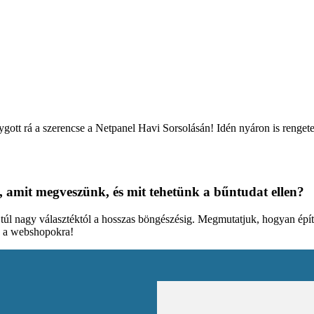
lygott rá a szerencse a Netpanel Havi Sorsolásán! Idén nyáron is rengete
, amit megveszünk, és mit tehetünk a bűntudat ellen?
a túl nagy választéktól a hosszas böngészésig. Megmutatjuk, hogyan építi
d a webshopokra!