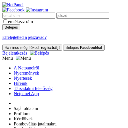
emlékezz rám
Elfelejtetted a jelszavad?
Ha nincs még fiókod,
regisztrálj!
Belépés
Facebookkal
Bejelentkezés
Menü
A Netpanelről
Nyeremények
Nyertesek
Híreink
Társadalmi felelősség
Netpanel App
Saját oldalam
Profilom
Kérdőívek
Pontbeváltás jutalmakra