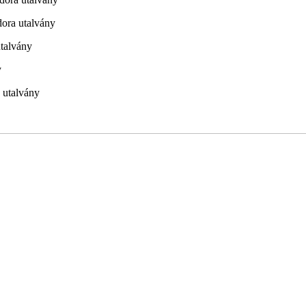
dora utalvány
utalvány
y
 utalvány