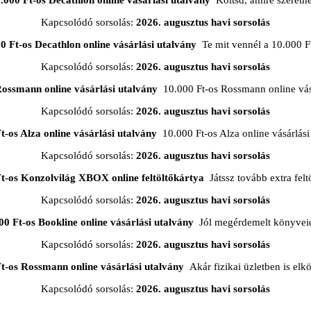
.000 Ft-os Decathlon online vásárlási utalvány
Költsd, amire szeretn
Kapcsolódó sorsolás:
2026. augusztus havi sorsolás
0 Ft-os Decathlon online vásárlási utalvány
Te mit vennél a 10.000 F
Kapcsolódó sorsolás:
2026. augusztus havi sorsolás
Rossmann online vásárlási utalvány
10.000 Ft-os Rossmann online vásá
Kapcsolódó sorsolás:
2026. augusztus havi sorsolás
t-os Alza online vásárlási utalvány
10.000 Ft-os Alza online vásárlási
Kapcsolódó sorsolás:
2026. augusztus havi sorsolás
Ft-os Konzolvilág XBOX online feltöltőkártya
Játssz tovább extra feltö
Kapcsolódó sorsolás:
2026. augusztus havi sorsolás
00 Ft-os Bookline online vásárlási utalvány
Jól megérdemelt könyveid
Kapcsolódó sorsolás:
2026. augusztus havi sorsolás
t-os Rossmann online vásárlási utalvány
Akár fizikai üzletben is elkö
Kapcsolódó sorsolás:
2026. augusztus havi sorsolás