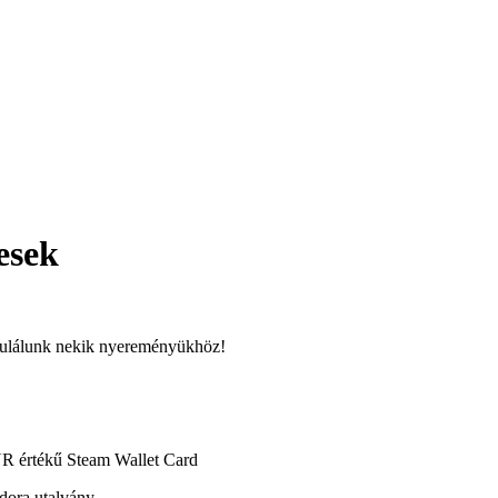
esek
atulálunk nekik nyereményükhöz!
R értékű Steam Wallet Card
dora utalvány