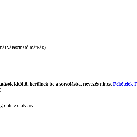
snál választható márkák)
tások kitöltői kerülnek be a sorsolásba, nevezés nincs.
Feltételek 
).
, Alza vagy Emag online utalvány