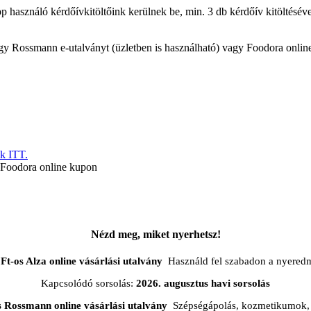
p használó kérdőívkitöltőink kerülnek be, min. 3 db kérdőív kitöltéséve
gy Rossmann e-utalványt (üzletben is használható) vagy Foodora onlin
ek ITT.
 Foodora online kupon
Nézd meg, miket nyerhetsz!
Ft-os Alza online vásárlási utalvány
Használd fel szabadon a nyered
Kapcsolódó sorsolás:
2026. augusztus havi sorsolás
s Rossmann online vásárlási utalvány
Szépségápolás, kozmetikumok, 