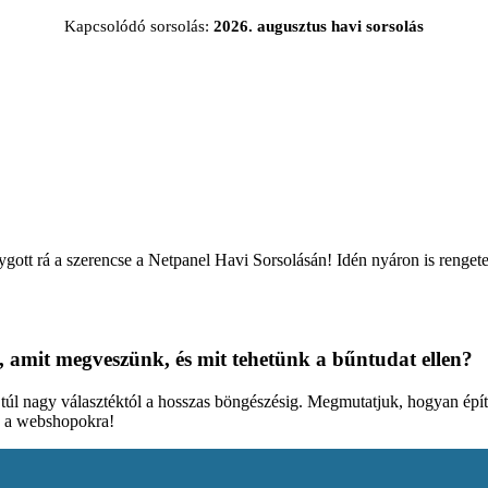
Kapcsolódó sorsolás:
2026. augusztus havi sorsolás
lygott rá a szerencse a Netpanel Havi Sorsolásán! Idén nyáron is rengete
, amit megveszünk, és mit tehetünk a bűntudat ellen?
a túl nagy választéktól a hosszas böngészésig. Megmutatjuk, hogyan építi
d a webshopokra!