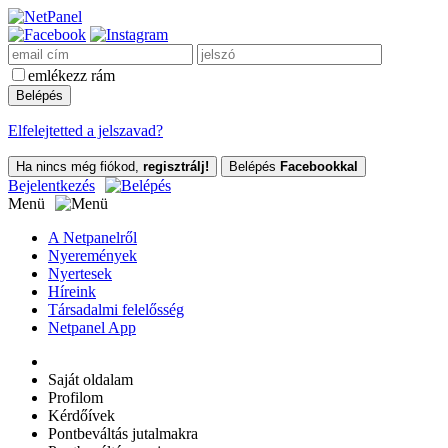
emlékezz rám
Elfelejtetted a jelszavad?
Ha nincs még fiókod,
regisztrálj!
Belépés
Facebookkal
Bejelentkezés
Menü
A Netpanelről
Nyeremények
Nyertesek
Híreink
Társadalmi felelősség
Netpanel App
Saját oldalam
Profilom
Kérdőívek
Pontbeváltás jutalmakra