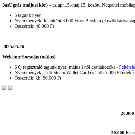
3asUgrás (májusi kör)
– az ápr.15.-máj.15. közötti Netpanel mobilap
5 tagunk nyer
Nyeremények: fejenként 8.000 Ft-os Bershka plasztikkártya va
Összérték: 40.000 Ft
2025.05.26
Welcome Sorsolás (május)
6 új regisztráló tagunk nyer (május 1-től csatlakozók) -
Feltétel
Nyeremények: 1 db Steam Wallet Card és 5 db 5.000 Ft értékű
Összérték: kb. 50.000 Ft
20.000 
20.000 Ft-o