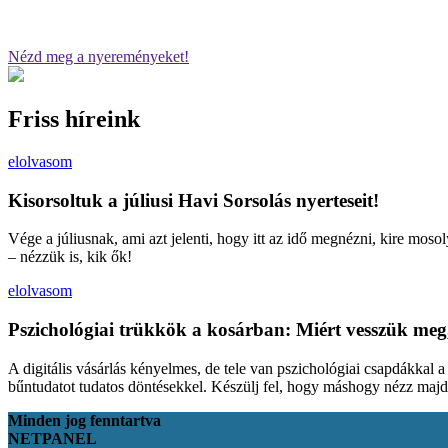
Nézd meg a nyereményeket!
Friss híreink
elolvasom
Kisorsoltuk a júliusi Havi Sorsolás nyerteseit!
Vége a júliusnak, ami azt jelenti, hogy itt az idő megnézni, kire moso
– nézzük is, kik ők!
elolvasom
Pszichológiai trükkök a kosárban: Miért vesszük meg
A digitális vásárlás kényelmes, de tele van pszichológiai csapdákkal 
bűntudatot tudatos döntésekkel. Készülj fel, hogy máshogy nézz maj
Minden jog fenntartva
NETPANEL