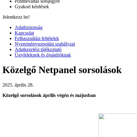
Pontbeváltás sorsjegyre
Gyakori kérdések
Jelentkezz be!
Adatbiztonság
Kapcsolat
Felhasználási feltételek
Nyereménysorsolási szabályzat
Adatkezelési tájékoztató
Ügyfeleknek és újságíróknak
Közelgő Netpanel sorsolások
2025. április 28.
Közelgő sorsolások
április végén és májusban