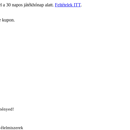
l a 30 napos játékhónap alatt.
Feltételek ITT
.
e kupon.
ményed!
élelmiszerek