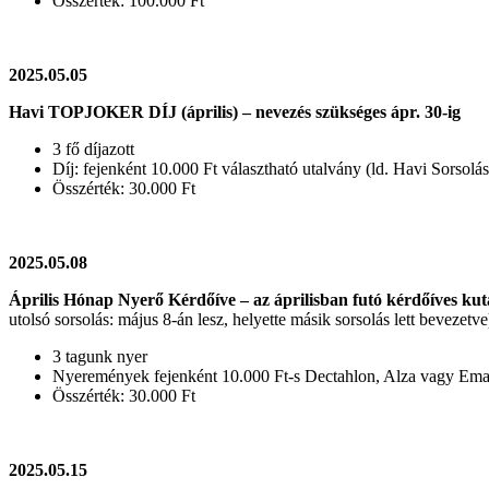
Összérték: 100.000 Ft
2025.05.05
Havi TOPJOKER DÍJ (április) – nevezés szükséges ápr. 30-ig
3 fő díjazott
Díj: fejenként 10.000 Ft választható utalvány (ld. Havi Sorsolá
Összérték: 30.000 Ft
2025.05.08
Április Hónap Nyerő Kérdőíve – az áprilisban futó kérdőíves kuta
utolsó sorsolás: május 8-án lesz, helyette másik sorsolás lett bevezetve
3 tagunk nyer
Nyeremények fejenként 10.000 Ft-s Dectahlon
Összérték: 30.000 Ft
2025.05.15