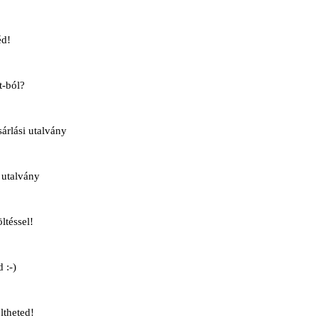
éd!
t-ból?
rlási utalvány
 utalvány
ltéssel!
 :-)
ltheted!