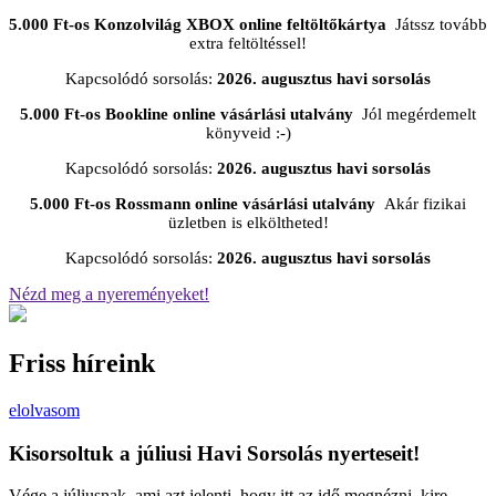
5.000 Ft-os Konzolvilág XBOX online feltöltőkártya
Játssz tovább
extra feltöltéssel!
Kapcsolódó sorsolás:
2026. augusztus havi sorsolás
5.000 Ft-os Bookline online vásárlási utalvány
Jól megérdemelt
könyveid :-)
Kapcsolódó sorsolás:
2026. augusztus havi sorsolás
5.000 Ft-os Rossmann online vásárlási utalvány
Akár fizikai
üzletben is elköltheted!
Kapcsolódó sorsolás:
2026. augusztus havi sorsolás
Nézd meg a nyereményeket!
Friss híreink
elolvasom
Kisorsoltuk a júliusi Havi Sorsolás nyerteseit!
Vége a júliusnak, ami azt jelenti, hogy itt az idő megnézni, kire