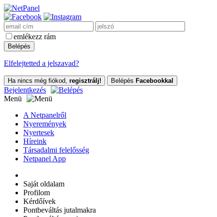
emlékezz rám
Elfelejtetted a jelszavad?
Ha nincs még fiókod,
regisztrálj!
Belépés
Facebookkal
Bejelentkezés
Menü
A Netpanelről
Nyeremények
Nyertesek
Híreink
Társadalmi felelősség
Netpanel App
Saját oldalam
Profilom
Kérdőívek
Pontbeváltás jutalmakra