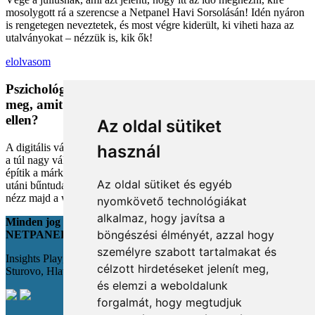
mosolygott rá a szerencse a Netpanel Havi Sorsolásán! Idén nyáron
is rengetegen neveztetek, és most végre kiderült, ki viheti haza az
utalványokat – nézzük is, kik ők!
elolvasom
Pszichológiai trükkök a kosárban: Miért vesszük
meg, amit megveszünk, és mit tehetünk a bűntudat
ellen?
Az oldal sütiket
A digitális vásárlás kényelmes, de tele van pszichológiai csapdákkal
használ
a túl nagy választéktól a hosszas böngészésig. Megmutatjuk, hogyan
építik a márkák a bizalmadat online, és miként kerüld el a vásárlás
Az oldal sütiket és egyéb
utáni bűntudatot tudatos döntésekkel. Készülj fel, hogy máshogy
nézz majd a webshopokra!
nyomkövető technológiákat
alkalmaz, hogy javítsa a
Minden jog fenntartva
böngészési élményét, azzal hogy
NETPANEL
személyre szabott tartalmakat és
Insights Playground s.r.o.;
célzott hirdetéseket jelenít meg,
Sturovo, Hlavná 22., 943 01
és elemzi a weboldalunk
forgalmát, hogy megtudjuk