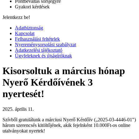
Pontbeváltás sorsjegyre
Gyakori kérdések
Jelentkezz be!
Adatbiztonság
Kapcsolat
Felhasználási feltételek
Nyereménysorsolási szabályzat
Adatkezelési tájékoztató
Ügyfeleknek és újságíróknak
Kisorsoltuk a március hónap
Nyerő Kérdőívének 3
nyertesét!
2025. április 11.
Szívből gratulálunk a márciusi Nyerő Kérdőív („2025-03-4446-01")
három szerencsés kitöltőjének, akik fejelnként 10.000Ft-os online
utalványokat nyertek!