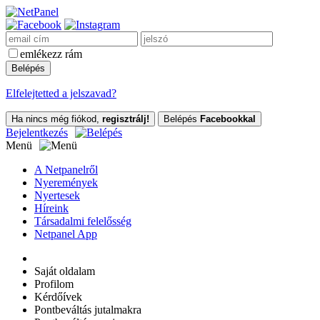
emlékezz rám
Elfelejtetted a jelszavad?
Ha nincs még fiókod,
regisztrálj!
Belépés
Facebookkal
Bejelentkezés
Menü
A Netpanelről
Nyeremények
Nyertesek
Híreink
Társadalmi felelősség
Netpanel App
Saját oldalam
Profilom
Kérdőívek
Pontbeváltás jutalmakra