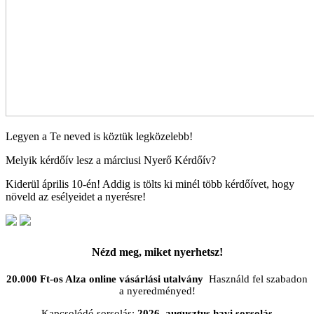
Legyen a Te neved is köztük legközelebb!
Melyik kérdőív lesz a márciusi Nyerő Kérdőív?
Kiderül április 10-én! Addig is tölts ki minél több kérdőívet, hogy
növeld az esélyeidet a nyerésre!
Nézd meg, miket nyerhetsz!
20.000 Ft-os Alza online vásárlási utalvány
Használd fel szabadon
a nyeredményed!
Kapcsolódó sorsolás:
2026. augusztus havi sorsolás