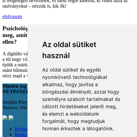
is rengetegen neveztetek, és most végre kiderült, ki viheti haza az
utalványokat – nézzük is, kik ők!
elolvasom
Pszichológiai trükkök a kosárban: Miért vesszük
meg, amit megveszünk, és mit tehetünk a bűntudat
ellen?
Az oldal sütiket
A digitális vásárlás kényelmes, de tele van pszichológiai csapdákkal
használ
a túl nagy választéktól a hosszas böngészésig. Megmutatjuk, hogyan
építik a márkák a bizalmadat online, és miként kerüld el a vásárlás
Az oldal sütiket és egyéb
utáni bűntudatot tudatos döntésekkel. Készülj fel, hogy máshogy
nézz majd a webshopokra!
nyomkövető technológiákat
alkalmaz, hogy javítsa a
Minden jog fenntartva
böngészési élményét, azzal hogy
NETPANEL
személyre szabott tartalmakat és
Insights Playground s.r.o.;
célzott hirdetéseket jelenít meg,
Sturovo, Hlavná 22., 943 01
és elemzi a weboldalunk
forgalmát, hogy megtudjuk
honnan érkeztek a látogatóink.
Bejelentkezés
Regisztráció