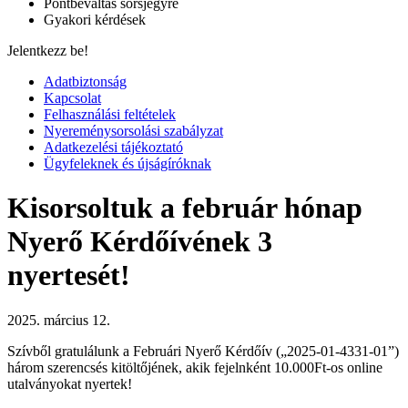
Pontbeváltás sorsjegyre
Gyakori kérdések
Jelentkezz be!
Adatbiztonság
Kapcsolat
Felhasználási feltételek
Nyereménysorsolási szabályzat
Adatkezelési tájékoztató
Ügyfeleknek és újságíróknak
Kisorsoltuk a február hónap
Nyerő Kérdőívének 3
nyertesét!
2025. március 12.
Szívből gratulálunk a Februári Nyerő Kérdőív („2025-01-4331-01”)
három szerencsés kitöltőjének, akik fejelnként 10.000Ft-os online
utalványokat nyertek!