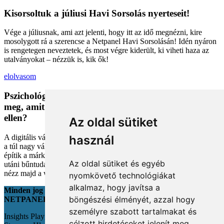
Kisorsoltuk a júliusi Havi Sorsolás nyerteseit!
Vége a júliusnak, ami azt jelenti, hogy itt az idő megnézni, kire
mosolygott rá a szerencse a Netpanel Havi Sorsolásán! Idén nyáron
is rengetegen neveztetek, és most végre kiderült, ki viheti haza az
utalványokat – nézzük is, kik ők!
elolvasom
Pszichológiai trükkök a kosárban: Miért vesszük
meg, amit megveszünk, és mit tehetünk a bűntudat
ellen?
Az oldal sütiket
A digitális vásárlás kényelmes, de tele van pszichológiai csapdákkal
használ
a túl nagy választéktól a hosszas böngészésig. Megmutatjuk, hogyan
építik a márkák a bizalmadat online, és miként kerüld el a vásárlás
Az oldal sütiket és egyéb
utáni bűntudatot tudatos döntésekkel. Készülj fel, hogy máshogy
nézz majd a webshopokra!
nyomkövető technológiákat
alkalmaz, hogy javítsa a
Minden jog fenntartva
böngészési élményét, azzal hogy
NETPANEL
személyre szabott tartalmakat és
Insights Playground s.r.o.;
célzott hirdetéseket jelenít meg,