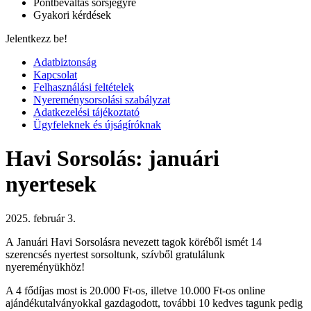
Pontbeváltás sorsjegyre
Gyakori kérdések
Jelentkezz be!
Adatbiztonság
Kapcsolat
Felhasználási feltételek
Nyereménysorsolási szabályzat
Adatkezelési tájékoztató
Ügyfeleknek és újságíróknak
Havi Sorsolás: januári
nyertesek
2025. február 3.
A Januári Havi Sorsolásra nevezett tagok köréből ismét 14
szerencsés nyertest sorsoltunk, szívből gratulálunk
nyereményükhöz!
A 4 fődíjas most is 20.000 Ft-os, illetve 10.000 Ft-os online
ajándékutalványokkal gazdagodott, további 10 kedves tagunk pedig