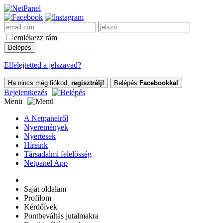
emlékezz rám
Elfelejtetted a jelszavad?
Ha nincs még fiókod,
regisztrálj!
Belépés
Facebookkal
Bejelentkezés
Menü
A Netpanelről
Nyeremények
Nyertesek
Híreink
Társadalmi felelősség
Netpanel App
Saját oldalam
Profilom
Kérdőívek
Pontbeváltás jutalmakra