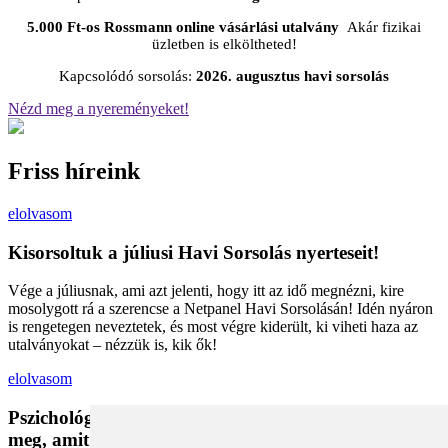
5.000 Ft-os Rossmann online vásárlási utalvány
Akár fizikai
üzletben is elköltheted!
Kapcsolódó sorsolás:
2026. augusztus havi sorsolás
Nézd meg a nyereményeket!
Friss híreink
elolvasom
Kisorsoltuk a júliusi Havi Sorsolás nyerteseit!
Vége a júliusnak, ami azt jelenti, hogy itt az idő megnézni, kire
mosolygott rá a szerencse a Netpanel Havi Sorsolásán! Idén nyáron
is rengetegen neveztetek, és most végre kiderült, ki viheti haza az
utalványokat – nézzük is, kik ők!
elolvasom
Pszichológiai trükkök a kosárban: Miért vesszük
meg, amit megveszünk, és mit tehetünk a bűntudat