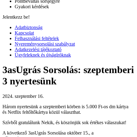
Pontbeváltás sorsjegyre
Gyakori kérdések
Jelentkezz be!
Adatbiztonság
Kapcsolat
Felhasználási feltételek
Nyereménysorsolási szabályzat
Adatkezelési tájékoztató
Ügyfeleknek és újságíróknak
3asUgrás Sorsolás: szeptemberi
3 nyertesünk
2024. szeptember 16.
Három nyertesünk a szeptemberi körben is 5.000 Ft-os dm kártya
és Netflix feltőltőkártya közül választhat.
Szívből gratulálunk Nekik, és köszönjük sok értékes válaszukat!
A következő 3asUgrás Sorsolása október 15., a
játékszabály