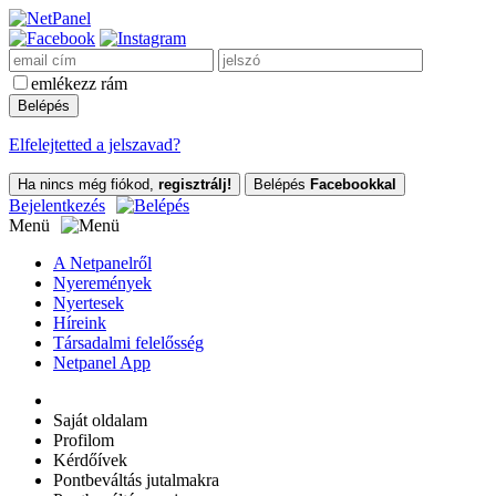
emlékezz rám
Elfelejtetted a jelszavad?
Ha nincs még fiókod,
regisztrálj!
Belépés
Facebookkal
Bejelentkezés
Menü
A Netpanelről
Nyeremények
Nyertesek
Híreink
Társadalmi felelősség
Netpanel App
Saját oldalam
Profilom
Kérdőívek
Pontbeváltás jutalmakra