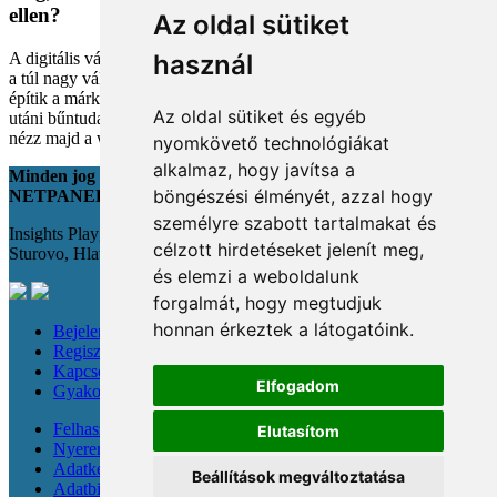
ellen?
Az oldal sütiket
A digitális vásárlás kényelmes, de tele van pszichológiai csapdákkal
használ
a túl nagy választéktól a hosszas böngészésig. Megmutatjuk, hogyan
építik a márkák a bizalmadat online, és miként kerüld el a vásárlás
Az oldal sütiket és egyéb
utáni bűntudatot tudatos döntésekkel. Készülj fel, hogy máshogy
nézz majd a webshopokra!
nyomkövető technológiákat
alkalmaz, hogy javítsa a
Minden jog fenntartva
böngészési élményét, azzal hogy
NETPANEL
személyre szabott tartalmakat és
Insights Playground s.r.o.;
célzott hirdetéseket jelenít meg,
Sturovo, Hlavná 22., 943 01
és elemzi a weboldalunk
forgalmát, hogy megtudjuk
honnan érkeztek a látogatóink.
Bejelentkezés
Regisztráció
Kapcsolat
Elfogadom
Gyakori kérdések
Felhasználási feltételek
Elutasítom
Nyereménysorsolási szabályzat
Adatkezelési tájékoztató
Beállítások megváltoztatása
Adatbiztonság