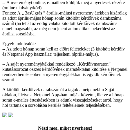
-- A nyereményt online, e-mailben küldjük meg a nyertesek részére
(online utalvány/kód).
Fontos: A „ 3asUgrás ” áprilisi-májusi nyereményjátékban kizárólag
az adott április-május hónap során kitöltött kérdőívek darabszáma
számít (ha tehát az eddig valaha kitöltött kérdőívek darabszáma
ennél magasabb, az még nem jelent automatikus bekerülést az
áprilisi sorsolásba.
Egyéb tudnivalók:
-- Az adott hónap során kell az előírt feltételeket (3 kitöltött kérdőív
és Netpanel App használat) teljesíteni (április-május).
-- A saját nyereményjátékkal rendelkező „Kérdőívmaraton”
kutatássorozat összes kérdőívének maradéktalan kitöltése a Netpanel
rendszerben és ebben a nyereményjátékban is egy db kérdőívnek
számít.
A kitöltött kérdőívek darabszámát a tagok a netpanel.hu Saját
oldalon, illetve a Netpanel App-ban tudják követni, illetve a hónap
során e-mailes értesítésekben is adunk visszajelzéseket arról, hogy
hol tartanak a sorsolásba kerülés feltételeinek teljesítésében.
Nézd meg, miket nyerhetsz!