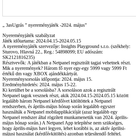
„ 3asUgrás ” nyereményjáték -2024. május”
Nyereményjáték szabályzat
Játék időtartama: 2024.04.15-2024.05.15
A nyereményjáték szervezője: Insights Playground s.r.o. (székhely:
Sturovo, Hlavná 22., Reg.: 54898099; EU adószám:
SK2121816235)
Résztvevők: A játékban a Netpanel regisztrált tagjai vehetnek részt.
Mik a nyeremények? Három fő nyer egy-egy 5999 vagy 5999 Ft
értékű dm vagy XBOX ajándékkártyát.
Nyereménysorsolás időpontja: 2024. május 15.
Eredményhirdetés: 2024. május 15-22.
Ki kerülhet be a sorsolásba? A sorsoláson azok a regisztrált
Netpanel tagok vesznek részt, akik 2024.04.15-2024.05.15 között
legalább három Netpanel kérdőívet kitöltöttek a Netpanel
rendszerben, és április-május hónap során legalább egyszer
használták a Netpanel mobilapplikációját (azaz legalább egy
Netpanel rendszer által rögzített munkamenetük van 2024. április-
május hónap során.) A Netpanel App telepítése nem szükséges,
hogy április-május havi legyen, lehet korábbi is, az aktív áprilisi-
májusi használat (kérdőívkitöltés) azonban teljesítendő feltétel.