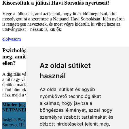
Kisorsoltuk a júliusi Havi Sorsolás nyerteseit!
Vége a júliusnak, ami azt jelenti, hogy itt az idő megnézni, kire
mosolygott rá a szerencse a Netpanel Havi Sorsolásán! Idén nyáron
is rengetegen neveztetek, és most végre kiderült, ki viheti haza az
utalványokat – nézzük is, kik ők!
elolvasom
Pszichológiai trükkök a kosárban: Miért vesszük
meg, amit megveszünk, és mit tehetünk a bűntudat
ellen?
Az oldal sütiket
A digitális vásárlás kényelmes, de tele van pszichológiai csapdákkal
használ
a túl nagy választéktól a hosszas böngészésig. Megmutatjuk, hogyan
építik a márkák a bizalmadat online, és miként kerüld el a vásárlás
Az oldal sütiket és egyéb
utáni bűntudatot tudatos döntésekkel. Készülj fel, hogy máshogy
nézz majd a webshopokra!
nyomkövető technológiákat
alkalmaz, hogy javítsa a
Minden jog fenntartva
böngészési élményét, azzal hogy
NETPANEL
személyre szabott tartalmakat és
Insights Playground s.r.o.;
célzott hirdetéseket jelenít meg,
Sturovo, Hlavná 22., 943 01