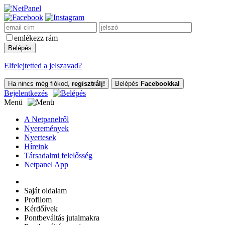
emlékezz rám
Elfelejtetted a jelszavad?
Ha nincs még fiókod,
regisztrálj!
Belépés
Facebookkal
Bejelentkezés
Menü
A Netpanelről
Nyeremények
Nyertesek
Híreink
Társadalmi felelősség
Netpanel App
Saját oldalam
Profilom
Kérdőívek
Pontbeváltás jutalmakra