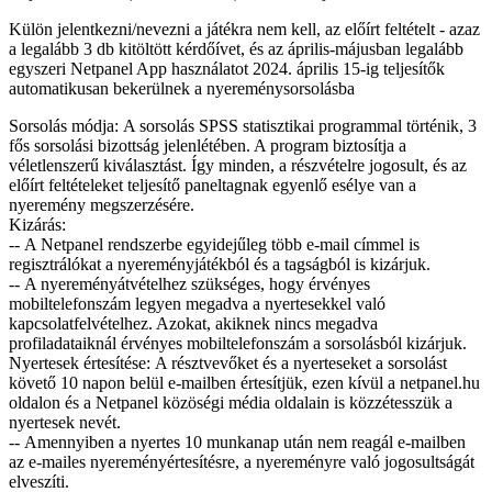
Külön jelentkezni/nevezni a játékra nem kell, az előírt feltételt - azaz
a legalább 3 db kitöltött kérdőívet, és az április-májusban legalább
egyszeri Netpanel App használatot 2024. április 15-ig teljesítők
automatikusan bekerülnek a nyereménysorsolásba
Sorsolás módja: A sorsolás SPSS statisztikai programmal történik, 3
fős sorsolási bizottság jelenlétében. A program biztosítja a
véletlenszerű kiválasztást. Így minden, a részvételre jogosult, és az
előírt feltételeket teljesítő paneltagnak egyenlő esélye van a
nyeremény megszerzésére.
Kizárás:
-- A Netpanel rendszerbe egyidejűleg több e-mail címmel is
regisztrálókat a nyereményjátékból és a tagságból is kizárjuk.
-- A nyereményátvételhez szükséges, hogy érvényes
mobiltelefonszám legyen megadva a nyertesekkel való
kapcsolatfelvételhez. Azokat, akiknek nincs megadva
profiladataiknál érvényes mobiltelefonszám a sorsolásból kizárjuk.
Nyertesek értesítése: A résztvevőket és a nyerteseket a sorsolást
követő 10 napon belül e-mailben értesítjük, ezen kívül a netpanel.hu
oldalon és a Netpanel közöségi média oldalain is közzétesszük a
nyertesek nevét.
-- Amennyiben a nyertes 10 munkanap után nem reagál e-mailben
az e-mailes nyereményértesítésre, a nyereményre való jogosultságát
elveszíti.