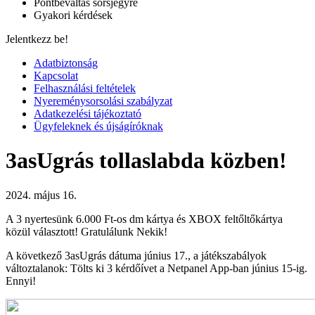
Pontbeváltás sorsjegyre
Gyakori kérdések
Jelentkezz be!
Adatbiztonság
Kapcsolat
Felhasználási feltételek
Nyereménysorsolási szabályzat
Adatkezelési tájékoztató
Ügyfeleknek és újságíróknak
3asUgrás tollaslabda közben!
2024. május 16.
A 3 nyertesünk 6.000 Ft-os dm kártya és XBOX feltőltőkártya
közül választott! Gratulálunk Nekik!
A következő 3asUgrás dátuma június 17., a játékszabályok
változtalanok: Tölts ki 3 kérdőívet a Netpanel App-ban június 15-ig.
Ennyi!