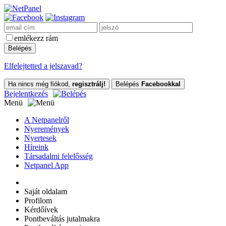
emlékezz rám
Elfelejtetted a jelszavad?
Ha nincs még fiókod,
regisztrálj!
Belépés
Facebookkal
Bejelentkezés
Menü
A Netpanelről
Nyeremények
Nyertesek
Híreink
Társadalmi felelősség
Netpanel App
Saját oldalam
Profilom
Kérdőívek
Pontbeváltás jutalmakra