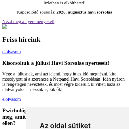
üzletben is elköltheted!
Kapcsolódó sorsolás:
2026. augusztus havi sorsolás
Nézd meg a nyereményeket!
Friss híreink
elolvasom
Kisorsoltuk a júliusi Havi Sorsolás nyerteseit!
Vége a júliusnak, ami azt jelenti, hogy itt az idő megnézni, kire
mosolygott rá a szerencse a Netpanel Havi Sorsolásán! Idén nyáron
is rengetegen neveztetek, és most végre kiderült, ki viheti haza az
utalványokat – nézzük is, kik ők!
elolvasom
Pszichológiai trükkök a kosárban: Miért vesszük
meg, amit megveszünk, és mit tehetünk a bűntudat
ellen?
Az oldal sütiket