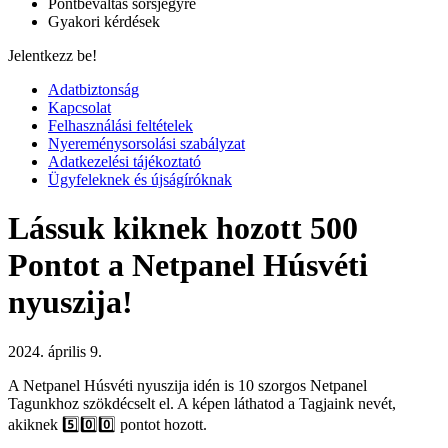
Pontbeváltás sorsjegyre
Gyakori kérdések
Jelentkezz be!
Adatbiztonság
Kapcsolat
Felhasználási feltételek
Nyereménysorsolási szabályzat
Adatkezelési tájékoztató
Ügyfeleknek és újságíróknak
Lássuk kiknek hozott 500
Pontot a Netpanel Húsvéti
nyuszija!
2024. április 9.
A Netpanel Húsvéti nyuszija idén is 10 szorgos Netpanel
Tagunkhoz szökdécselt el. A képen láthatod a Tagjaink nevét,
akiknek 5️⃣0️⃣0️⃣ pontot hozott.