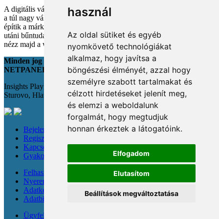
A digitális vásárlás kényelmes, de tele van pszichológiai csapdákkal
használ
a túl nagy választéktól a hosszas böngészésig. Megmutatjuk, hogyan
építik a márkák a bizalmadat online, és miként kerüld el a vásárlás
Az oldal sütiket és egyéb
utáni bűntudatot tudatos döntésekkel. Készülj fel, hogy máshogy
nézz majd a webshopokra!
nyomkövető technológiákat
alkalmaz, hogy javítsa a
Minden jog fenntartva
böngészési élményét, azzal hogy
NETPANEL
személyre szabott tartalmakat és
Insights Playground s.r.o.;
célzott hirdetéseket jelenít meg,
Sturovo, Hlavná 22., 943 01
és elemzi a weboldalunk
forgalmát, hogy megtudjuk
honnan érkeztek a látogatóink.
Bejelentkezés
Regisztráció
Kapcsolat
Elfogadom
Gyakori kérdések
Felhasználási feltételek
Elutasítom
Nyereménysorsolási szabályzat
Adatkezelési tájékoztató
Beállítások megváltoztatása
Adatbiztonság
Ügyfeleknek & újságíróknak