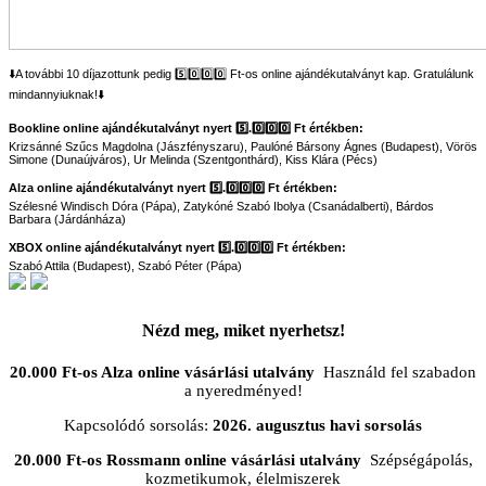
⬇️A további 10 díjazottunk pedig 5️⃣0️⃣0️⃣0️⃣ Ft-os online ajándékutalványt kap. Gratulálunk
mindannyiuknak!⬇️
Bookline online ajándékutalványt nyert 5️⃣.0️⃣0️⃣0️⃣ Ft értékben:
Krizsánné Szűcs Magdolna (Jászfényszaru), Paulóné Bársony Ágnes (Budapest), Vörös
Simone (Dunaújváros), Ur Melinda (Szentgonthárd), Kiss Klára (Pécs)
Alza online ajándékutalványt nyert 5️⃣.0️⃣0️⃣0️⃣ Ft értékben:
Szélesné Windisch Dóra (Pápa), Zatykóné Szabó Ibolya (Csanádalberti), Bárdos
Barbara (Járdánháza)
XBOX online ajándékutalványt nyert 5️⃣.0️⃣0️⃣0️⃣ Ft értékben:
Szabó Attila (Budapest), Szabó Péter (Pápa)
Nézd meg, miket nyerhetsz!
20.000 Ft-os Alza online vásárlási utalvány
Használd fel szabadon
a nyeredményed!
Kapcsolódó sorsolás:
2026. augusztus havi sorsolás
20.000 Ft-os Rossmann online vásárlási utalvány
Szépségápolás,
kozmetikumok, élelmiszerek