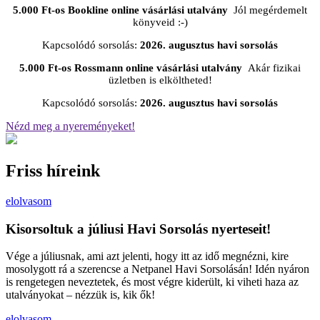
5.000 Ft-os Bookline online vásárlási utalvány
Jól megérdemelt
könyveid :-)
Kapcsolódó sorsolás:
2026. augusztus havi sorsolás
5.000 Ft-os Rossmann online vásárlási utalvány
Akár fizikai
üzletben is elköltheted!
Kapcsolódó sorsolás:
2026. augusztus havi sorsolás
Nézd meg a nyereményeket!
Friss híreink
elolvasom
Kisorsoltuk a júliusi Havi Sorsolás nyerteseit!
Vége a júliusnak, ami azt jelenti, hogy itt az idő megnézni, kire
mosolygott rá a szerencse a Netpanel Havi Sorsolásán! Idén nyáron
is rengetegen neveztetek, és most végre kiderült, ki viheti haza az
utalványokat – nézzük is, kik ők!
elolvasom