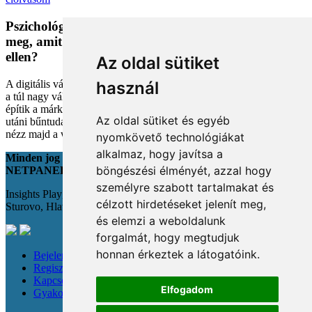
Pszichológiai trükkök a kosárban: Miért vesszük
meg, amit megveszünk, és mit tehetünk a bűntudat
ellen?
Az oldal sütiket
A digitális vásárlás kényelmes, de tele van pszichológiai csapdákkal
használ
a túl nagy választéktól a hosszas böngészésig. Megmutatjuk, hogyan
építik a márkák a bizalmadat online, és miként kerüld el a vásárlás
Az oldal sütiket és egyéb
utáni bűntudatot tudatos döntésekkel. Készülj fel, hogy máshogy
nézz majd a webshopokra!
nyomkövető technológiákat
alkalmaz, hogy javítsa a
Minden jog fenntartva
böngészési élményét, azzal hogy
NETPANEL
személyre szabott tartalmakat és
Insights Playground s.r.o.;
célzott hirdetéseket jelenít meg,
Sturovo, Hlavná 22., 943 01
és elemzi a weboldalunk
forgalmát, hogy megtudjuk
honnan érkeztek a látogatóink.
Bejelentkezés
Regisztráció
Kapcsolat
Elfogadom
Gyakori kérdések