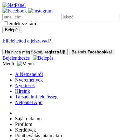
emlékezz rám
Elfelejtetted a jelszavad?
Ha nincs még fiókod,
regisztrálj!
Belépés
Facebookkal
Bejelentkezés
Menü
A Netpanelről
Nyeremények
Nyertesek
Híreink
Társadalmi felelősség
Netpanel App
Saját oldalam
Profilom
Kérdőívek
Pontbeváltás jutalmakra