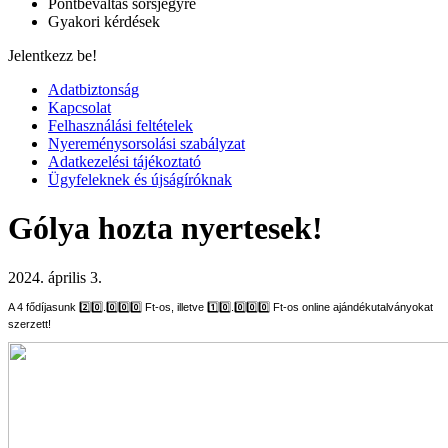
Pontbeváltás sorsjegyre
Gyakori kérdések
Jelentkezz be!
Adatbiztonság
Kapcsolat
Felhasználási feltételek
Nyereménysorsolási szabályzat
Adatkezelési tájékoztató
Ügyfeleknek és újságíróknak
Gólya hozta nyertesek!
2024. április 3.
A 4 fődíjasunk 2️⃣0️⃣.0️⃣0️⃣0️⃣ Ft-os, illetve 1️⃣0️⃣.0️⃣0️⃣0️⃣ Ft-os online ajándékutalványokat
szerzett!