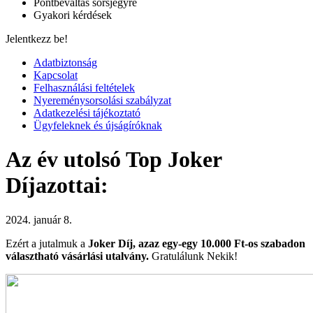
Pontbeváltás sorsjegyre
Gyakori kérdések
Jelentkezz be!
Adatbiztonság
Kapcsolat
Felhasználási feltételek
Nyereménysorsolási szabályzat
Adatkezelési tájékoztató
Ügyfeleknek és újságíróknak
Az év utolsó Top Joker
Díjazottai:
2024. január 8.
Ezért a jutalmuk a
Joker Díj, azaz egy-egy 10.000 Ft-os szabadon
választható vásárlási utalvány.
Gratulálunk Nekik!