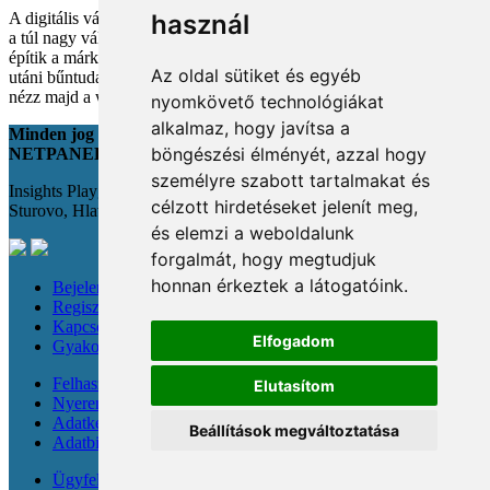
A digitális vásárlás kényelmes, de tele van pszichológiai csapdákkal
használ
a túl nagy választéktól a hosszas böngészésig. Megmutatjuk, hogyan
építik a márkák a bizalmadat online, és miként kerüld el a vásárlás
Az oldal sütiket és egyéb
utáni bűntudatot tudatos döntésekkel. Készülj fel, hogy máshogy
nézz majd a webshopokra!
nyomkövető technológiákat
alkalmaz, hogy javítsa a
Minden jog fenntartva
böngészési élményét, azzal hogy
NETPANEL
személyre szabott tartalmakat és
Insights Playground s.r.o.;
célzott hirdetéseket jelenít meg,
Sturovo, Hlavná 22., 943 01
és elemzi a weboldalunk
forgalmát, hogy megtudjuk
honnan érkeztek a látogatóink.
Bejelentkezés
Regisztráció
Kapcsolat
Elfogadom
Gyakori kérdések
Felhasználási feltételek
Elutasítom
Nyereménysorsolási szabályzat
Adatkezelési tájékoztató
Beállítások megváltoztatása
Adatbiztonság
Ügyfeleknek & újságíróknak