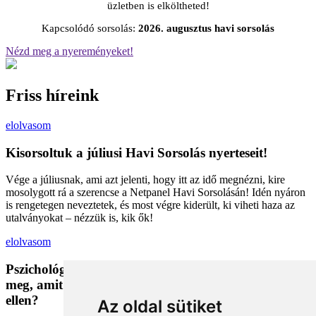
üzletben is elköltheted!
Kapcsolódó sorsolás:
2026. augusztus havi sorsolás
Nézd meg a nyereményeket!
Friss híreink
elolvasom
Kisorsoltuk a júliusi Havi Sorsolás nyerteseit!
Vége a júliusnak, ami azt jelenti, hogy itt az idő megnézni, kire
mosolygott rá a szerencse a Netpanel Havi Sorsolásán! Idén nyáron
is rengetegen neveztetek, és most végre kiderült, ki viheti haza az
utalványokat – nézzük is, kik ők!
elolvasom
Pszichológiai trükkök a kosárban: Miért vesszük
meg, amit megveszünk, és mit tehetünk a bűntudat
ellen?
Az oldal sütiket