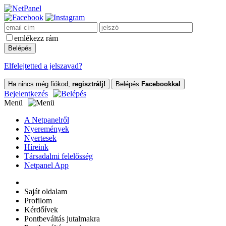
emlékezz rám
Elfelejtetted a jelszavad?
Ha nincs még fiókod,
regisztrálj!
Belépés
Facebookkal
Bejelentkezés
Menü
A Netpanelről
Nyeremények
Nyertesek
Híreink
Társadalmi felelősség
Netpanel App
Saját oldalam
Profilom
Kérdőívek
Pontbeváltás jutalmakra