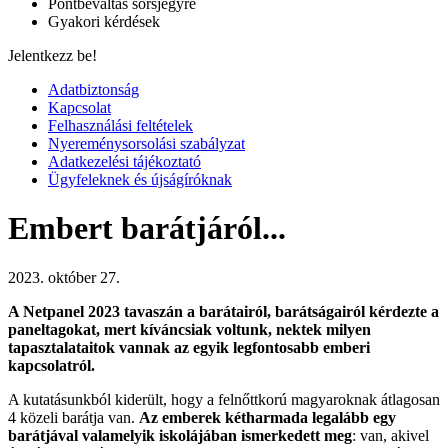
Pontbeváltás sorsjegyre
Gyakori kérdések
Jelentkezz be!
Adatbiztonság
Kapcsolat
Felhasználási feltételek
Nyereménysorsolási szabályzat
Adatkezelési tájékoztató
Ügyfeleknek és újságíróknak
Embert barátjáról...
2023. október 27.
A Netpanel 2023 tavaszán a barátairól, barátságairól kérdezte a
paneltagokat, mert kíváncsiak voltunk, nektek milyen
tapasztalataitok vannak az egyik legfontosabb emberi
kapcsolatról.
A kutatásunkból kiderült, hogy a felnőttkorú magyaroknak átlagosan
4 közeli barátja van.
Az emberek kétharmada legalább egy
barátjával valamelyik iskolájában ismerkedett meg
: van, akivel