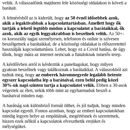
velük. A válaszadóink majdnem fele közösségi oldalakon is követi a
barátait.
A felmérésből az is kiderült, hogy
az 50 évnél idősebbek azok,
akik a legaktívabbak a kapcsolattartásban. Amellett hogy ők
tartják a lehető legtöbb módon a kapcsolatot a barátaikkal, ők
azok, akik az egyik leggyakrabban is beszélnek velük.
Az 50+-
os korosztály tagjai személyesen, telefonon és online is szívesen
beszélgetnek a barátaikkal, de a közösségi oldalakat is előszeretettel
használják kapcsolattartásra. Lehet, hogy ez a Covid hatása, de úgy
tűnik, hogy mára az internet nemcsak a fiataloknak ismerős terep.
A kérdőívben arról is kérdeztük a paneltagokat, hogy milyen
gyakran beszélnek vagy találkoznak a barátaikkal. A válaszokból azt
tudtuk meg, hogy
az emberek háromnegyede legalább hetente
egyszer kapcsolatba lép a barátaival, ezen belül pedig közel
30%-uk napi szinten tartja a kapcsolatot velük.
Ebben a 30-asok
végeztek az élen, nekik több mint az egyharmaduk beszél a
barátaival minden nap.
A barátság sok különböző formát ölthet, és jól tudjuk, hogy minden
kapcsolat egyedi. Fontos azonban, hogy az emberi kapcsolatokban
mindig legyen helye az empátiának, megértésnek és szeretetnek,
hiszen ezek nélkül a kapcsolatok elveszthetik erejüket és
mélységüket.