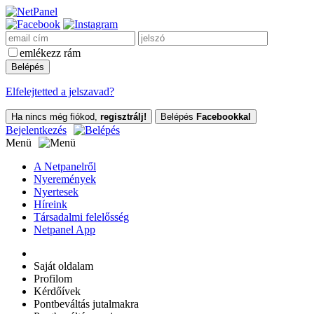
emlékezz rám
Elfelejtetted a jelszavad?
Ha nincs még fiókod,
regisztrálj!
Belépés
Facebookkal
Bejelentkezés
Menü
A Netpanelről
Nyeremények
Nyertesek
Híreink
Társadalmi felelősség
Netpanel App
Saját oldalam
Profilom
Kérdőívek
Pontbeváltás jutalmakra