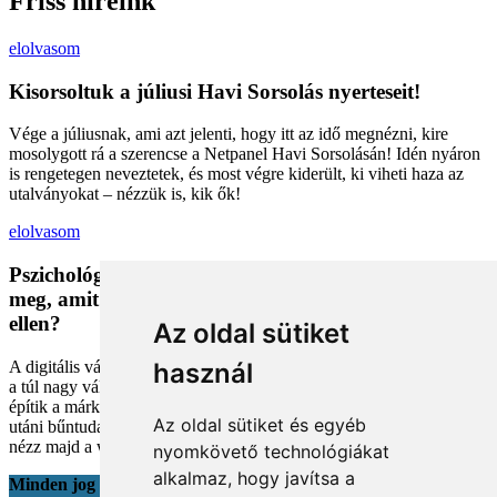
Friss híreink
elolvasom
Kisorsoltuk a júliusi Havi Sorsolás nyerteseit!
Vége a júliusnak, ami azt jelenti, hogy itt az idő megnézni, kire
mosolygott rá a szerencse a Netpanel Havi Sorsolásán! Idén nyáron
is rengetegen neveztetek, és most végre kiderült, ki viheti haza az
utalványokat – nézzük is, kik ők!
elolvasom
Pszichológiai trükkök a kosárban: Miért vesszük
meg, amit megveszünk, és mit tehetünk a bűntudat
ellen?
Az oldal sütiket
A digitális vásárlás kényelmes, de tele van pszichológiai csapdákkal
használ
a túl nagy választéktól a hosszas böngészésig. Megmutatjuk, hogyan
építik a márkák a bizalmadat online, és miként kerüld el a vásárlás
Az oldal sütiket és egyéb
utáni bűntudatot tudatos döntésekkel. Készülj fel, hogy máshogy
nézz majd a webshopokra!
nyomkövető technológiákat
alkalmaz, hogy javítsa a
Minden jog fenntartva