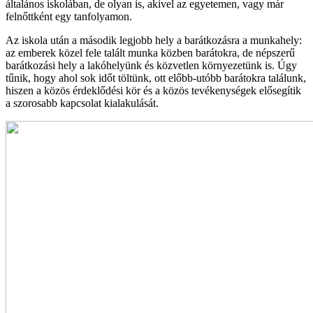
általános iskolában, de olyan is, akivel az egyetemen, vagy már
felnőttként egy tanfolyamon.
Az iskola után a második legjobb hely a barátkozásra a munkahely:
az emberek közel fele talált munka közben barátokra, de népszerű
barátkozási hely a lakóhelyünk és közvetlen környezetünk is. Úgy
tűnik, hogy ahol sok időt töltünk, ott előbb-utóbb barátokra találunk,
hiszen a közös érdeklődési kör és a közös tevékenységek elősegítik
a szorosabb kapcsolat kialakulását.