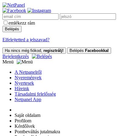
emlékezz rám
Elfelejtetted a jelszavad?
Ha nincs még fiókod,
regisztrálj!
Belépés
Facebookkal
Bejelentkezés
Menü
A Netpanelről
Nyeremények
Nyertesek
Híreink
Társadalmi felelősség
Netpanel App
Saját oldalam
Profilom
Kérdőívek
Pontbeváltás jutalmakra