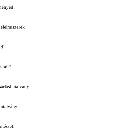
ményed!
élelmiszerek
éd!
t-ból?
rlási utalvány
 utalvány
ltéssel!