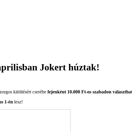
prilisban Jokert húztak!
szorgos kitöltésért cserébe
fejenként 10.000 Ft-os szabadon választhat
us 1-én
lesz!