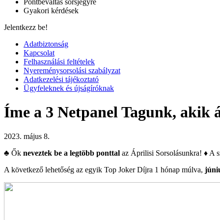
Pontbeváltás sorsjegyre
Gyakori kérdések
Jelentkezz be!
Adatbiztonság
Kapcsolat
Felhasználási feltételek
Nyereménysorsolási szabályzat
Adatkezelési tájékoztató
Ügyfeleknek és újságíróknak
Íme a 3 Netpanel Tagunk, akik á
2023. május 8.
♣️ Ők
neveztek be a legtöbb ponttal
az Áprilisi Sorsolásunkra! ♦️ A 
A következő lehetőség az egyik Top Joker Díjra 1 hónap múlva,
júni