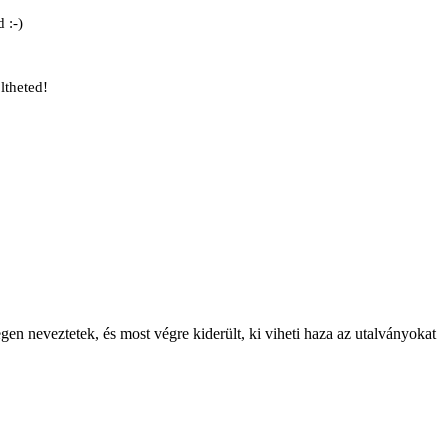
 :-)
ltheted!
gen neveztetek, és most végre kiderült, ki viheti haza az utalványokat