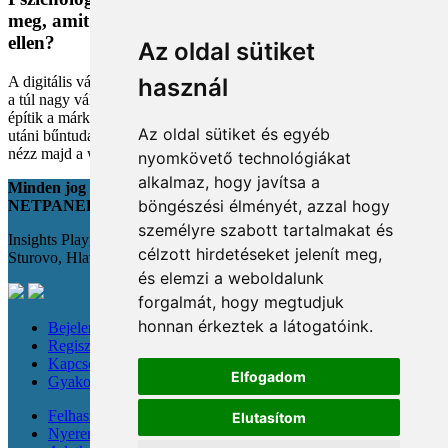
meg, amit megveszünk, és mit tehetünk a bűntudat
ellen?
Az oldal sütiket
A digitális vásárlás kényelmes, de tele van pszichológiai csapdákkal
használ
a túl nagy választéktól a hosszas böngészésig. Megmutatjuk, hogyan
építik a márkák a bizalmadat online, és miként kerüld el a vásárlás
Az oldal sütiket és egyéb
utáni bűntudatot tudatos döntésekkel. Készülj fel, hogy máshogy
nézz majd a webshopokra!
nyomkövető technológiákat
alkalmaz, hogy javítsa a
Minden jog fenntartva
böngészési élményét, azzal hogy
NETPANEL
személyre szabott tartalmakat és
Insights Playground s.r.o.;
célzott hirdetéseket jelenít meg,
Sturovo, Hlavná 22., 943 01
és elemzi a weboldalunk
forgalmát, hogy megtudjuk
honnan érkeztek a látogatóink.
Bejelentkezés
Regisztráció
Kapcsolat
Elfogadom
Gyakori kérdések
Felhasználási feltételek
Elutasítom
Nyereménysorsolási szabályzat