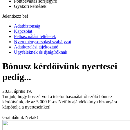
Pontbeváltás sorsjegyre
Gyakori kérdések
Jelentkezz be!
Adatbiztonság
Kapcsolat
Felhasználási feltételek
Nyereménysorsolási szabályzat
Adatkezelési tájékoztató
Ügyfeleknek és újságíróknak
Bónusz kérdőívünk nyertesei
pedig...
2023. április 19.
Tudjuk, hogy hosszú volt a telefonhasználatról szóló bónusz
kérdőívünk, de az 5.000 Ft-os Netflix ajándékkártya bizonyára
kárpótolja a nyerteseinket!
Gratulálunk Nekik!