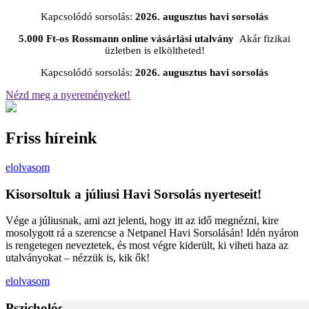
Kapcsolódó sorsolás:
2026. augusztus havi sorsolás
5.000 Ft-os Rossmann online vásárlási utalvány
Akár fizikai
üzletben is elköltheted!
Kapcsolódó sorsolás:
2026. augusztus havi sorsolás
Nézd meg a nyereményeket!
Friss híreink
elolvasom
Kisorsoltuk a júliusi Havi Sorsolás nyerteseit!
Vége a júliusnak, ami azt jelenti, hogy itt az idő megnézni, kire
mosolygott rá a szerencse a Netpanel Havi Sorsolásán! Idén nyáron
is rengetegen neveztetek, és most végre kiderült, ki viheti haza az
utalványokat – nézzük is, kik ők!
elolvasom
Pszichológiai trükkök a kosárban: Miért vesszük