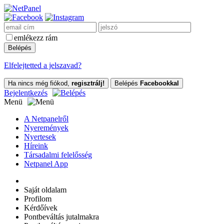
emlékezz rám
Elfelejtetted a jelszavad?
Ha nincs még fiókod,
regisztrálj!
Belépés
Facebookkal
Bejelentkezés
Menü
A Netpanelről
Nyeremények
Nyertesek
Híreink
Társadalmi felelősség
Netpanel App
Saját oldalam
Profilom
Kérdőívek
Pontbeváltás jutalmakra