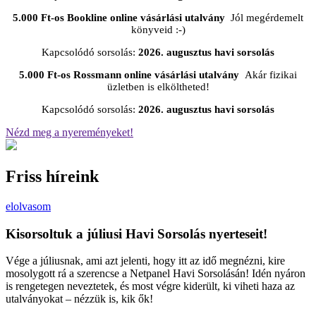
5.000 Ft-os Bookline online vásárlási utalvány
Jól megérdemelt
könyveid :-)
Kapcsolódó sorsolás:
2026. augusztus havi sorsolás
5.000 Ft-os Rossmann online vásárlási utalvány
Akár fizikai
üzletben is elköltheted!
Kapcsolódó sorsolás:
2026. augusztus havi sorsolás
Nézd meg a nyereményeket!
Friss híreink
elolvasom
Kisorsoltuk a júliusi Havi Sorsolás nyerteseit!
Vége a júliusnak, ami azt jelenti, hogy itt az idő megnézni, kire
mosolygott rá a szerencse a Netpanel Havi Sorsolásán! Idén nyáron
is rengetegen neveztetek, és most végre kiderült, ki viheti haza az
utalványokat – nézzük is, kik ők!