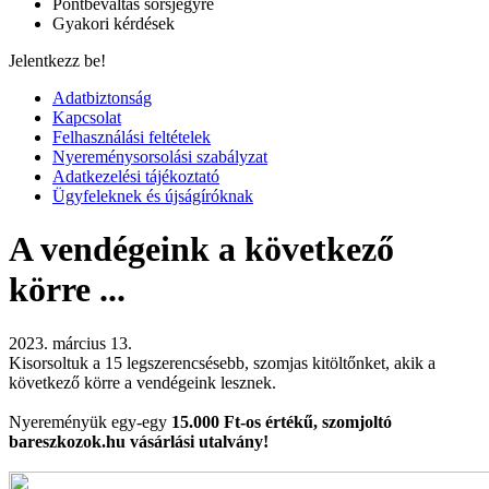
Pontbeváltás sorsjegyre
Gyakori kérdések
Jelentkezz be!
Adatbiztonság
Kapcsolat
Felhasználási feltételek
Nyereménysorsolási szabályzat
Adatkezelési tájékoztató
Ügyfeleknek és újságíróknak
A vendégeink a következő
körre ...
2023. március 13.
Kisorsoltuk a 15 legszerencsésebb, szomjas kitöltőnket, akik a
következő körre a vendégeink lesznek.
Nyereményük egy-egy
15.000 Ft-os értékű, szomjoltó
bareszkozok.hu vásárlási utalvány!