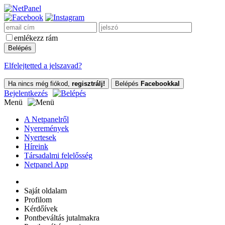
emlékezz rám
Elfelejtetted a jelszavad?
Ha nincs még fiókod,
regisztrálj!
Belépés
Facebookkal
Bejelentkezés
Menü
A Netpanelről
Nyeremények
Nyertesek
Híreink
Társadalmi felelősség
Netpanel App
Saját oldalam
Profilom
Kérdőívek
Pontbeváltás jutalmakra