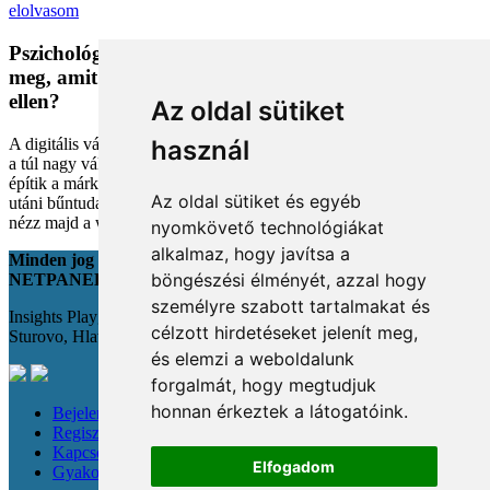
elolvasom
Pszichológiai trükkök a kosárban: Miért vesszük
meg, amit megveszünk, és mit tehetünk a bűntudat
ellen?
Az oldal sütiket
A digitális vásárlás kényelmes, de tele van pszichológiai csapdákkal
használ
a túl nagy választéktól a hosszas böngészésig. Megmutatjuk, hogyan
építik a márkák a bizalmadat online, és miként kerüld el a vásárlás
Az oldal sütiket és egyéb
utáni bűntudatot tudatos döntésekkel. Készülj fel, hogy máshogy
nézz majd a webshopokra!
nyomkövető technológiákat
alkalmaz, hogy javítsa a
Minden jog fenntartva
böngészési élményét, azzal hogy
NETPANEL
személyre szabott tartalmakat és
Insights Playground s.r.o.;
célzott hirdetéseket jelenít meg,
Sturovo, Hlavná 22., 943 01
és elemzi a weboldalunk
forgalmát, hogy megtudjuk
honnan érkeztek a látogatóink.
Bejelentkezés
Regisztráció
Kapcsolat
Elfogadom
Gyakori kérdések