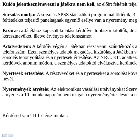
Külön jelentkezni/nevezni a játékra nem kell
, az előírt feltételt 
Sorsolás módja:
A sorsolás SPSS statisztikai programmal történik, 3 fő
feltételeket teljesítő paneltagnak egyenlő esélye van a nyeremény megs
Kizárás:
a Játékhoz kapcsolt kutatási kérdőívet többször kitöltők, d
keresztnevüket, illetve érvényes telefonszámot.
Adatvédelem:
A kérdőív végén a Játékban részt venni szándékozók a
telefonszám. Ezen személyes adatok megadása kizárólag a Játékban való
sorsolás lebonyolítása és a nyertesek értesítése. Az NRC. Kft. adatke
kérdőívek anonim módon, a személyes adatoktól elválasztva kerülnek 
Nyertesek értesítése:
A résztvevőket és a nyerteseket a sorsolást köv
nevét.
Nyeremények átvétele:
Az elektronikus vásárlási utalványokat Szerve
a nyertes a 10. munkanap után nem reagál a nyereményértesítésre, a nye
Kérdésed van? ITT elérsz minket.