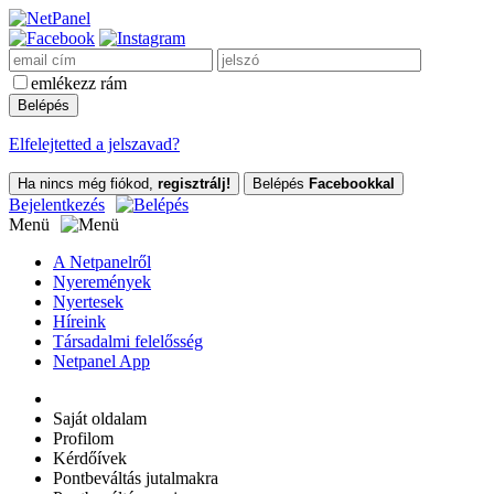
emlékezz rám
Elfelejtetted a jelszavad?
Ha nincs még fiókod,
regisztrálj!
Belépés
Facebookkal
Bejelentkezés
Menü
A Netpanelről
Nyeremények
Nyertesek
Híreink
Társadalmi felelősség
Netpanel App
Saját oldalam
Profilom
Kérdőívek
Pontbeváltás jutalmakra