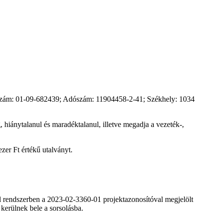
kszám: 01-09-682439; Adószám: 11904458-2-41; Székhely: 1034
, hiánytalanul és maradéktalanul, illetve megadja a vezeték-,
ezer Ft értékű utalványt.
el rendszerben a 2023-02-3360-01 projektazonosítóval megjelölt
kerülnek bele a sorsolásba.