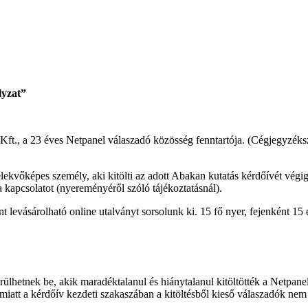
lyzat”
ft., a 23 éves Netpanel válaszadó közösség fenntartója. (Cégjegyzé
elekvőképes személy, aki kitölti az adott Abakan kutatás kérdőívét végig
a kapcsolatot (nyereményéről szóló tájékoztatásnál).
t levásárolható online utalványt sorsolunk ki. 15 fő nyer, fejenként 15 
rülhetnek be, akik maradéktalanul és hiánytalanul kitöltötték a Netpan
miatt a kérdőív kezdeti szakaszában a kitöltésből kieső válaszadók nem 