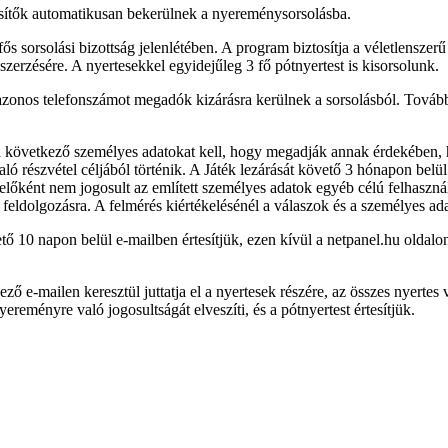
teljesítők automatikusan bekerülnek a nyereménysorsolásba.
s sorsolási bizottság jelenlétében. A program biztosítja a véletlenszerű k
zerzésére. A nyertesekkel egyidejűleg 3 fő pótnyertest is kisorsolunk.
e azonos telefonszámot megadók kizárásra kerülnek a sorsolásból. Tová
 következő személyes adatokat kell, hogy megadják annak érdekében, h
 részvétel céljából történik. A Játék lezárását követő 3 hónapon belül a
zelőként nem jogosult az említett személyes adatok egyéb célú felhasznál
feldolgozásra. A felmérés kiértékelésénél a válaszok és a személyes a
ető 10 napon belül e-mailben értesítjük, ezen kívül a netpanel.hu oldal
ző e-mailen keresztül juttatja el a nyertesek részére, az összes nyertes
reményre való jogosultságát elveszíti, és a pótnyertest értesítjük.