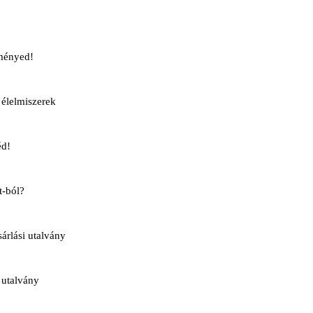
ményed!
élelmiszerek
éd!
t-ból?
rlási utalvány
 utalvány