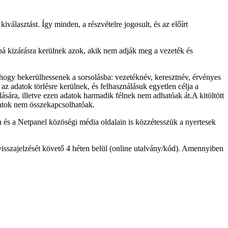
iválasztást. Így minden, a részvételre jogosult, és az előírt
bbá kizárásra kerülnek azok, akik nem adják meg a vezeték és
ogy bekerülhessenek a sorsolásba: vezetéknév, keresztnév, érvényes
z adatok törlésre kerülnek, és felhasználásuk egyetlen célja a
ására, illetve ezen adatok harmadik félnek nem adhatóak át.A kitöltött
datok nem összekapcsolhatóak.
on és a Netpanel közöségi média oldalain is közzétesszük a nyertesek
 visszajelzését követő 4 héten belül (online utalvány/kód). Amennyiben