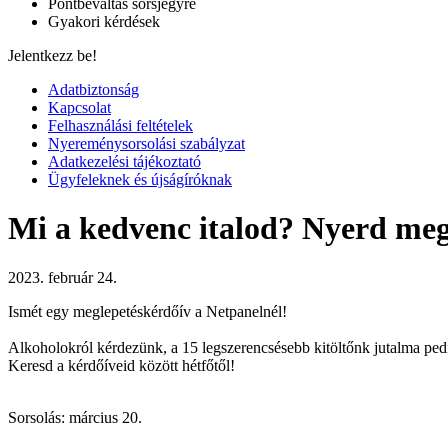
Pontbeváltás sorsjegyre
Gyakori kérdések
Jelentkezz be!
Adatbiztonság
Kapcsolat
Felhasználási feltételek
Nyereménysorsolási szabályzat
Adatkezelési tájékoztató
Ügyfeleknek és újságíróknak
Mi a kedvenc italod? Nyerd meg
2023. február 24.
Ismét egy meglepetéskérdőív a Netpanelnél!
Alkoholokról kérdezünk, a 15 legszerencsésebb kitöltőnk jutalma pedi
Keresd a kérdőíveid között hétfőtől!
Sorsolás: március 20.