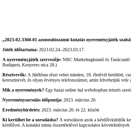
„2023-02-3360-01 azonosítószámú kutatás nyereményjáték szabá
Játék időtartama:
2023.02.24.-2023.03.17.
A nyereményjáték szervezője:
NRC Marketingkutató és Tanácsadó K
Budapest, Kenyeres utca 28.)
Résztvevők:
A Játékban részt vehet minden, 18. életévét betöltött, cs
keresztnevét, és olyan érvényes telefonszámot, amin felvehetjük vele 
Mik a nyeremények?
Egy hazai online ital webshopban tetszés szerin
Nyereménysorsolás időpontja
:
2023. március 20.
Eredményhirdetés:
2023. március 20. és 22. között
Ki kerülhet be a sorsolásba?
A sorsoláson azok a kérdőívkitöltők ke
kérdőívet. A kutatási minta összetételével kapcsolatos követelmények 