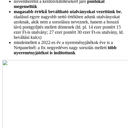
novemberétől a kérdőívkitöltésekért járó
pontokat
megemeltük
magasabb értékű beváltható utalványokat vezettünk be
,
ráadásul egyre nagyobb nettó értékben adunk utalványokat
azoknak, akik nem a sorsolásra neveznek, hanem a hosszú
távú pontgyűjtés mellett döntenek (ld. pl. 14 ezer pontért 15
ezer Ft-is utalvány; 27 ezer pontért 30 ezer Ft-os utalvány, ld.
beváltási kulcs)
mindemellett a 2022-es év a nyereményjátékok éve is a
Netpanelnél: a fix negyedéves nagy sorsolás mellett
több
nyereményjátékot is indítottunk