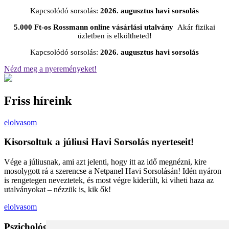
Kapcsolódó sorsolás:
2026. augusztus havi sorsolás
5.000 Ft-os Rossmann online vásárlási utalvány
Akár fizikai
üzletben is elköltheted!
Kapcsolódó sorsolás:
2026. augusztus havi sorsolás
Nézd meg a nyereményeket!
Friss híreink
elolvasom
Kisorsoltuk a júliusi Havi Sorsolás nyerteseit!
Vége a júliusnak, ami azt jelenti, hogy itt az idő megnézni, kire
mosolygott rá a szerencse a Netpanel Havi Sorsolásán! Idén nyáron
is rengetegen neveztetek, és most végre kiderült, ki viheti haza az
utalványokat – nézzük is, kik ők!
elolvasom
Pszichológiai trükkök a kosárban: Miért vesszük