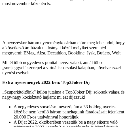
most november közepén is.
Fődíjak:
1 x 150.000 Ft-os online vásárlási utalvány
2 x 50.000 Ft-os online vásárlási utalvány
30 x 5.000 Ft-os online vásárlási utalvány
A nevezéskor három nyereménykosárban előre meg lehet adni, hogy
a következő áruházak utalványai közül melyiket szeretnéd
megnyerni: EMag, Alza, Decathlon, Bookline, Jysk, Butlers, Wolt
Minél több negyedéves ponttal nevez valaki, annál több
„sorsjeggyel” szerepel a virtuális sorsolási kalapban, növelve ezzel
nyerési esélyeit.
Extra nyeremények 2022-ben: Top3Joker Díj
„Szuperkitöltőink” külön jutalma a Top3Joker Díj: sok-sok válasz és
nagy-nagy kockáztató hajlam: mi ezt díjazzuk!
A negyedéves sorsolásra nevező, ám a 33 boldog nyertes
közé be nem kerülő három paneltagunk fáradozásait fejenként
20.000 Ft-os utalvánnyal honoráljuk
A Díjat 2022. októberében vezettük be a nagy sikerre való