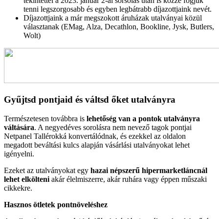
tekintettel a 2023. január 2-ai sorsolás után is közzé fogjuk
tenni legszorgosabb és egyben legbátrabb díjazottjaink nevét.
Díjazottjaink a már megszokott áruházak utalványai közül
választanak (EMag, Alza, Decathlon, Bookline, Jysk, Butlers,
Wolt)
Gyűjtsd pontjaid és váltsd őket utalványra
Természetesen továbbra is
lehetőség van a pontok utalványra
váltására
. A negyedéves sorolásra nem nevező tagok pontjai
Netpanel Tallérokká konvertálódnak, és ezekkel az oldalon
megadott beváltási kulcs alapján vásárlási utalványokat lehet
igényelni.
Ezeket az utalványokat egy
hazai népszerű hipermarketláncnál
lehet elkölteni
akár élelmiszerre, akár ruhára vagy éppen műszaki
cikkekre.
Hasznos ötletek pontnöveléshez