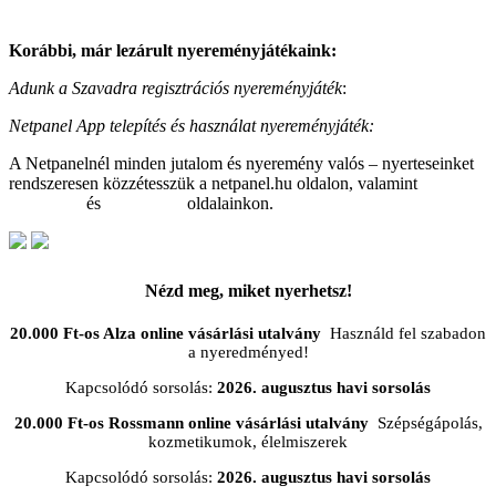
Korábbi, már lezárult nyereményjátékaink:
Adunk a Szavadra regisztrációs nyereményjáték
:
nyertesek itt
Netpanel App telepítés és használat nyereményjáték:
nyertesek itt
A Netpanelnél minden jutalom és nyeremény valós – nyerteseinket
rendszeresen közzétesszük a netpanel.hu oldalon, valamint
Facebook
és
Instagram
oldalainkon.
Nézd meg, miket nyerhetsz!
20.000 Ft-os Alza online vásárlási utalvány
Használd fel szabadon
a nyeredményed!
Kapcsolódó sorsolás:
2026. augusztus havi sorsolás
20.000 Ft-os Rossmann online vásárlási utalvány
Szépségápolás,
kozmetikumok, élelmiszerek
Kapcsolódó sorsolás:
2026. augusztus havi sorsolás