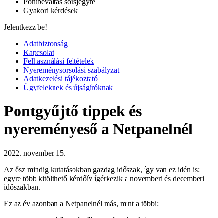
Pontbeváltás sorsjegyre
Gyakori kérdések
Jelentkezz be!
Adatbiztonság
Kapcsolat
Felhasználási feltételek
Nyereménysorsolási szabályzat
Adatkezelési tájékoztató
Ügyfeleknek és újságíróknak
Pontgyűjtő tippek és
nyereményeső a Netpanelnél
2022. november 15.
Az ősz mindig kutatásokban gazdag időszak, így van ez idén is:
egyre több kitölthető kérdőív ígérkezik a novemberi és decemberi
időszakban.
Ez az év azonban a Netpanelnél más, mint a többi: