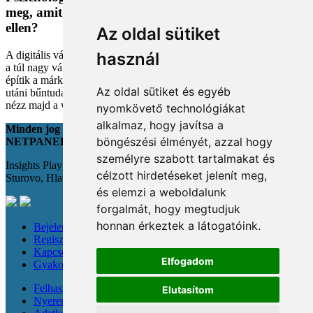
meg, amit megveszünk, és mit tehetünk a bűntudat
ellen?
Az oldal sütiket
A digitális vásárlás kényelmes, de tele van pszichológiai csapdákkal
használ
a túl nagy választéktól a hosszas böngészésig. Megmutatjuk, hogyan
építik a márkák a bizalmadat online, és miként kerüld el a vásárlás
Az oldal sütiket és egyéb
utáni bűntudatot tudatos döntésekkel. Készülj fel, hogy máshogy
nézz majd a webshopokra!
nyomkövető technológiákat
alkalmaz, hogy javítsa a
Minden jog fenntartva
böngészési élményét, azzal hogy
NETPANEL
személyre szabott tartalmakat és
Insights Playground s.r.o.;
célzott hirdetéseket jelenít meg,
Sturovo, Hlavná 22., 943 01
és elemzi a weboldalunk
forgalmát, hogy megtudjuk
honnan érkeztek a látogatóink.
Bejelentkezés
Regisztráció
Kapcsolat
Elfogadom
Gyakori kérdések
Felhasználási feltételek
Elutasítom
Nyereménysorsolási szabályzat