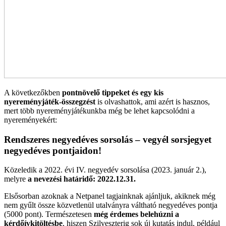
A következőkben
pontnövelő tippeket és egy kis
nyereményjáték-összegzést
is olvashattok, ami azért is hasznos,
mert több nyereményjátékunkba még be lehet kapcsolódni a
nyereményekért:
Rendszeres negyedéves sorsolás – vegyél sorsjegyet
negyedéves pontjaidon!
Közeledik a 2022. évi IV. negyedév sorsolása (2023. január 2.),
melyre
a nevezési határidő: 2022.12.31.
Elsősorban azoknak a Netpanel tagjainknak ajánljuk, akiknek még
nem gyűlt össze közvetlenül utalványra váltható negyedéves pontja
(5000 pont). Természetesen
még érdemes belehúzni a
kérdőívkitöltésbe
, hiszen Szilveszterig sok új kutatás indul, például