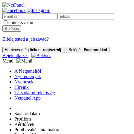
emlékezz rám
Elfelejtetted a jelszavad?
Ha nincs még fiókod,
regisztrálj!
Belépés
Facebookkal
Bejelentkezés
Menü
A Netpanelről
Nyeremények
Nyertesek
Híreink
Társadalmi felelősség
Netpanel App
Saját oldalam
Profilom
Kérdőívek
Pontbeváltás jutalmakra