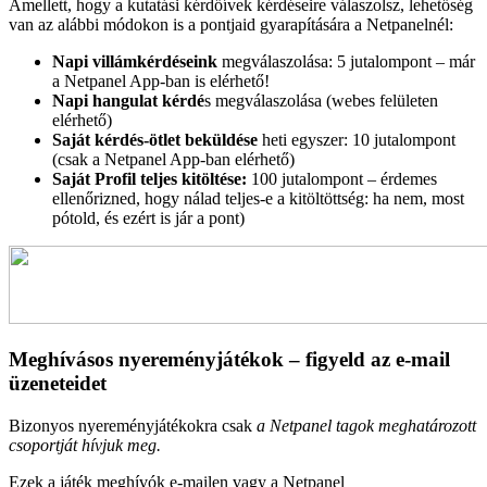
Amellett, hogy a kutatási kérdőívek kérdéseire válaszolsz, lehetőség
van az alábbi módokon is a pontjaid gyarapítására a Netpanelnél:
Napi villámkérdéseink
megválaszolása: 5 jutalompont – már
a Netpanel App-ban is elérhető!
Napi hangulat kérdé
s megválaszolása (webes felületen
elérhető)
Saját kérdés-ötlet beküldése
heti egyszer: 10 jutalompont
(csak a Netpanel App-ban elérhető)
Saját Profil teljes kitöltése:
100 jutalompont – érdemes
ellenőrizned, hogy nálad teljes-e a kitöltöttség: ha nem, most
pótold, és ezért is jár a pont)
Meghívásos nyereményjátékok – figyeld az e-mail
üzeneteidet
Bizonyos nyereményjátékokra csak
a Netpanel tagok meghatározott
csoportját hívjuk meg.
Ezek a játék meghívók e-mailen vagy a Netpanel