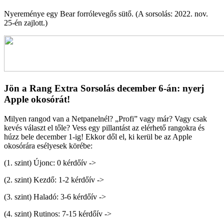
Nyereménye egy Bear forrólevegős sütő. (A sorsolás: 2022. nov.
25-én zajlott.)
Jön a Rang Extra Sorsolás december 6-án: nyerj
Apple okosórát!
Milyen rangod van a Netpanelnél? „Profi” vagy már? Vagy csak
kevés választ el tőle? Vess egy pillantást az elérhető rangokra és
húzz bele december 1-ig! Ekkor dől el, ki kerül be az Apple
okosórára esélyesek körébe:
(1. szint) Újonc: 0 kérdőív ->
(2. szint) Kezdő: 1-2 kérdőív ->
(3. szint) Haladó: 3-6 kérdőív ->
(4. szint) Rutinos: 7-15 kérdőív ->