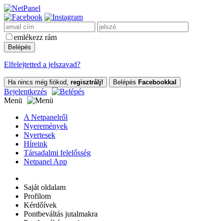
emlékezz rám
Elfelejtetted a jelszavad?
Ha nincs még fiókod,
regisztrálj!
Belépés
Facebookkal
Bejelentkezés
Menü
A Netpanelről
Nyeremények
Nyertesek
Híreink
Társadalmi felelősség
Netpanel App
Saját oldalam
Profilom
Kérdőívek
Pontbeváltás jutalmakra