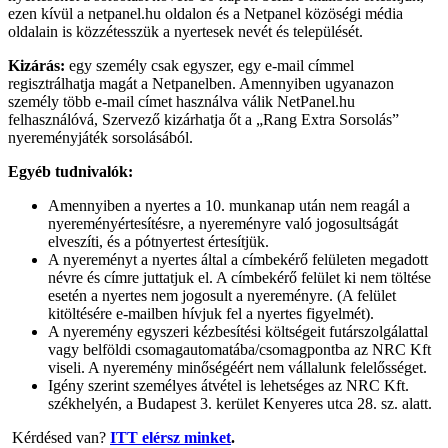
ezen kívül a netpanel.hu oldalon és a Netpanel közöségi média
oldalain is közzétesszük a nyertesek nevét és települését.
Kizárás:
egy személy csak egyszer, egy e-mail címmel
regisztrálhatja magát a Netpanelben. Amennyiben ugyanazon
személy több e-mail címet használva válik NetPanel.hu
felhasználóvá, Szervező kizárhatja őt a „Rang Extra Sorsolás”
nyereményjáték sorsolásából.
Egyéb tudnivalók:
Amennyiben a nyertes a 10. munkanap után nem reagál a
nyereményértesítésre, a nyereményre való jogosultságát
elveszíti, és a pótnyertest értesítjük.
A nyereményt a nyertes által a címbekérő felületen megadott
névre és címre juttatjuk el. A címbekérő felület ki nem töltése
esetén a nyertes nem jogosult a nyereményre. (A felület
kitöltésére e-mailben hívjuk fel a nyertes figyelmét).
A nyeremény egyszeri kézbesítési költségeit futárszolgálattal
vagy belföldi csomagautomatába/csomagpontba az NRC Kft
viseli. A nyeremény minőségéért nem vállalunk felelősséget.
Igény szerint személyes átvétel is lehetséges az NRC Kft.
székhelyén, a Budapest 3. kerület Kenyeres utca 28. sz. alatt.
Kérdésed van?
ITT elérsz minket
.