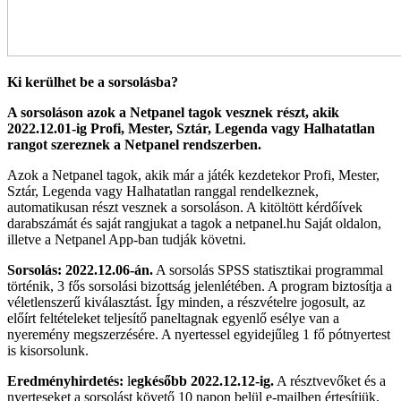
Ki kerülhet be a sorsolásba?
A sorsoláson azok a Netpanel tagok vesznek részt, akik
2022.12.01-ig Profi, Mester, Sztár, Legenda vagy Halhatatlan
rangot szereznek a Netpanel rendszerben.
Azok a Netpanel tagok, akik már a játék kezdetekor Profi, Mester,
Sztár, Legenda vagy Halhatatlan ranggal rendelkeznek,
automatikusan részt vesznek a sorsoláson. A kitöltött kérdőívek
darabszámát és saját rangjukat a tagok a netpanel.hu Saját oldalon,
illetve a Netpanel App-ban tudják követni.
Sorsolás:
2022.12.06-án.
A sorsolás SPSS statisztikai programmal
történik, 3 fős sorsolási bizottság jelenlétében. A program biztosítja a
véletlenszerű kiválasztást. Így minden, a részvételre jogosult, az
előírt feltételeket teljesítő paneltagnak egyenlő esélye van a
nyeremény megszerzésére. A nyertessel egyidejűleg 1 fő pótnyertest
is kisorsolunk.
Eredményhirdetés:
l
egkésőbb 2022.12.12-ig.
A résztvevőket és a
nyerteseket a sorsolást követő 10 napon belül e-mailben értesítjük,