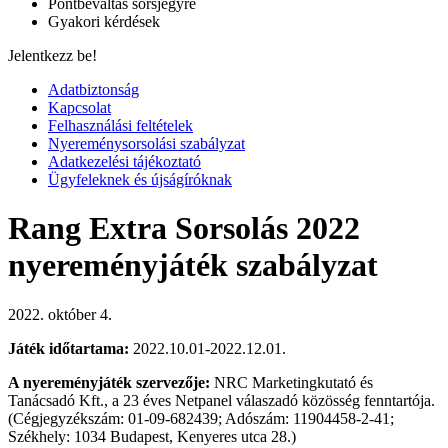
Pontbeváltás sorsjegyre
Gyakori kérdések
Jelentkezz be!
Adatbiztonság
Kapcsolat
Felhasználási feltételek
Nyereménysorsolási szabályzat
Adatkezelési tájékoztató
Ügyfeleknek és újságíróknak
Rang Extra Sorsolás 2022
nyereményjáték szabályzat
2022. október 4.
Játék időtartama:
2022.10.01-2022.12.01.
A nyereményjáték szervezője:
NRC Marketingkutató és
Tanácsadó Kft., a 23 éves Netpanel válaszadó közösség fenntartója.
(Cégjegyzékszám: 01-09-682439; Adószám: 11904458-2-41;
Székhely: 1034 Budapest, Kenyeres utca 28.)